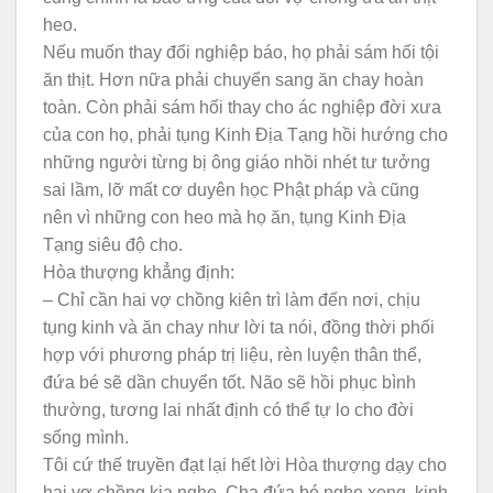
heo.
Nếu muốn thay đổi nghiệp báo, họ phải sám hối tội
ăn thịt. Hơn nữa phải chuyển sang ăn chay hoàn
toàn. Còn phải sám hối thay cho ác nghiệp đời xưa
của con họ, phải tụng Kinh Địa Tạng hồi hướng cho
những người từng bị ông giáo nhồi nhét tư tưởng
sai lầm, lỡ mất cơ duyên học Phật pháp và cũng
nên vì những con heo mà họ ăn, tụng Kinh Địa
Tạng siêu độ cho.
Hòa thượng khẳng định:
– Chỉ cần hai vợ chồng kiên trì làm đến nơi, chịu
tụng kinh và ăn chay như lời ta nói, đồng thời phối
hợp với phương pháp trị liệu, rèn luyện thân thể,
đứa bé sẽ dần chuyển tốt. Não sẽ hồi phục bình
thường, tương lai nhất định có thể tự lo cho đời
sống mình.
Tôi cứ thế truyền đạt lại hết lời Hòa thượng dạy cho
hai vợ chồng kia nghe. Cha đứa bé nghe xong, kinh