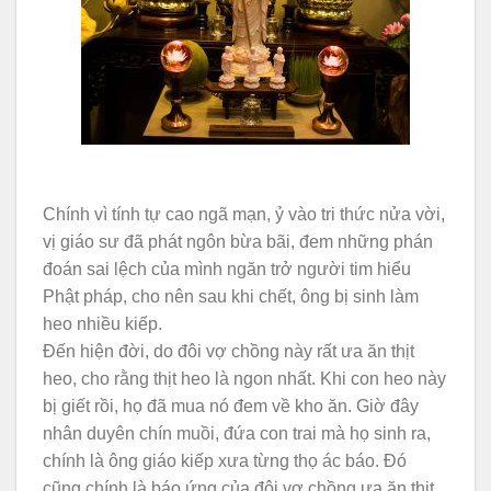
Chính vì tính tự cao ngã mạn, ỷ vào tri thức nửa vời,
vị giáo sư đã phát ngôn bừa bãi, đem những phán
đoán sai lệch của mình ngăn trở người tim hiểu
Phật pháp, cho nên sau khi chết, ông bị sinh làm
heo nhiều kiếp.
Đến hiện đời, do đôi vợ chồng này rất ưa ăn thịt
heo, cho rằng thịt heo là ngon nhất. Khi con heo này
bị giết rồi, họ đã mua nó đem về kho ăn. Giờ đây
nhân duyên chín muồi, đứa con trai mà họ sinh ra,
chính là ông giáo kiếp xưa từng thọ ác báo. Đó
cũng chính là báo ứng của đôi vợ chồng ưa ăn thịt