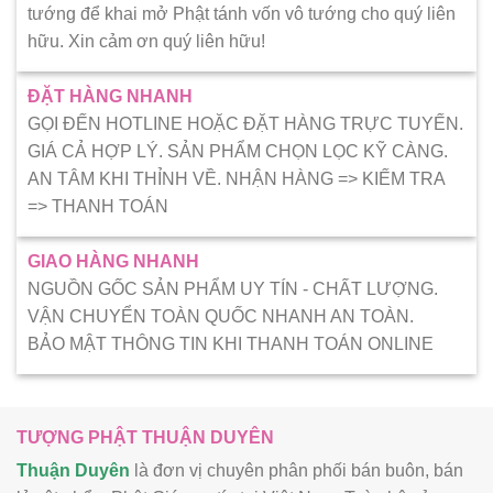
tướng để khai mở Phật tánh vốn vô tướng cho quý liên
hữu. Xin cảm ơn quý liên hữu!
ĐẶT HÀNG NHANH
GỌI ĐẾN HOTLINE HOẶC ĐẶT HÀNG TRỰC TUYẾN.
GIÁ CẢ HỢP LÝ. SẢN PHẨM CHỌN LỌC KỸ CÀNG.
AN TÂM KHI THỈNH VỀ. NHẬN HÀNG => KIẾM TRA
=> THANH TOÁN
GIAO HÀNG NHANH
NGUỒN GỐC SẢN PHẨM UY TÍN - CHẤT LƯỢNG.
VẬN CHUYỂN TOÀN QUỐC NHANH AN TOÀN.
BẢO MẬT THÔNG TIN KHI THANH TOÁN ONLINE
TƯỢNG PHẬT THUẬN DUYÊN
Thuận Duyên
là đơn vị chuyên phân phối bán buôn, bán