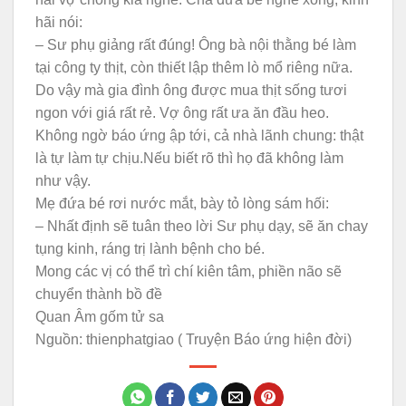
hãi nói:
– Sư phụ giảng rất đúng! Ông bà nội thằng bé làm
tại công ty thịt, còn thiết lập thêm lò mổ riêng nữa.
Do vậy mà gia đình ông được mua thịt sống tươi
ngon với giá rất rẻ. Vợ ông rất ưa ăn đầu heo.
Không ngờ báo ứng ập tới, cả nhà lãnh chung: thật
là tự làm tự chịu.Nếu biết rõ thì họ đã không làm
như vậy.
Mẹ đứa bé rơi nước mắt, bày tỏ lòng sám hối:
– Nhất định sẽ tuân theo lời Sư phụ dạy, sẽ ăn chay
tụng kinh, ráng trị lành bệnh cho bé.
Mong các vị có thể trì chí kiên tâm, phiền não sẽ
chuyển thành bồ đề
Quan Âm gốm tử sa
Nguồn: thienphatgiao ( Truyện Báo ứng hiện đời)