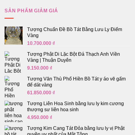
SẢN PHẨM GIẢM GIÁ
Tượng Chuẩn Đề Bồ Tát Bằng Lưu Ly Điểm
Vàng
10.700.000
₫
Tượng Phật Di Lặc Bột Đá Thạch Anh Viền
Vàng | Thuận Duyên
9.150.000
₫
Tượng Văn Thù Phổ Hiền Bồ Tát y áo vẽ gấm
đế dát vàng
61.850.000
₫
Tượng Liên Hoa Sinh bằng lưu ly kim cương
thượng sư liên hoa sinh
4.950.000
₫
Tượng Kim Cang Tát Đỏa bằng lưu ly vị Phật
quyền uy nhất của Mật Tông