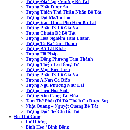
Tượng Địa Tạng Vương Bồ Tát
Tượng Phật Dược Sư
Tượng Thiên Thủ Thiên Nhãn Bồ Tát
Tượng Đạt Ma/La Hán
Tượng Văn Thù – Phổ Hiền Bồ Tát
Tượng Phật Tỳ Lô Giá Na
Tượng Chuẩn Đề Bồ Tát
Tượng Hoa Nghiêm Tam Thánh
Tượng Ta Bà Tam Thánh
Tượng Bồ Tát Khác
Tượng Hộ Pháp
Tượng Đông Phương Tam Thánh
Tượng Thiện Tài Đồng Tử
Tượng Mục Kiền Liên
Tượng Phật Tỳ Lô Giá Na
Tượng A Nan Ca Diếp
Tượng Ngũ Phương Như Lai
Tượng Liên Hoa Sinh
Tượng Kim Cang Tát Đỏa
Tam Thế Phật (Di Đà Thích Ca Dược Sư)
Nhật Quang – Nguyệt Quang Bồ Tát
Tượng Đại Thế Chí Bồ Tát
Đồ Thờ Cúng
Lư Hương
Bình Hoa / Bình Bông