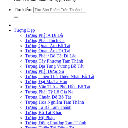
Tìm kiếm:
Tượng Đẹp
Tượng Phật A Di Đà
Tượng Phật Thích Ca
Tượng Quan Âm Bồ Tát
Tượng Quan Âm Tự Tại
Tượng Phật / Bồ Tát Di Lặc
Tượng Tây Phương Tam Thánh
Tượng Địa Tạng Vương Bồ Tát
Tượng Phật Dược Sư
Tượng Thiên Thủ Thiên Nhãn Bồ Tát
Tượng Đạt Ma/La Hán
Tượng Văn Thù – Phổ Hiền Bồ Tát
Tượng Phật Tỳ Lô Giá Na
Tượng Chuẩn Đề Bồ Tát
Tượng Hoa Nghiêm Tam Thánh
Tượng Ta Bà Tam Thánh
Tượng Bồ Tát Khác
Tượng Hộ Pháp
Tượng Đông Phương Tam Thánh
Tượng Thiện Tài Đồng Tử