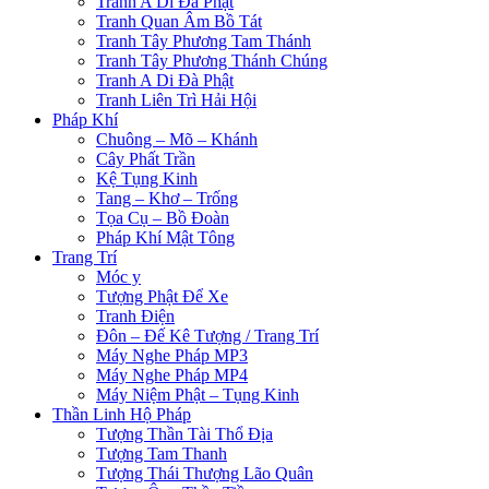
Tranh A Di Đà Phật
Tranh Quan Âm Bồ Tát
Tranh Tây Phương Tam Thánh
Tranh Tây Phương Thánh Chúng
Tranh A Di Đà Phật
Tranh Liên Trì Hải Hội
Pháp Khí
Chuông – Mõ – Khánh
Cây Phất Trần
Kệ Tụng Kinh
Tang – Khơ – Trống
Tọa Cụ – Bồ Đoàn
Pháp Khí Mật Tông
Trang Trí
Móc y
Tượng Phật Để Xe
Tranh Điện
Đôn – Đế Kê Tượng / Trang Trí
Máy Nghe Pháp MP3
Máy Nghe Pháp MP4
Máy Niệm Phật – Tụng Kinh
Thần Linh Hộ Pháp
Tượng Thần Tài Thổ Địa
Tượng Tam Thanh
Tượng Thái Thượng Lão Quân