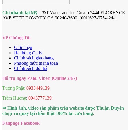
Chi nhánh tại Mỹ
: T&T Water and Ice Cream 7444 FLORENCE
AVE STEE DOWNEY CA 90240-3600. (001)627-975-4244.
Về Chúng Tôi
Giới thiệu
Hệ thống đại lý
Chính sách giao hàng
Phương thức thanh toán
Chính sách đổi trả
Hỗ trợ ngay Zalo, Viber, (Online 24/7)
Tượng Phật:
0933449139
Trầm Hương
:
0943777139
⇒ Hình ảnh, video sản phẩm trên website được Thuận Duyên
chụp và quay lại chân thật 100% tại cửa hàng.
Fanpage Facebook