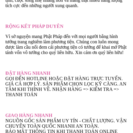
tịnh, cuộc sống nhẹ nhàng hơn và mang thật nhiều năng lượng
tích cực đến những người xung quanh.
RỘNG KẾT PHÁP DUYÊN
Vì sở nguyện mang Phật Pháp đến với mọi người bằng hình
tướng trang nghiêm làm phương tiện. Chúng con luôn mong
được làm cầu nối đem cái phương tiện có tướng để khai mở Phật
tánh vốn vô tướng cho quý liên hữu. Xin cảm ơn quý liên hữu!
ĐẶT HÀNG NHANH
GỌI ĐẾN HOTLINE HOẶC ĐẶT HÀNG TRỰC TUYẾN.
GIÁ CẢ HỢP LÝ. SẢN PHẨM CHỌN LỌC KỸ CÀNG. AN
TÂM KHI THỈNH VỀ. NHẬN HÀNG => KIẾM TRA =>
THANH TOÁN
GIAO HÀNG NHANH
NGUỒN GỐC SẢN PHẨM UY TÍN - CHẤT LƯỢNG. VẬN
CHUYỂN TOÀN QUỐC NHANH AN TOÀN.
BẢO MẬT THÔNG TIN KHI THANH TOÁN ONLINE