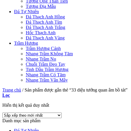
Tượng Ông Thần Tiền
Tượng Địa Mẫu
Đá Tự Nhiên
Đá Thạch Anh Hồng
Đá Thạch Anh Tím
Đá Thạch Anh Trắng
Hốc Thạch Anh
Đá Thạch Anh Vàng
Trầm Hương
Trầm Hương Cảnh
Nhang Trầm Không Tăm
Nhang Trầm Nụ
Chuỗi Trầm Đeo Tay
Tinh Dầu Trầm Hương
Nhang Trầm Có Tăm
Nhang Trầm Vân Mây
Trang chủ
/
Sản phẩm được gắn thẻ “33 diệu tướng quan âm bồ tát”
Lọc
Hiển thị kết quả duy nhất
Danh mục sản phẩm
Đá Tự Nhiên