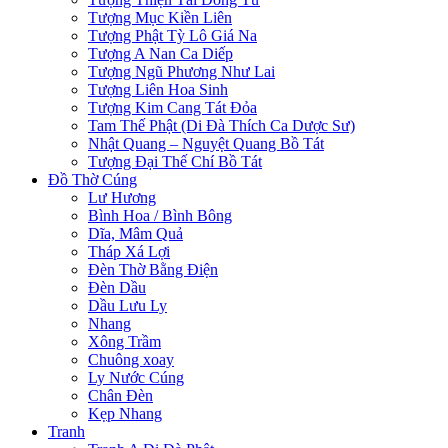
Tượng Mục Kiền Liên
Tượng Phật Tỳ Lô Giá Na
Tượng A Nan Ca Diếp
Tượng Ngũ Phương Như Lai
Tượng Liên Hoa Sinh
Tượng Kim Cang Tát Đỏa
Tam Thế Phật (Di Đà Thích Ca Dược Sư)
Nhật Quang – Nguyệt Quang Bồ Tát
Tượng Đại Thế Chí Bồ Tát
Đồ Thờ Cúng
Lư Hương
Bình Hoa / Bình Bông
Dĩa, Mâm Quả
Tháp Xá Lợi
Đèn Thờ Bằng Điện
Đèn Dầu
Dầu Lưu Ly
Nhang
Xông Trầm
Chuông xoay
Ly Nước Cúng
Chân Đèn
Kẹp Nhang
Tranh