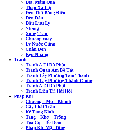
Dĩa, Mâm Quả
Tháp Xá Lợi
Đèn Thờ Bằng Điện
Đèn Dầu
Dầu Lưu Ly
Nhang
Xông Trầm
Chuông xoay
Ly Nước Cúng
Chân Đèn
Kẹp Nhang
Tranh
Tranh A Di Đà Phật
Tranh Quan Âm Bồ Tát
Tranh Tây Phương Tam Thánh
Tranh Tây Phương Thánh Chúng
Tranh A Di Đà Phật
Tranh Liên Trì Hải Hội
Pháp Khí
Chuông – Mõ – Khánh
Cây Phất Trần
Kệ Tụng Kinh
Tang – Khơ – Trống
Tọa Cụ – Bồ Đoàn
Pháp Khí Mật Tông