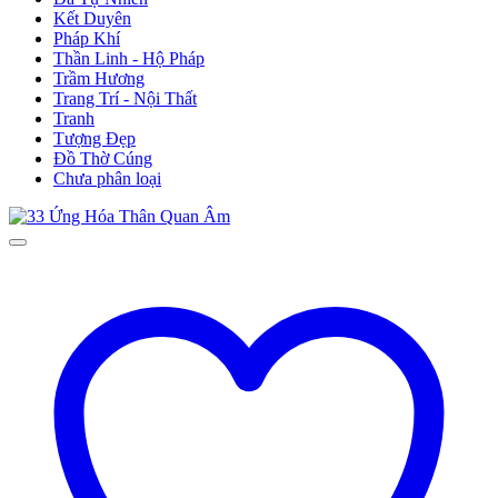
Kết Duyên
Pháp Khí
Thần Linh - Hộ Pháp
Trầm Hương
Trang Trí - Nội Thất
Tranh
Tượng Đẹp
Đồ Thờ Cúng
Chưa phân loại