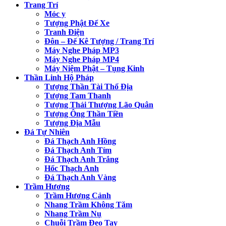
Trang Trí
Móc y
Tượng Phật Để Xe
Tranh Điện
Đôn – Đế Kê Tượng / Trang Trí
Máy Nghe Pháp MP3
Máy Nghe Pháp MP4
Máy Niệm Phật – Tụng Kinh
Thần Linh Hộ Pháp
Tượng Thần Tài Thổ Địa
Tượng Tam Thanh
Tượng Thái Thượng Lão Quân
Tượng Ông Thần Tiền
Tượng Địa Mẫu
Đá Tự Nhiên
Đá Thạch Anh Hồng
Đá Thạch Anh Tím
Đá Thạch Anh Trắng
Hốc Thạch Anh
Đá Thạch Anh Vàng
Trầm Hương
Trầm Hương Cảnh
Nhang Trầm Không Tăm
Nhang Trầm Nụ
Chuỗi Trầm Đeo Tay