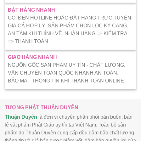
ĐẶT HÀNG NHANH
GỌI ĐẾN HOTLINE HOẶC ĐẶT HÀNG TRỰC TUYẾN.
GIÁ CẢ HỢP LÝ. SẢN PHẨM CHỌN LỌC KỸ CÀNG.
AN TÂM KHI THỈNH VỀ. NHẬN HÀNG => KIẾM TRA
=> THANH TOÁN
GIAO HÀNG NHANH
NGUỒN GỐC SẢN PHẨM UY TÍN - CHẤT LƯỢNG.
VẬN CHUYỂN TOÀN QUỐC NHANH AN TOÀN.
BẢO MẬT THÔNG TIN KHI THANH TOÁN ONLINE
TƯỢNG PHẬT THUẬN DUYÊN
Thuận Duyên
là đơn vị chuyên phân phối bán buôn, bán
lẻ vật phẩm Phật Giáo uy tín tại Việt Nam. Toàn bộ sản
phẩm do Thuận Duyên cung cấp đều đảm bảo chất lượng,
thông tin và giá bán được niêm yết, đảm bảo quyền lợi của