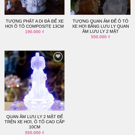
thích
thích
TƯỢNG PHẬT A DI ĐÀ ĐỂ XE
TƯỢNG QUAN ÂM ĐỂ Ô TÔ
HƠI Ô TÔ COMPOSITE 13CM
XE HƠI BẰNG LƯU LY QUAN
ÂM LƯU LY 2 MẶT
190.000
₫
550.000
₫
Thêm
vào
danh
sách
yêu
thích
QUAN ÂM LƯU LY 2 MẶT ĐỂ
TRÊN XE HƠI, Ô TÔ CAO CẤP
10CM
550.000
₫