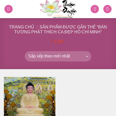
Skip
to
content
TRANG CHỦ
/
SẢN PHẨM ĐƯỢC GẮN THẺ “BÁN
TƯỢNG PHẬT THÍCH CA ĐẸP HỒ CHÍ MINH”
LỌC
Thêm
vào
danh
sách
yêu