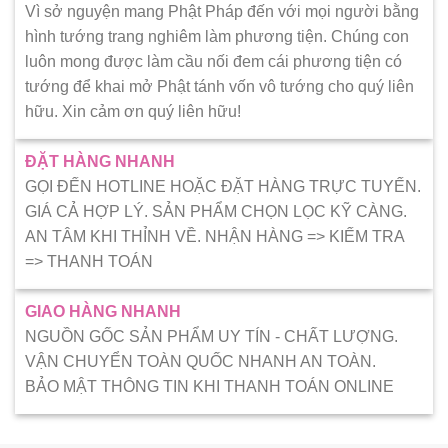
Vì sở nguyện mang Phật Pháp đến với mọi người bằng
hình tướng trang nghiêm làm phương tiện. Chúng con
luôn mong được làm cầu nối đem cái phương tiện có
tướng để khai mở Phật tánh vốn vô tướng cho quý liên
hữu. Xin cảm ơn quý liên hữu!
ĐẶT HÀNG NHANH
GỌI ĐẾN HOTLINE HOẶC ĐẶT HÀNG TRỰC TUYẾN.
GIÁ CẢ HỢP LÝ. SẢN PHẨM CHỌN LỌC KỸ CÀNG.
AN TÂM KHI THỈNH VỀ. NHẬN HÀNG => KIẾM TRA
=> THANH TOÁN
GIAO HÀNG NHANH
NGUỒN GỐC SẢN PHẨM UY TÍN - CHẤT LƯỢNG.
VẬN CHUYỂN TOÀN QUỐC NHANH AN TOÀN.
BẢO MẬT THÔNG TIN KHI THANH TOÁN ONLINE