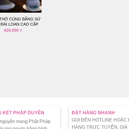
thích
 THỜ CÚNG BẰNG SỨ
ĐÀI LOAN CAO CẤP
420.000
₫
 KẾT PHÁP DUYÊN
ĐẶT HÀNG NHANH
GỌI ĐẾN HOTLINE HOẶC
 nguyện mang Phật Pháp
HÀNG TRỰC TUYẾN. GIÁ
ới mọi người bằng hình