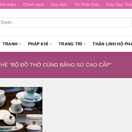
Giới thiệu
Chính sách
Quy định
Tin Phật Giáo
Giáo Dục Thá
TRANH
PHÁP KHÍ
TRANG TRÍ
THẦN LINH HỘ PH
HẺ “BỘ ĐỒ THỜ CÚNG BẰNG SỨ CAO CẤP”
Thêm
vào
danh
sách
yêu