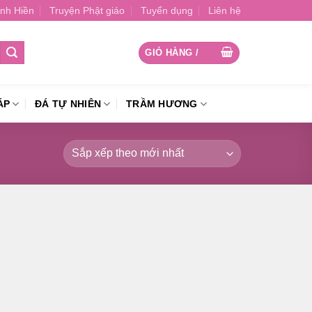
nh Hiền
Truyện Phật giáo
Tuyển dụng
Liên hệ
GIỎ HÀNG /
0
₫
ÁP
ĐÁ TỰ NHIÊN
TRẦM HƯƠNG