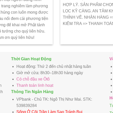
HỢP LÝ. SẢN PHẨM CHỌ
 trang nghiêm làm phương
LỌC KỸ CÀNG. AN TÂM K
 Chúng con luôn mong được
THỈNH VỀ. NHẬN HÀNG =
ầu nối đem cái phương tiện
KIẾM TRA => THANH TOÁ
ớng để khai mở Phật tánh
ô tướng cho quý liên hữu.
ảm ơn quý liên hữu!
Thời Gian Hoạt Động
V
Hoạt động: Thứ 2 đến chủ nhật hàng tuần
Giờ mở cửa: 8h30–18h30 hàng ngày
Có chỗ đậu xe Ôtô
n
Thanh toán linh hoạt
ch
Thông Tin Ngân Hàng
H
VPbank - Chủ TK: Ngô Thị Như Mai. STK:
539839284
T
Sống Ở Cõi Trần Làm Sao Tránh Bụi