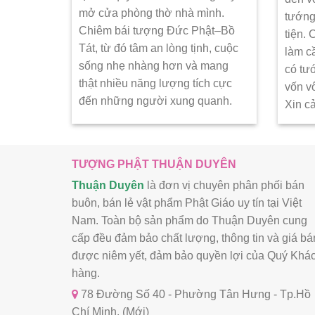
mở cửa phòng thờ nhà mình.
tướng
Chiêm bái tượng Đức Phật–Bồ
tiện.
Tát, từ đó tâm an lòng tịnh, cuộc
làm c
sống nhẹ nhàng hơn và mang
có tư
thật nhiều năng lượng tích cực
vốn v
đến những người xung quanh.
Xin c
TƯỢNG PHẬT THUẬN DUYÊN
Thuận Duyên
là đơn vị chuyên phân phối bán
buôn, bán lẻ vật phẩm Phật Giáo uy tín tại Việt
Nam. Toàn bộ sản phẩm do Thuận Duyên cung
cấp đều đảm bảo chất lượng, thông tin và giá bá
được niêm yết, đảm bảo quyền lợi của Quý Khá
hàng.
78 Đường Số 40 - Phường Tân Hưng - Tp.Hồ
Chí Minh. (Mới)