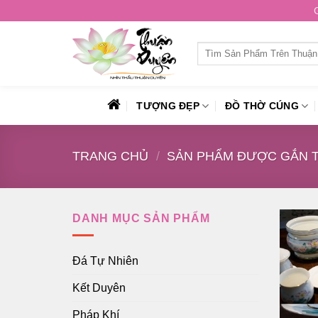
Skip
to
content
Tìm
kiếm:
TƯỢNG ĐẸP
ĐỒ THỜ CÚNG
TRANG CHỦ
/
SẢN PHẨM ĐƯỢC GẮN T
DANH MỤC SẢN PHẨM
Đá Tự Nhiên
Kết Duyên
Pháp Khí