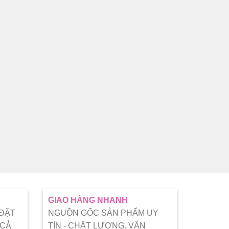
GIAO HÀNG NHANH
 ĐẶT
NGUỒN GỐC SẢN PHẨM UY
 CẢ
TÍN - CHẤT LƯỢNG. VẬN