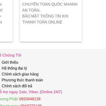
N
CHUYỂN TOÀN QUỐC NHANH
HI
AN TOÀN.
>
BẢO MẬT THÔNG TIN KHI
N
THANH TOÁN ONLINE
ề Chúng Tôi
Giới thiệu
Hệ thống đại lý
Chính sách giao hàng
Phương thức thanh toán
Chính sách đổi trả
ỗ trợ ngay Zalo, Viber, (Online 24/7)
ượng Phật:
0933449139