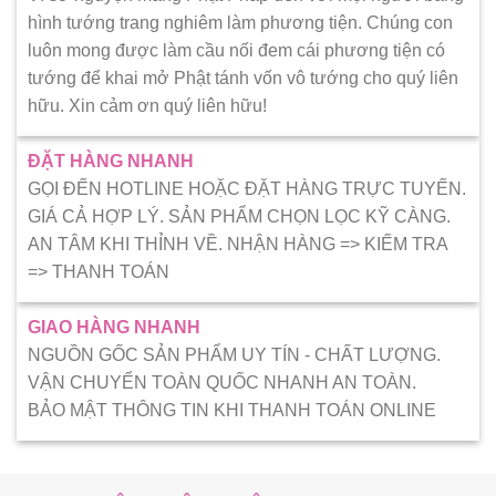
hình tướng trang nghiêm làm phương tiện. Chúng con
luôn mong được làm cầu nối đem cái phương tiện có
tướng để khai mở Phật tánh vốn vô tướng cho quý liên
hữu. Xin cảm ơn quý liên hữu!
ĐẶT HÀNG NHANH
GỌI ĐẾN HOTLINE HOẶC ĐẶT HÀNG TRỰC TUYẾN.
GIÁ CẢ HỢP LÝ. SẢN PHẨM CHỌN LỌC KỸ CÀNG.
AN TÂM KHI THỈNH VỀ. NHẬN HÀNG => KIẾM TRA
=> THANH TOÁN
GIAO HÀNG NHANH
NGUỒN GỐC SẢN PHẨM UY TÍN - CHẤT LƯỢNG.
VẬN CHUYỂN TOÀN QUỐC NHANH AN TOÀN.
BẢO MẬT THÔNG TIN KHI THANH TOÁN ONLINE