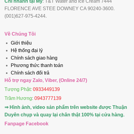
Chi nhánh tại Mỹ
: T&T Water and Ice Cream 7444
FLORENCE AVE STEE DOWNEY CA 90240-3600.
(001)627-975-4244.
Về Chúng Tôi
Giới thiệu
Hệ thống đại lý
Chính sách giao hàng
Phương thức thanh toán
Chính sách đổi trả
Hỗ trợ ngay Zalo, Viber, (Online 24/7)
Tượng Phật:
0933449139
Trầm Hương
:
0943777139
⇒ Hình ảnh, video sản phẩm trên website được Thuận
Duyên chụp và quay lại chân thật 100% tại cửa hàng.
Fanpage Facebook