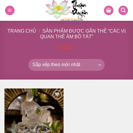
Skip
to
content
TRANG CHỦ
/
SẢN PHẨM ĐƯỢC GẮN THẺ “CÁC VỊ
QUAN THẾ ÂM BỒ TÁT”
LỌC
Thêm
vào
danh
sách
yêu