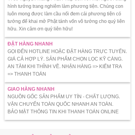
hình tướng trang nghiêm làm phương tiện. Chúng con
luôn mong được làm cầu nối đem cái phương tiện có
tướng để khai mở Phật tánh vốn vô tướng cho quý liên
hữu. Xin cảm ơn quý liên hữu!
ĐẶT HÀNG NHANH
GỌI ĐẾN HOTLINE HOẶC ĐẶT HÀNG TRỰC TUYẾN.
GIÁ CẢ HỢP LÝ. SẢN PHẨM CHỌN LỌC KỸ CÀNG.
AN TÂM KHI THỈNH VỀ. NHẬN HÀNG => KIẾM TRA
=> THANH TOÁN
GIAO HÀNG NHANH
NGUỒN GỐC SẢN PHẨM UY TÍN - CHẤT LƯỢNG.
VẬN CHUYỂN TOÀN QUỐC NHANH AN TOÀN.
BẢO MẬT THÔNG TIN KHI THANH TOÁN ONLINE