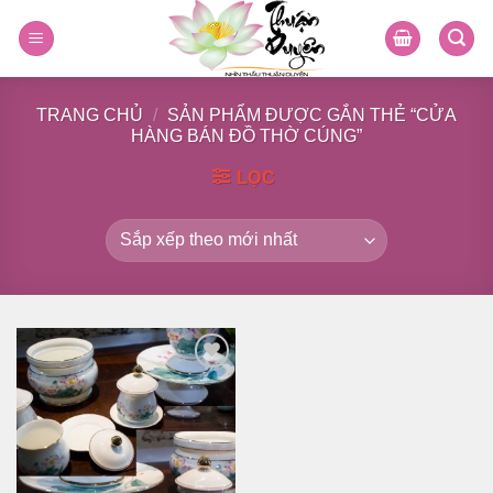
Skip
to
content
TRANG CHỦ
/
SẢN PHẨM ĐƯỢC GẮN THẺ “CỬA
HÀNG BÁN ĐỒ THỜ CÚNG”
LỌC
Thêm
vào
danh
sách
yêu