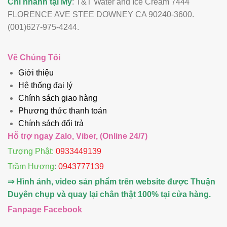
Chi nhánh tại Mỹ
: T&T Water and Ice Cream 7444
FLORENCE AVE STEE DOWNEY CA 90240-3600.
(001)627-975-4244.
Về Chúng Tôi
Giới thiệu
Hệ thống đại lý
Chính sách giao hàng
Phương thức thanh toán
Chính sách đổi trả
Hỗ trợ ngay Zalo, Viber, (Online 24/7)
Tượng Phật:
0933449139
Trầm Hương
:
0943777139
⇒ Hình ảnh, video sản phẩm trên website được Thuận
Duyên chụp và quay lại chân thật 100% tại cửa hàng.
Fanpage Facebook