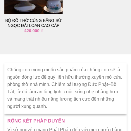
thích
BỘ ĐỒ THỜ CÚNG BẰNG SỨ
NGỌC ĐÀI LOAN CAO CẤP
420.000
₫
Chúng con mong muốn sản phẩm của chúng con sẽ là
nguồn động lực để quý liên hữu thường xuyên mở cửa
phòng thờ nhà mình. Chiêm bái tượng Đức Phật–Bồ
Tát, từ đó tâm an lòng tịnh, cuộc sống nhẹ nhàng hơn
và mang thật nhiều năng lượng tích cực đến những
người xung quanh.
RỘNG KẾT PHÁP DUYÊN
Vì sở nguyện mang Phật Pháp đến với mọi người bằng