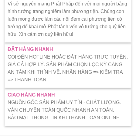
Vì sở nguyện mang Phật Pháp đến với mọi người bằng
hình tướng trang nghiêm làm phương tiện. Chúng con
luôn mong được làm cầu nối đem cái phương tiện có
tướng để khai mở Phật tánh vốn vô tướng cho quý liên
hữu. Xin cảm ơn quý liên hữu!
ĐẶT HÀNG NHANH
GỌI ĐẾN HOTLINE HOẶC ĐẶT HÀNG TRỰC TUYẾN.
GIÁ CẢ HỢP LÝ. SẢN PHẨM CHỌN LỌC KỸ CÀNG.
AN TÂM KHI THỈNH VỀ. NHẬN HÀNG => KIẾM TRA
=> THANH TOÁN
GIAO HÀNG NHANH
NGUỒN GỐC SẢN PHẨM UY TÍN - CHẤT LƯỢNG.
VẬN CHUYỂN TOÀN QUỐC NHANH AN TOÀN.
BẢO MẬT THÔNG TIN KHI THANH TOÁN ONLINE