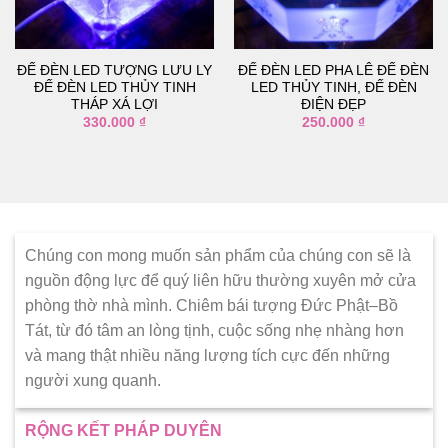
thích
thích
ĐẾ ĐÈN LED TƯỢNG LƯU LY
ĐẾ ĐÈN LED PHA LÊ ĐẾ ĐÈN
ĐẾ ĐÈN LED THỦY TINH
LED THỦY TINH, ĐẾ ĐÈN
THÁP XÁ LỢI
ĐIỆN ĐẸP
330.000
₫
250.000
₫
Chúng con mong muốn sản phẩm của chúng con sẽ là
nguồn động lực để quý liên hữu thường xuyên mở cửa
phòng thờ nhà mình. Chiêm bái tượng Đức Phật–Bồ
Tát, từ đó tâm an lòng tịnh, cuộc sống nhẹ nhàng hơn
và mang thật nhiều năng lượng tích cực đến những
người xung quanh.
RỘNG KẾT PHÁP DUYÊN