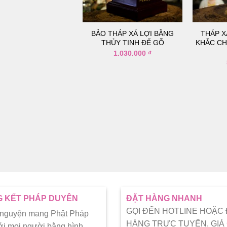
thích
thích
BẢO THÁP XÁ LỢI BẰNG
THÁP X
THỦY TINH ĐẾ GỖ
KHẮC CH
1.030.000
₫
 KẾT PHÁP DUYÊN
ĐẶT HÀNG NHANH
GỌI ĐẾN HOTLINE HOẶC
 nguyện mang Phật Pháp
HÀNG TRỰC TUYẾN. GIÁ
ới mọi người bằng hình