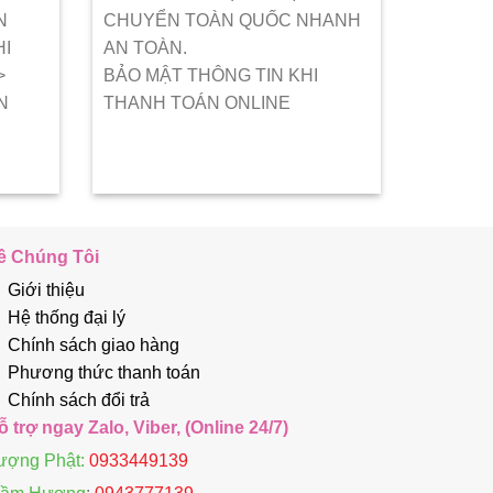
N
CHUYỂN TOÀN QUỐC NHANH
HI
AN TOÀN.
>
BẢO MẬT THÔNG TIN KHI
N
THANH TOÁN ONLINE
ề Chúng Tôi
Giới thiệu
Hệ thống đại lý
Chính sách giao hàng
Phương thức thanh toán
Chính sách đổi trả
ỗ trợ ngay Zalo, Viber, (Online 24/7)
ượng Phật:
0933449139