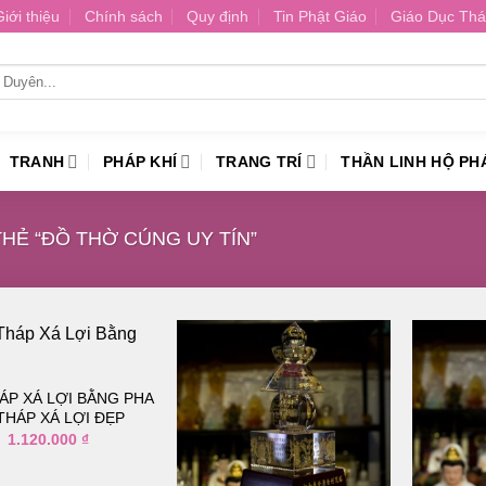
Giới thiệu
Chính sách
Quy định
Tin Phật Giáo
Giáo Dục Thá
TRANH
PHÁP KHÍ
TRANG TRÍ
THẦN LINH HỘ PH
Ẻ “ĐỒ THỜ CÚNG UY TÍN”
ÁP XÁ LỢI BẰNG PHA
THÁP XÁ LỢI ĐẸP
Thêm
Thêm
vào
vào
1.120.000
₫
danh
danh
sách
sách
yêu
yêu