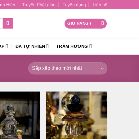
nh Hiền
Truyện Phật giáo
Tuyển dụng
Liên hệ
GIỎ HÀNG /
0
₫
ÁP
ĐÁ TỰ NHIÊN
TRẦM HƯƠNG
Thêm
Thêm
vào
vào
danh
danh
sách
sách
yêu
yêu