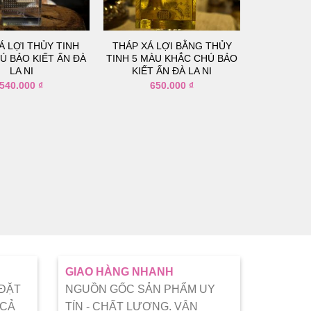
thích
thích
Á LỢI THỦY TINH
THÁP XÁ LỢI BẰNG THỦY
Ú BẢO KIẾT ẤN ĐÀ
TINH 5 MÀU KHẮC CHÚ BẢO
LA NI
KIẾT ẤN ĐÀ LA NI
540.000
₫
650.000
₫
GIAO HÀNG NHANH
 ĐẶT
NGUỒN GỐC SẢN PHẨM UY
 CẢ
TÍN - CHẤT LƯỢNG. VẬN