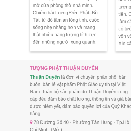
mở cửa phòng thờ nhà mình.
tướng
Chiêm bái tượng Đức Phật–Bồ
tiện.
Tát, từ đó tâm an lòng tịnh, cuộc
làm c
sống nhẹ nhàng hơn và mang
có tư
thật nhiều năng lượng tích cực
vốn v
đến những người xung quanh.
Xin c
TƯỢNG PHẬT THUẬN DUYÊN
Thuận Duyên
là đơn vị chuyên phân phối bán
buôn, bán lẻ vật phẩm Phật Giáo uy tín tại Việt
Nam. Toàn bộ sản phẩm do Thuận Duyên cung
cấp đều đảm bảo chất lượng, thông tin và giá bá
được niêm yết, đảm bảo quyền lợi của Quý Khá
hàng.
78 Đường Số 40 - Phường Tân Hưng - Tp.Hồ
Chí Minh. (Mới)