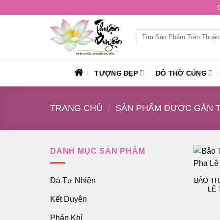
Skip
to
content
Tìm
kiếm:
TƯỢNG ĐẸP
ĐỒ THỜ CÚNG
TRANG CHỦ
/
SẢN PHẨM ĐƯỢC GẮN TH
DANH MỤC SẢN PHẨM
BẢO TH
Đá Tự Nhiên
LÊ 
Kết Duyên
Pháp Khí