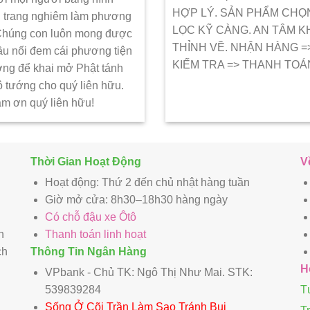
HỢP LÝ. SẢN PHẨM CHỌ
 trang nghiêm làm phương
LỌC KỸ CÀNG. AN TÂM K
 Chúng con luôn mong được
THỈNH VỀ. NHẬN HÀNG =
ầu nối đem cái phương tiện
KIẾM TRA => THANH TOÁ
ớng để khai mở Phật tánh
ô tướng cho quý liên hữu.
ảm ơn quý liên hữu!
Thời Gian Hoạt Động
V
Hoạt động: Thứ 2 đến chủ nhật hàng tuần
Giờ mở cửa: 8h30–18h30 hàng ngày
Có chỗ đậu xe Ôtô
n
Thanh toán linh hoạt
ch
Thông Tin Ngân Hàng
H
VPbank - Chủ TK: Ngô Thị Như Mai. STK:
539839284
T
Sống Ở Cõi Trần Làm Sao Tránh Bụi