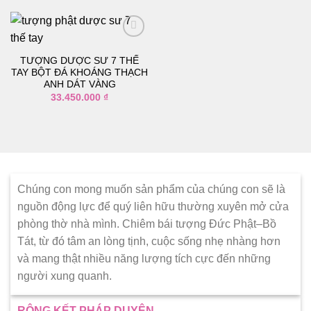
thích
thích
TƯỢNG DƯỢC SƯ 7 THẾ
Thêm
TAY BỘT ĐÁ KHOÁNG THẠCH
vào
ANH DÁT VÀNG
danh
33.450.000
₫
sách
yêu
thích
Chúng con mong muốn sản phẩm của chúng con sẽ là
nguồn động lực để quý liên hữu thường xuyên mở cửa
phòng thờ nhà mình. Chiêm bái tượng Đức Phật–Bồ
Tát, từ đó tâm an lòng tịnh, cuộc sống nhẹ nhàng hơn
và mang thật nhiều năng lượng tích cực đến những
người xung quanh.
RỘNG KẾT PHÁP DUYÊN