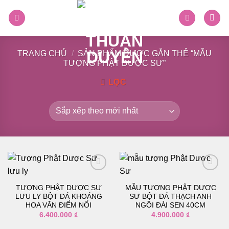
Skip
to
content
TRANG CHỦ
/
SẢN PHẨM ĐƯỢC GẮN THẺ “MẪU
TƯỢNG PHẬT DƯỢC SƯ”
LỌC
TƯỢNG PHẬT DƯỢC SƯ
MẪU TƯỢNG PHẬT DƯỢC
Thêm
Thêm
LƯU LY BỘT ĐÁ KHOÁNG
SƯ BỘT ĐÁ THẠCH ANH
vào
vào
HOA VĂN ĐIỂM NỔI
NGỒI ĐÀI SEN 40CM
danh
danh
6.400.000
₫
4.900.000
₫
sách
sách
yêu
yêu