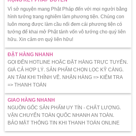
Vì sở nguyện mang Phật Pháp đến với mọi người bằng
hình tướng trang nghiêm làm phương tiện. Chúng con
luôn mong được làm cầu nối đem cái phương tiện có
tướng để khai mở Phật tánh vốn vô tướng cho quý liên
hữu. Xin cảm ơn quý liên hữu!
ĐẶT HÀNG NHANH
GỌI ĐẾN HOTLINE HOẶC ĐẶT HÀNG TRỰC TUYẾN.
GIÁ CẢ HỢP LÝ. SẢN PHẨM CHỌN LỌC KỸ CÀNG.
AN TÂM KHI THỈNH VỀ. NHẬN HÀNG => KIẾM TRA
=> THANH TOÁN
GIAO HÀNG NHANH
NGUỒN GỐC SẢN PHẨM UY TÍN - CHẤT LƯỢNG.
VẬN CHUYỂN TOÀN QUỐC NHANH AN TOÀN.
BẢO MẬT THÔNG TIN KHI THANH TOÁN ONLINE