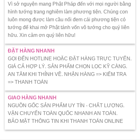
Vì sở nguyện mang Phật Pháp đến với mọi người bằng
hình tướng trang nghiêm làm phương tiện. Chúng con
luôn mong được làm cầu nối đem cái phương tiện có
tướng để khai mở Phật tánh vốn vô tướng cho quý liên
hữu. Xin cảm ơn quý liên hữu!
ĐẶT HÀNG NHANH
GỌI ĐẾN HOTLINE HOẶC ĐẶT HÀNG TRỰC TUYẾN.
GIÁ CẢ HỢP LÝ. SẢN PHẨM CHỌN LỌC KỸ CÀNG.
AN TÂM KHI THỈNH VỀ. NHẬN HÀNG => KIẾM TRA
=> THANH TOÁN
GIAO HÀNG NHANH
NGUỒN GỐC SẢN PHẨM UY TÍN - CHẤT LƯỢNG.
VẬN CHUYỂN TOÀN QUỐC NHANH AN TOÀN.
BẢO MẬT THÔNG TIN KHI THANH TOÁN ONLINE