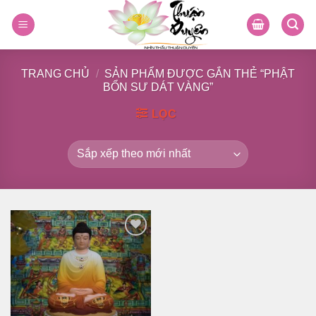
Skip
to
content
TRANG CHỦ
/
SẢN PHẨM ĐƯỢC GẮN THẺ “PHẬT
BỔN SƯ DÁT VÀNG”
LỌC
Thêm
vào
danh
sách
yêu