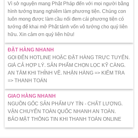
Vì sở nguyện mang Phật Pháp đến với mọi người bằng
hình tướng trang nghiêm làm phương tiện. Chúng con
luôn mong được làm cầu nối đem cái phương tiện có
tướng để khai mở Phật tánh vốn vô tướng cho quý liên
hữu. Xin cảm ơn quý liên hữu!
ĐẶT HÀNG NHANH
GỌI ĐẾN HOTLINE HOẶC ĐẶT HÀNG TRỰC TUYẾN.
GIÁ CẢ HỢP LÝ. SẢN PHẨM CHỌN LỌC KỸ CÀNG.
AN TÂM KHI THỈNH VỀ. NHẬN HÀNG => KIẾM TRA
=> THANH TOÁN
GIAO HÀNG NHANH
NGUỒN GỐC SẢN PHẨM UY TÍN - CHẤT LƯỢNG.
VẬN CHUYỂN TOÀN QUỐC NHANH AN TOÀN.
BẢO MẬT THÔNG TIN KHI THANH TOÁN ONLINE