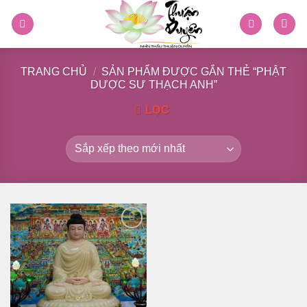
Skip
to
content
TRANG CHỦ
/
SẢN PHẨM ĐƯỢC GẮN THẺ “PHẬT
DƯỢC SƯ THẠCH ANH”
LỌC
Thêm
vào
danh
sách
yêu