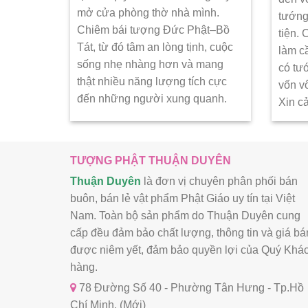
mở cửa phòng thờ nhà mình.
tướng
Chiêm bái tượng Đức Phật–Bồ
tiện.
Tát, từ đó tâm an lòng tịnh, cuộc
làm c
sống nhẹ nhàng hơn và mang
có tư
thật nhiều năng lượng tích cực
vốn v
đến những người xung quanh.
Xin c
TƯỢNG PHẬT THUẬN DUYÊN
Thuận Duyên
là đơn vị chuyên phân phối bán
buôn, bán lẻ vật phẩm Phật Giáo uy tín tại Việt
Nam. Toàn bộ sản phẩm do Thuận Duyên cung
cấp đều đảm bảo chất lượng, thông tin và giá bá
được niêm yết, đảm bảo quyền lợi của Quý Khá
hàng.
78 Đường Số 40 - Phường Tân Hưng - Tp.Hồ
Chí Minh. (Mới)