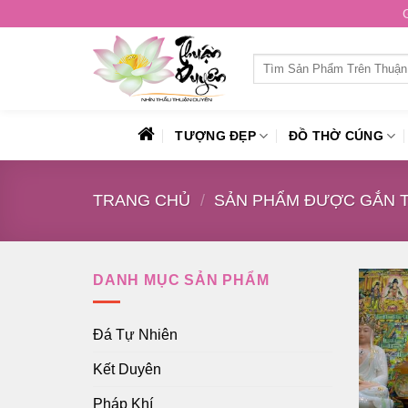
Skip
to
content
Tìm
kiếm:
TƯỢNG ĐẸP
ĐỒ THỜ CÚNG
TRANG CHỦ
/
SẢN PHẨM ĐƯỢC GẮN TH
DANH MỤC SẢN PHẨM
Đá Tự Nhiên
Kết Duyên
Pháp Khí