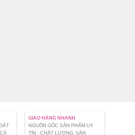
GIAO HÀNG NHANH
 ĐẶT
NGUỒN GỐC SẢN PHẨM UY
 CẢ
TÍN - CHẤT LƯỢNG. VẬN