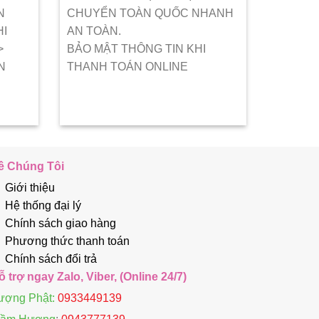
N
CHUYỂN TOÀN QUỐC NHANH
HI
AN TOÀN.
>
BẢO MẬT THÔNG TIN KHI
N
THANH TOÁN ONLINE
ề Chúng Tôi
Giới thiệu
Hệ thống đại lý
Chính sách giao hàng
Phương thức thanh toán
Chính sách đổi trả
ỗ trợ ngay Zalo, Viber, (Online 24/7)
ượng Phật:
0933449139