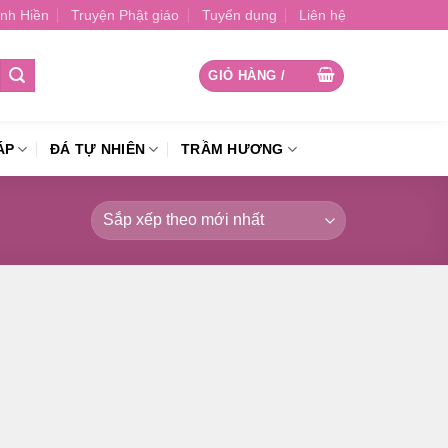
nh Hiền
Truyện Phật giáo
Tuyển dụng
Liên hệ
GIỎ HÀNG /
0
₫
ÁP
ĐÁ TỰ NHIÊN
TRẦM HƯƠNG