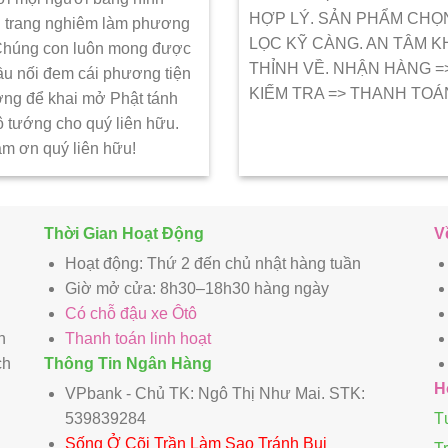
HỢP LÝ. SẢN PHẨM CHỌ
 trang nghiêm làm phương
LỌC KỸ CÀNG. AN TÂM K
 Chúng con luôn mong được
THỈNH VỀ. NHẬN HÀNG =
ầu nối đem cái phương tiện
KIẾM TRA => THANH TOÁ
ớng để khai mở Phật tánh
ô tướng cho quý liên hữu.
ảm ơn quý liên hữu!
Thời Gian Hoạt Động
V
Hoạt động: Thứ 2 đến chủ nhật hàng tuần
Giờ mở cửa: 8h30–18h30 hàng ngày
Có chỗ đậu xe Ôtô
n
Thanh toán linh hoạt
ch
Thông Tin Ngân Hàng
H
VPbank - Chủ TK: Ngô Thị Như Mai. STK:
539839284
T
Sống Ở Cõi Trần Làm Sao Tránh Bụi