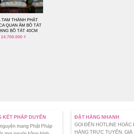
thích
À TAM THÁNH PHẬT
CA QUAN ÂM BỒ TÁT
TẠNG BỒ TÁT 40CM
14.700.000
₫
 KẾT PHÁP DUYÊN
ĐẶT HÀNG NHANH
GỌI ĐẾN HOTLINE HOẶC
 nguyện mang Phật Pháp
HÀNG TRỰC TUYẾN. GIÁ
ới mọi người bằng hình