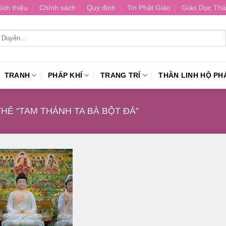
Giới thiệu
Chính sách
Quy định
Tin Phật Giáo
Giáo Dục Thá
TRANH
PHÁP KHÍ
TRANG TRÍ
THẦN LINH HỘ PH
Ẻ “TAM THÁNH TA BÀ BỘT ĐÁ”
Thêm
vào
danh
sách
yêu