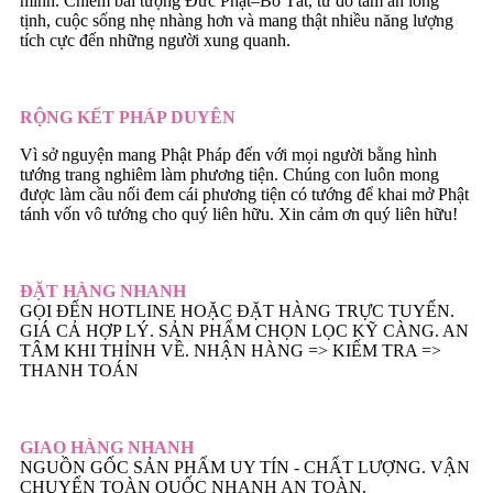
mình. Chiêm bái tượng Đức Phật–Bồ Tát, từ đó tâm an lòng
tịnh, cuộc sống nhẹ nhàng hơn và mang thật nhiều năng lượng
tích cực đến những người xung quanh.
RỘNG KẾT PHÁP DUYÊN
Vì sở nguyện mang Phật Pháp đến với mọi người bằng hình
tướng trang nghiêm làm phương tiện. Chúng con luôn mong
được làm cầu nối đem cái phương tiện có tướng để khai mở Phật
tánh vốn vô tướng cho quý liên hữu. Xin cảm ơn quý liên hữu!
ĐẶT HÀNG NHANH
GỌI ĐẾN HOTLINE HOẶC ĐẶT HÀNG TRỰC TUYẾN.
GIÁ CẢ HỢP LÝ. SẢN PHẨM CHỌN LỌC KỸ CÀNG. AN
TÂM KHI THỈNH VỀ. NHẬN HÀNG => KIẾM TRA =>
THANH TOÁN
GIAO HÀNG NHANH
NGUỒN GỐC SẢN PHẨM UY TÍN - CHẤT LƯỢNG. VẬN
CHUYỂN TOÀN QUỐC NHANH AN TOÀN.