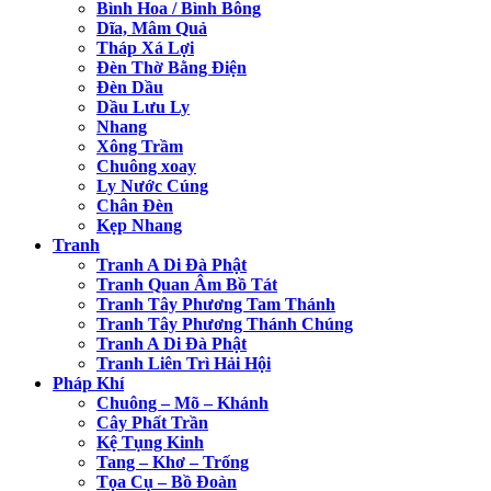
Bình Hoa / Bình Bông
Dĩa, Mâm Quả
Tháp Xá Lợi
Đèn Thờ Bằng Điện
Đèn Dầu
Dầu Lưu Ly
Nhang
Xông Trầm
Chuông xoay
Ly Nước Cúng
Chân Đèn
Kẹp Nhang
Tranh
Tranh A Di Đà Phật
Tranh Quan Âm Bồ Tát
Tranh Tây Phương Tam Thánh
Tranh Tây Phương Thánh Chúng
Tranh A Di Đà Phật
Tranh Liên Trì Hải Hội
Pháp Khí
Chuông – Mõ – Khánh
Cây Phất Trần
Kệ Tụng Kinh
Tang – Khơ – Trống
Tọa Cụ – Bồ Đoàn