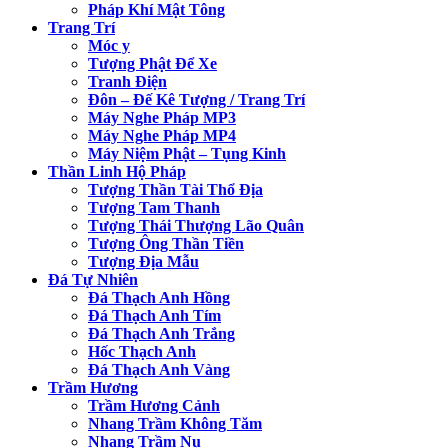
Pháp Khí Mật Tông
Trang Trí
Móc y
Tượng Phật Để Xe
Tranh Điện
Đôn – Đế Kê Tượng / Trang Trí
Máy Nghe Pháp MP3
Máy Nghe Pháp MP4
Máy Niệm Phật – Tụng Kinh
Thần Linh Hộ Pháp
Tượng Thần Tài Thổ Địa
Tượng Tam Thanh
Tượng Thái Thượng Lão Quân
Tượng Ông Thần Tiền
Tượng Địa Mẫu
Đá Tự Nhiên
Đá Thạch Anh Hồng
Đá Thạch Anh Tím
Đá Thạch Anh Trắng
Hốc Thạch Anh
Đá Thạch Anh Vàng
Trầm Hương
Trầm Hương Cảnh
Nhang Trầm Không Tăm
Nhang Trầm Nụ