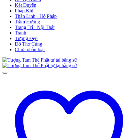
Kết Duyên
Pháp Khí
Thần Linh - Hộ Pháp
Trầm Hương
Trang Trí - Nội Thất
Tranh
Tượng Đẹp
Đồ Thờ Cúng
Chưa phân loại