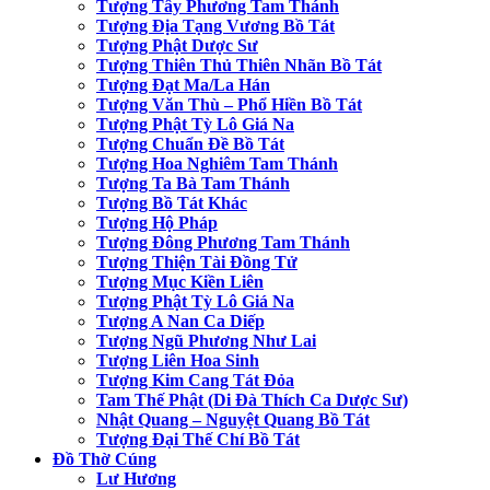
Tượng Tây Phương Tam Thánh
Tượng Địa Tạng Vương Bồ Tát
Tượng Phật Dược Sư
Tượng Thiên Thủ Thiên Nhãn Bồ Tát
Tượng Đạt Ma/La Hán
Tượng Văn Thù – Phổ Hiền Bồ Tát
Tượng Phật Tỳ Lô Giá Na
Tượng Chuẩn Đề Bồ Tát
Tượng Hoa Nghiêm Tam Thánh
Tượng Ta Bà Tam Thánh
Tượng Bồ Tát Khác
Tượng Hộ Pháp
Tượng Đông Phương Tam Thánh
Tượng Thiện Tài Đồng Tử
Tượng Mục Kiền Liên
Tượng Phật Tỳ Lô Giá Na
Tượng A Nan Ca Diếp
Tượng Ngũ Phương Như Lai
Tượng Liên Hoa Sinh
Tượng Kim Cang Tát Đỏa
Tam Thế Phật (Di Đà Thích Ca Dược Sư)
Nhật Quang – Nguyệt Quang Bồ Tát
Tượng Đại Thế Chí Bồ Tát
Đồ Thờ Cúng
Lư Hương