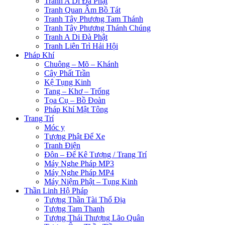
Tranh A Di Đà Phật
Tranh Quan Âm Bồ Tát
Tranh Tây Phương Tam Thánh
Tranh Tây Phương Thánh Chúng
Tranh A Di Đà Phật
Tranh Liên Trì Hải Hội
Pháp Khí
Chuông – Mõ – Khánh
Cây Phất Trần
Kệ Tụng Kinh
Tang – Khơ – Trống
Tọa Cụ – Bồ Đoàn
Pháp Khí Mật Tông
Trang Trí
Móc y
Tượng Phật Để Xe
Tranh Điện
Đôn – Đế Kê Tượng / Trang Trí
Máy Nghe Pháp MP3
Máy Nghe Pháp MP4
Máy Niệm Phật – Tụng Kinh
Thần Linh Hộ Pháp
Tượng Thần Tài Thổ Địa
Tượng Tam Thanh
Tượng Thái Thượng Lão Quân