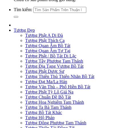
Tìm kiếm:
Tượng Đẹp
Tượng Phật A Di Đà
Tượng Phật Thích Ca
Tượng Quan Âm Bồ Tát
Tượng Quan Âm Tự Tại
Tượng Phật / Bồ Tát Di Lặc
Tượng Tây Phương Tam Thánh
Tượng Địa Tạng Vương Bồ Tát
Tượng Phật Dược Sư
Tượng Thiên Thủ Thiên Nhãn Bồ Tát
Tượng Đạt Ma/La Hán
Tượng Văn Thù – Phổ Hiền Bồ Tát
Tượng Phật Tỳ Lô Giá Na
Tượng Chuẩn Đề Bồ Tát
Tượng Hoa Nghiêm Tam Thánh
Tượng Ta Bà Tam Thánh
Tượng Bồ Tát Khác
Tượng Hộ Pháp
Tượng Đông Phương Tam Thánh
Tượng Thiện Tài Đồng Tử