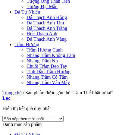
Tượng Ông Thần Tiền
Tượng Địa Mẫu
Đá Tự Nhiên
Đá Thạch Anh Hồng
Đá Thạch Anh Tím
Đá Thạch Anh Trắng
Hốc Thạch Anh
Đá Thạch Anh Vàng
Trầm Hương
Trầm Hương Cảnh
Nhang Trầm Không Tăm
Nhang Trầm Nụ
Chuỗi Trầm Đeo Tay
Tinh Dầu Trầm Hương
Nhang Trầm Có Tăm
Nhang Trầm Vân Mây
Trang chủ
/
Sản phẩm được gắn thẻ “Tam Thế Phật tự tại”
Lọc
Hiển thị kết quả duy nhất
Danh mục sản phẩm
Đá Tự Nhiên