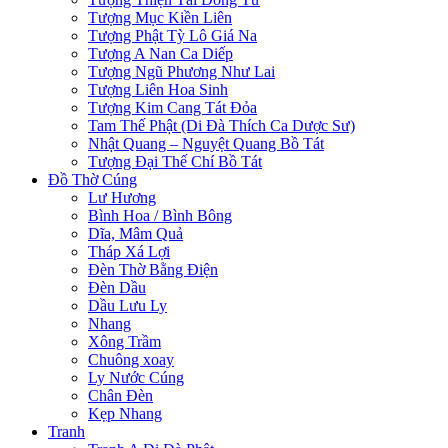
Tượng Mục Kiền Liên
Tượng Phật Tỳ Lô Giá Na
Tượng A Nan Ca Diếp
Tượng Ngũ Phương Như Lai
Tượng Liên Hoa Sinh
Tượng Kim Cang Tát Đỏa
Tam Thế Phật (Di Đà Thích Ca Dược Sư)
Nhật Quang – Nguyệt Quang Bồ Tát
Tượng Đại Thế Chí Bồ Tát
Đồ Thờ Cúng
Lư Hương
Bình Hoa / Bình Bông
Dĩa, Mâm Quả
Tháp Xá Lợi
Đèn Thờ Bằng Điện
Đèn Dầu
Dầu Lưu Ly
Nhang
Xông Trầm
Chuông xoay
Ly Nước Cúng
Chân Đèn
Kẹp Nhang
Tranh