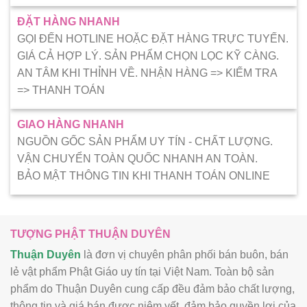
ĐẶT HÀNG NHANH
GỌI ĐẾN HOTLINE HOẶC ĐẶT HÀNG TRỰC TUYẾN.
GIÁ CẢ HỢP LÝ. SẢN PHẨM CHỌN LỌC KỸ CÀNG.
AN TÂM KHI THỈNH VỀ. NHẬN HÀNG => KIẾM TRA
=> THANH TOÁN
GIAO HÀNG NHANH
NGUỒN GỐC SẢN PHẨM UY TÍN - CHẤT LƯỢNG.
VẬN CHUYỂN TOÀN QUỐC NHANH AN TOÀN.
BẢO MẬT THÔNG TIN KHI THANH TOÁN ONLINE
TƯỢNG PHẬT THUẬN DUYÊN
Thuận Duyên
là đơn vị chuyên phân phối bán buôn, bán
lẻ vật phẩm Phật Giáo uy tín tại Việt Nam. Toàn bộ sản
phẩm do Thuận Duyên cung cấp đều đảm bảo chất lượng,
thông tin và giá bán được niêm yết, đảm bảo quyền lợi của