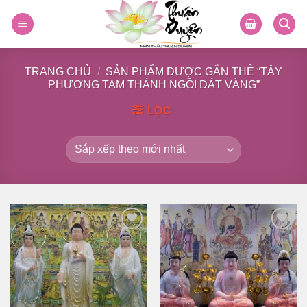
Skip
to
content
TRANG CHỦ
/
SẢN PHẨM ĐƯỢC GẮN THẺ “TÂY
PHƯƠNG TAM THÁNH NGỒI DÁT VÀNG”
LỌC
Thêm
Thêm
vào
vào
danh
danh
sách
sách
yêu
yêu