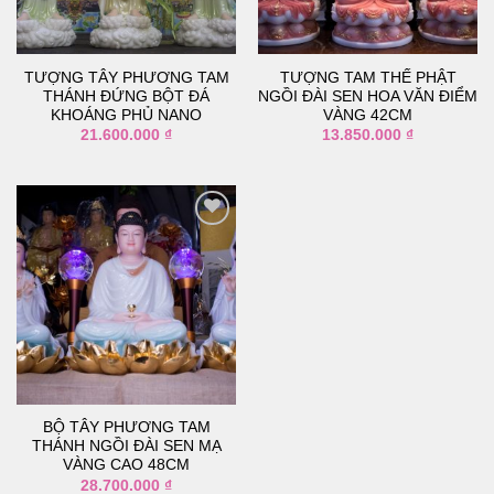
thích
thích
TƯỢNG TÂY PHƯƠNG TAM
TƯỢNG TAM THẾ PHẬT
THÁNH ĐỨNG BỘT ĐÁ
NGỒI ĐÀI SEN HOA VĂN ĐIỂM
KHOÁNG PHỦ NANO
VÀNG 42CM
21.600.000
₫
13.850.000
₫
Thêm
vào
danh
sách
yêu
thích
BỘ TÂY PHƯƠNG TAM
THÁNH NGỒI ĐÀI SEN MẠ
VÀNG CAO 48CM
28.700.000
₫