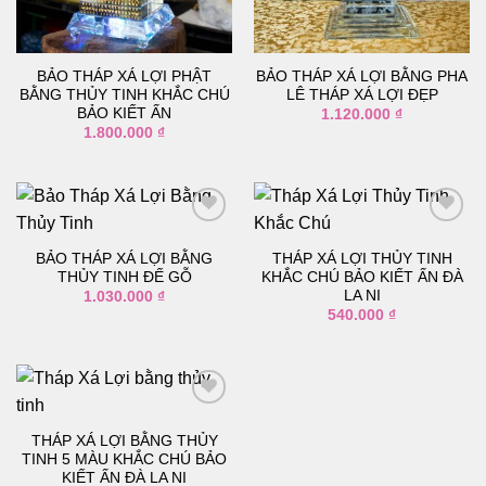
thích
thích
BẢO THÁP XÁ LỢI PHẬT
BẢO THÁP XÁ LỢI BẰNG PHA
BẰNG THỦY TINH KHẮC CHÚ
LÊ THÁP XÁ LỢI ĐẸP
BẢO KIẾT ẤN
1.120.000
₫
1.800.000
₫
BẢO THÁP XÁ LỢI BẰNG
THÁP XÁ LỢI THỦY TINH
Thêm
Thêm
THỦY TINH ĐẾ GỖ
KHẮC CHÚ BẢO KIẾT ẤN ĐÀ
vào
vào
LA NI
1.030.000
₫
danh
danh
540.000
₫
sách
sách
yêu
yêu
thích
thích
THÁP XÁ LỢI BẰNG THỦY
Thêm
TINH 5 MÀU KHẮC CHÚ BẢO
vào
KIẾT ẤN ĐÀ LA NI