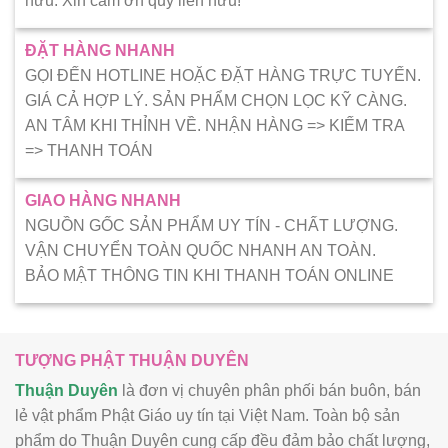
hữu. Xin cảm ơn quý liên hữu!
ĐẶT HÀNG NHANH
GỌI ĐẾN HOTLINE HOẶC ĐẶT HÀNG TRỰC TUYẾN.
GIÁ CẢ HỢP LÝ. SẢN PHẨM CHỌN LỌC KỸ CÀNG.
AN TÂM KHI THỈNH VỀ. NHẬN HÀNG => KIẾM TRA
=> THANH TOÁN
GIAO HÀNG NHANH
NGUỒN GỐC SẢN PHẨM UY TÍN - CHẤT LƯỢNG.
VẬN CHUYỂN TOÀN QUỐC NHANH AN TOÀN.
BẢO MẬT THÔNG TIN KHI THANH TOÁN ONLINE
TƯỢNG PHẬT THUẬN DUYÊN
Thuận Duyên
là đơn vị chuyên phân phối bán buôn, bán
lẻ vật phẩm Phật Giáo uy tín tại Việt Nam. Toàn bộ sản
phẩm do Thuận Duyên cung cấp đều đảm bảo chất lượng,