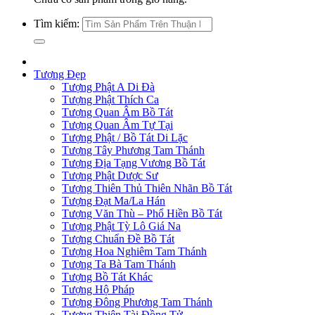
Tìm kiếm:
Tượng Đẹp
Tượng Phật A Di Đà
Tượng Phật Thích Ca
Tượng Quan Âm Bồ Tát
Tượng Quan Âm Tự Tại
Tượng Phật / Bồ Tát Di Lặc
Tượng Tây Phương Tam Thánh
Tượng Địa Tạng Vương Bồ Tát
Tượng Phật Dược Sư
Tượng Thiên Thủ Thiên Nhãn Bồ Tát
Tượng Đạt Ma/La Hán
Tượng Văn Thù – Phổ Hiền Bồ Tát
Tượng Phật Tỳ Lô Giá Na
Tượng Chuẩn Đề Bồ Tát
Tượng Hoa Nghiêm Tam Thánh
Tượng Ta Bà Tam Thánh
Tượng Bồ Tát Khác
Tượng Hộ Pháp
Tượng Đông Phương Tam Thánh
Tượng Thiện Tài Đồng Tử