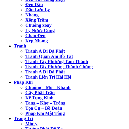
Đèn Dầu
Dầu Lưu Ly
Nhang
Xông Trầm
Chuông xoay
Ly Nước Cúng
Chân Đèn
Kẹp Nhang
Tranh
Tranh A Di Đà Phật
Tranh Quan Âm Bồ Tát
Tranh Tây Phương Tam Thánh
Tranh Tây Phương Thánh Chúng
Tranh A Di Đà Phật
Tranh Liên Trì Hải Hội
Pháp Khí
Chuông – Mõ – Khánh
Cây Phất Trần
Kệ Tụng Kinh
Tang – Khơ – Trống
Tọa Cụ – Bồ Đoàn
Pháp Khí Mật Tông
Trang Trí
Móc y
Tượng Phật Để Xe