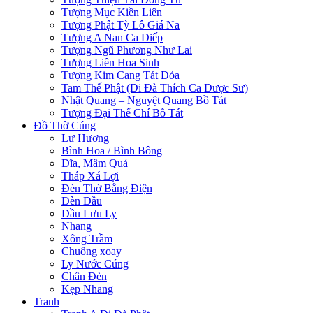
Tượng Mục Kiền Liên
Tượng Phật Tỳ Lô Giá Na
Tượng A Nan Ca Diếp
Tượng Ngũ Phương Như Lai
Tượng Liên Hoa Sinh
Tượng Kim Cang Tát Đỏa
Tam Thế Phật (Di Đà Thích Ca Dược Sư)
Nhật Quang – Nguyệt Quang Bồ Tát
Tượng Đại Thế Chí Bồ Tát
Đồ Thờ Cúng
Lư Hương
Bình Hoa / Bình Bông
Dĩa, Mâm Quả
Tháp Xá Lợi
Đèn Thờ Bằng Điện
Đèn Dầu
Dầu Lưu Ly
Nhang
Xông Trầm
Chuông xoay
Ly Nước Cúng
Chân Đèn
Kẹp Nhang
Tranh