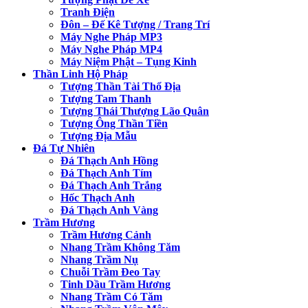
Tranh Điện
Đôn – Đế Kê Tượng / Trang Trí
Máy Nghe Pháp MP3
Máy Nghe Pháp MP4
Máy Niệm Phật – Tụng Kinh
Thần Linh Hộ Pháp
Tượng Thần Tài Thổ Địa
Tượng Tam Thanh
Tượng Thái Thượng Lão Quân
Tượng Ông Thần Tiền
Tượng Địa Mẫu
Đá Tự Nhiên
Đá Thạch Anh Hồng
Đá Thạch Anh Tím
Đá Thạch Anh Trắng
Hốc Thạch Anh
Đá Thạch Anh Vàng
Trầm Hương
Trầm Hương Cảnh
Nhang Trầm Không Tăm
Nhang Trầm Nụ
Chuỗi Trầm Đeo Tay
Tinh Dầu Trầm Hương
Nhang Trầm Có Tăm