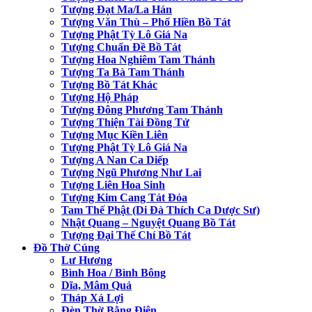
Tượng Đạt Ma/La Hán
Tượng Văn Thù – Phổ Hiền Bồ Tát
Tượng Phật Tỳ Lô Giá Na
Tượng Chuẩn Đề Bồ Tát
Tượng Hoa Nghiêm Tam Thánh
Tượng Ta Bà Tam Thánh
Tượng Bồ Tát Khác
Tượng Hộ Pháp
Tượng Đông Phương Tam Thánh
Tượng Thiện Tài Đồng Tử
Tượng Mục Kiền Liên
Tượng Phật Tỳ Lô Giá Na
Tượng A Nan Ca Diếp
Tượng Ngũ Phương Như Lai
Tượng Liên Hoa Sinh
Tượng Kim Cang Tát Đỏa
Tam Thế Phật (Di Đà Thích Ca Dược Sư)
Nhật Quang – Nguyệt Quang Bồ Tát
Tượng Đại Thế Chí Bồ Tát
Đồ Thờ Cúng
Lư Hương
Bình Hoa / Bình Bông
Dĩa, Mâm Quả
Tháp Xá Lợi
Đèn Thờ Bằng Điện