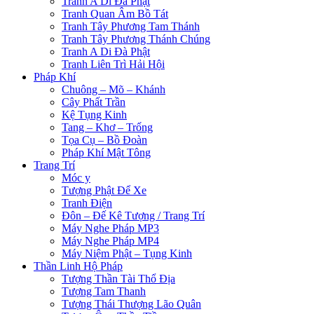
Tranh A Di Đà Phật
Tranh Quan Âm Bồ Tát
Tranh Tây Phương Tam Thánh
Tranh Tây Phương Thánh Chúng
Tranh A Di Đà Phật
Tranh Liên Trì Hải Hội
Pháp Khí
Chuông – Mõ – Khánh
Cây Phất Trần
Kệ Tụng Kinh
Tang – Khơ – Trống
Tọa Cụ – Bồ Đoàn
Pháp Khí Mật Tông
Trang Trí
Móc y
Tượng Phật Để Xe
Tranh Điện
Đôn – Đế Kê Tượng / Trang Trí
Máy Nghe Pháp MP3
Máy Nghe Pháp MP4
Máy Niệm Phật – Tụng Kinh
Thần Linh Hộ Pháp
Tượng Thần Tài Thổ Địa
Tượng Tam Thanh
Tượng Thái Thượng Lão Quân