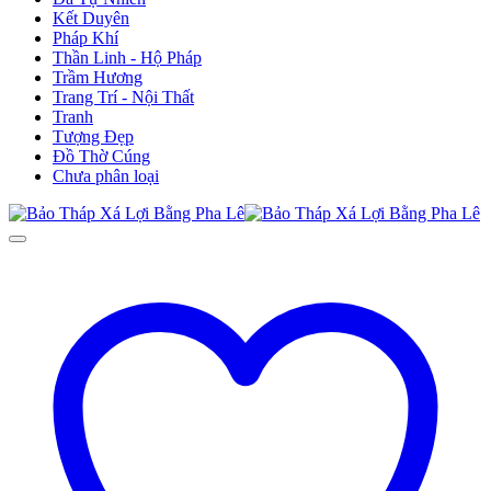
Kết Duyên
Pháp Khí
Thần Linh - Hộ Pháp
Trầm Hương
Trang Trí - Nội Thất
Tranh
Tượng Đẹp
Đồ Thờ Cúng
Chưa phân loại