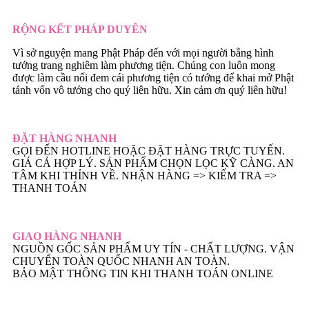
RỘNG KẾT PHÁP DUYÊN
Vì sở nguyện mang Phật Pháp đến với mọi người bằng hình
tướng trang nghiêm làm phương tiện. Chúng con luôn mong
được làm cầu nối đem cái phương tiện có tướng để khai mở Phật
tánh vốn vô tướng cho quý liên hữu. Xin cảm ơn quý liên hữu!
ĐẶT HÀNG NHANH
GỌI ĐẾN HOTLINE HOẶC ĐẶT HÀNG TRỰC TUYẾN.
GIÁ CẢ HỢP LÝ. SẢN PHẨM CHỌN LỌC KỸ CÀNG. AN
TÂM KHI THỈNH VỀ. NHẬN HÀNG => KIẾM TRA =>
THANH TOÁN
GIAO HÀNG NHANH
NGUỒN GỐC SẢN PHẨM UY TÍN - CHẤT LƯỢNG. VẬN
CHUYỂN TOÀN QUỐC NHANH AN TOÀN.
BẢO MẬT THÔNG TIN KHI THANH TOÁN ONLINE