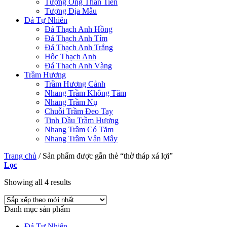
Tượng Ông Thần Tiền
Tượng Địa Mẫu
Đá Tự Nhiên
Đá Thạch Anh Hồng
Đá Thạch Anh Tím
Đá Thạch Anh Trắng
Hốc Thạch Anh
Đá Thạch Anh Vàng
Trầm Hương
Trầm Hương Cảnh
Nhang Trầm Không Tăm
Nhang Trầm Nụ
Chuỗi Trầm Đeo Tay
Tinh Dầu Trầm Hương
Nhang Trầm Có Tăm
Nhang Trầm Vân Mây
Trang chủ
/
Sản phẩm được gắn thẻ “thờ tháp xá lợi”
Lọc
Showing all 4 results
Danh mục sản phẩm
Đá Tự Nhiên