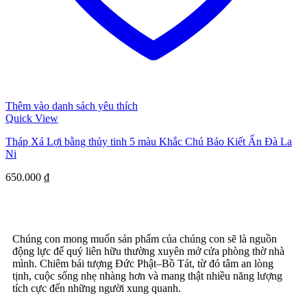
Thêm vào danh sách yêu thích
Quick View
Tháp Xá Lợi bằng thủy tinh 5 màu Khắc Chú Bảo Kiết Ấn Đà La
Ni
650.000
₫
Chúng con mong muốn sản phẩm của chúng con sẽ là nguồn
động lực để quý liên hữu thường xuyên mở cửa phòng thờ nhà
mình. Chiêm bái tượng Đức Phật–Bồ Tát, từ đó tâm an lòng
tịnh, cuộc sống nhẹ nhàng hơn và mang thật nhiều năng lượng
tích cực đến những người xung quanh.