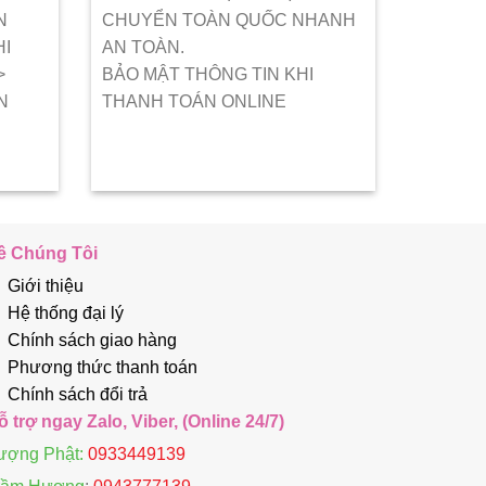
N
CHUYỂN TOÀN QUỐC NHANH
HI
AN TOÀN.
>
BẢO MẬT THÔNG TIN KHI
N
THANH TOÁN ONLINE
ề Chúng Tôi
Giới thiệu
Hệ thống đại lý
Chính sách giao hàng
Phương thức thanh toán
Chính sách đổi trả
ỗ trợ ngay Zalo, Viber, (Online 24/7)
ượng Phật:
0933449139