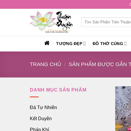
Skip
to
content
Tìm
kiếm:
TƯỢNG ĐẸP
ĐỒ THỜ CÚNG
TRANG CHỦ
/
SẢN PHẨM ĐƯỢC GẮN T
DANH MỤC SẢN PHẨM
Đá Tự Nhiên
Kết Duyên
Pháp Khí