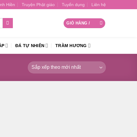
nh Hiền
Truyện Phật giáo
Tuyển dụng
Liên hệ
GIỎ HÀNG /
0
₫
ÁP
ĐÁ TỰ NHIÊN
TRẦM HƯƠNG