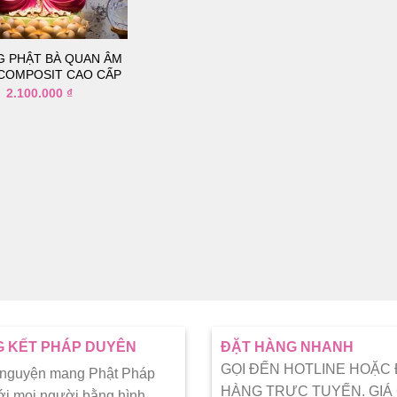
thích
 PHẬT BÀ QUAN ÂM
COMPOSIT CAO CẤP
2.100.000
₫
 KẾT PHÁP DUYÊN
ĐẶT HÀNG NHANH
GỌI ĐẾN HOTLINE HOẶC
 nguyện mang Phật Pháp
HÀNG TRỰC TUYẾN. GIÁ
ới mọi người bằng hình