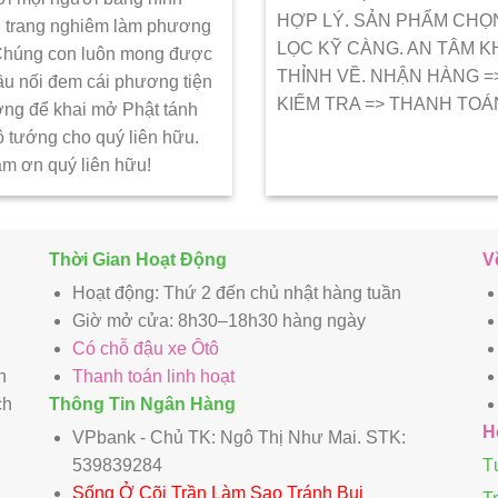
HỢP LÝ. SẢN PHẨM CHỌ
 trang nghiêm làm phương
LỌC KỸ CÀNG. AN TÂM K
 Chúng con luôn mong được
THỈNH VỀ. NHẬN HÀNG =
ầu nối đem cái phương tiện
KIẾM TRA => THANH TOÁ
ớng để khai mở Phật tánh
ô tướng cho quý liên hữu.
ảm ơn quý liên hữu!
Thời Gian Hoạt Động
V
Hoạt động: Thứ 2 đến chủ nhật hàng tuần
Giờ mở cửa: 8h30–18h30 hàng ngày
Có chỗ đậu xe Ôtô
n
Thanh toán linh hoạt
ch
Thông Tin Ngân Hàng
H
VPbank - Chủ TK: Ngô Thị Như Mai. STK:
539839284
T
Sống Ở Cõi Trần Làm Sao Tránh Bụi