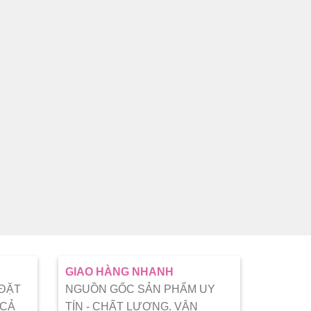
GIAO HÀNG NHANH
 ĐẶT
NGUỒN GỐC SẢN PHẨM UY
 CẢ
TÍN - CHẤT LƯỢNG. VẬN