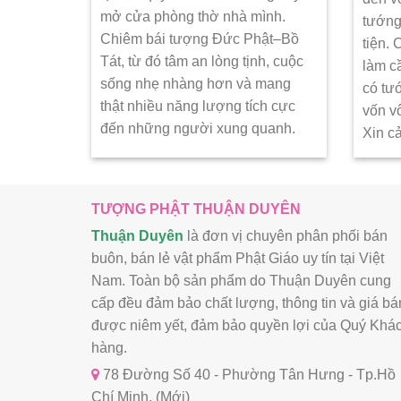
mở cửa phòng thờ nhà mình.
tướng
Chiêm bái tượng Đức Phật–Bồ
tiện.
Tát, từ đó tâm an lòng tịnh, cuộc
làm c
sống nhẹ nhàng hơn và mang
có tư
thật nhiều năng lượng tích cực
vốn v
đến những người xung quanh.
Xin c
TƯỢNG PHẬT THUẬN DUYÊN
Thuận Duyên
là đơn vị chuyên phân phối bán
buôn, bán lẻ vật phẩm Phật Giáo uy tín tại Việt
Nam. Toàn bộ sản phẩm do Thuận Duyên cung
cấp đều đảm bảo chất lượng, thông tin và giá bá
được niêm yết, đảm bảo quyền lợi của Quý Khá
hàng.
78 Đường Số 40 - Phường Tân Hưng - Tp.Hồ
Chí Minh. (Mới)