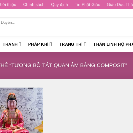
Giới thiệu
Chính sách
Quy định
Tin Phật Giáo
Giáo Dục Thá
TRANH
PHÁP KHÍ
TRANG TRÍ
THẦN LINH HỘ PH
HẺ “TƯỢNG BỒ TÁT QUAN ÂM BẰNG COMPOSIT”
Thêm
vào
danh
sách
yêu