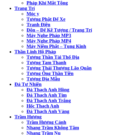
Pháp Khí Mật Tông
Trang Trí
Móc y
Tượng Phật Để Xe
Tranh Điện
Đôn – Đế Kê Tượng / Trang Trí
Máy Nghe Pháp MP3
Máy Nghe Pháp MP4
Máy Niệm Phật – Tụng Kinh
Thần Linh Hộ Pháp
Tượng Thần Tài Thổ Địa
Tượng Tam Thanh
Tượng Thái Thượng Lão Quân
Tượng Ông Thần Tiền
Tượng Địa Mẫu
Đá Tự Nhiên
Đá Thạch Anh Hồng
Đá Thạch Anh Tím
Đá Thạch Anh Trắng
Hốc Thạch Anh
Đá Thạch Anh Vàng
Trầm Hương
Trầm Hương Cảnh
Nhang Trầm Không Tăm
Nhang Trầm Nụ