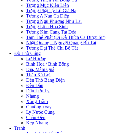
Tượng Mục Kiền Liên
Tượng Phật Tỳ Lô Giá Na
Tượng A Nan Ca Diếp
Tượng Ngũ Phương Như Lai
Tượng Liên Hoa Sinh
Tượng Kim Cang Tát Đỏa
Tam Thế Phật (Di Đà Thích Ca Dược Sư)
Nhật Quang – Nguyệt Quang Bồ Tát
Tượng Đại Thế Chí Bồ Tát
Đồ Thờ Cúng
Lư Hương
Bình Hoa / Bình Bông
Dĩa, Mâm Quả
Tháp Xá Lợi
Đèn Thờ Bằng Điện
Đèn Dầu
Dầu Lưu Ly
Nhang
Xông Trầm
Chuông xoay
Ly Nước Cúng
Chân Đèn
Kẹp Nhang
Tranh