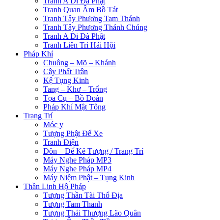
Tranh A Di Đà Phật
Tranh Quan Âm Bồ Tát
Tranh Tây Phương Tam Thánh
Tranh Tây Phương Thánh Chúng
Tranh A Di Đà Phật
Tranh Liên Trì Hải Hội
Pháp Khí
Chuông – Mõ – Khánh
Cây Phất Trần
Kệ Tụng Kinh
Tang – Khơ – Trống
Tọa Cụ – Bồ Đoàn
Pháp Khí Mật Tông
Trang Trí
Móc y
Tượng Phật Để Xe
Tranh Điện
Đôn – Đế Kê Tượng / Trang Trí
Máy Nghe Pháp MP3
Máy Nghe Pháp MP4
Máy Niệm Phật – Tụng Kinh
Thần Linh Hộ Pháp
Tượng Thần Tài Thổ Địa
Tượng Tam Thanh
Tượng Thái Thượng Lão Quân