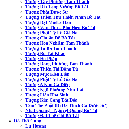
Tượng Tây Phương Tam Thánh
Tượng Địa Tạng Vương Bồ Tát
Tượng Phật Dược Sư
Tượng Thiên Thủ Thiên Nhãn Bồ Tát
Tượng Đạt Ma/La Hán
Tượng Văn Thù – Phổ Hiền Bồ Tát
Tượng Phật Tỳ Lô Giá Na
Tượng Chuẩn Đề Bồ Tát
Tượng Hoa Nghiêm Tam Thánh
Tượng Ta Bà Tam Thánh
Tượng Bồ Tát Khác
Tượng Hộ Pháp
Tượng Đông Phương Tam Thánh
Tượng Thiện Tài Đồng Tử
Tượng Mục Kiền Liên
Tượng Phật Tỳ Lô Giá Na
Tượng A Nan Ca Diếp
Tượng Ngũ Phương Như Lai
Tượng Liên Hoa Sinh
Tượng Kim Cang Tát Đỏa
Tam Thế Phật (Di Đà Thích Ca Dược Sư)
Nhật Quang – Nguyệt Quang Bồ Tát
Tượng Đại Thế Chí Bồ Tát
Đồ Thờ Cúng
Lư Hương