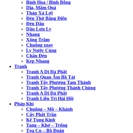
Bình Hoa / Bình Bông
Dĩa, Mâm Quả
Tháp Xá Lợi
Đèn Thờ Bằng Điện
Đèn Dầu
Dầu Lưu Ly
Nhang
Xông Trầm
Chuông xoay
Ly Nước Cúng
Chân Đèn
Kẹp Nhang
Tranh
Tranh A Di Đà Phật
Tranh Quan Âm Bồ Tát
Tranh Tây Phương Tam Thánh
Tranh Tây Phương Thánh Chúng
Tranh A Di Đà Phật
Tranh Liên Trì Hải Hội
Pháp Khí
Chuông – Mõ – Khánh
Cây Phất Trần
Kệ Tụng Kinh
Tang – Khơ – Trống
Tọa Cụ – Bồ Đoàn