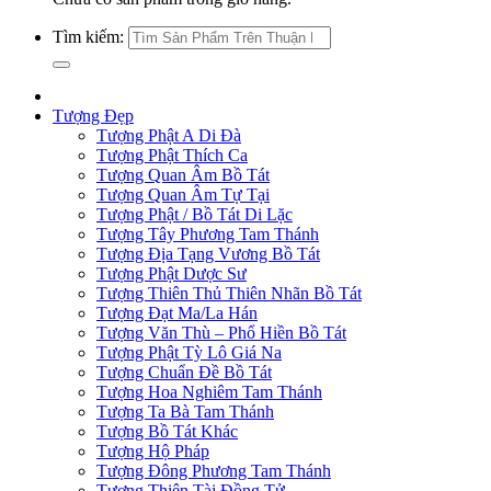
Tìm kiếm:
Tượng Đẹp
Tượng Phật A Di Đà
Tượng Phật Thích Ca
Tượng Quan Âm Bồ Tát
Tượng Quan Âm Tự Tại
Tượng Phật / Bồ Tát Di Lặc
Tượng Tây Phương Tam Thánh
Tượng Địa Tạng Vương Bồ Tát
Tượng Phật Dược Sư
Tượng Thiên Thủ Thiên Nhãn Bồ Tát
Tượng Đạt Ma/La Hán
Tượng Văn Thù – Phổ Hiền Bồ Tát
Tượng Phật Tỳ Lô Giá Na
Tượng Chuẩn Đề Bồ Tát
Tượng Hoa Nghiêm Tam Thánh
Tượng Ta Bà Tam Thánh
Tượng Bồ Tát Khác
Tượng Hộ Pháp
Tượng Đông Phương Tam Thánh
Tượng Thiện Tài Đồng Tử