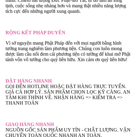
mình. Chiêm bái tượng Đức Phật–Bồ Tát, từ đó tâm an lòng
tịnh, cuộc sống nhẹ nhàng hơn và mang thật nhiều năng lượng
tích cực đến những người xung quanh.
RỘNG KẾT PHÁP DUYÊN
Vì sở nguyện mang Phật Pháp đến với mọi người bằng hình
tướng trang nghiêm làm phương tiện. Chúng con luôn mong
được làm cầu nối đem cái phương tiện có tướng để khai mở Phật
tánh vốn vô tướng cho quý liên hữu. Xin cảm ơn quý liên hữu!
ĐẶT HÀNG NHANH
GỌI ĐẾN HOTLINE HOẶC ĐẶT HÀNG TRỰC TUYẾN.
GIÁ CẢ HỢP LÝ. SẢN PHẨM CHỌN LỌC KỸ CÀNG. AN
TÂM KHI THỈNH VỀ. NHẬN HÀNG => KIẾM TRA =>
THANH TOÁN
GIAO HÀNG NHANH
NGUỒN GỐC SẢN PHẨM UY TÍN - CHẤT LƯỢNG. VẬN
CHUYỂN TOÀN QUỐC NHANH AN TOÀN.