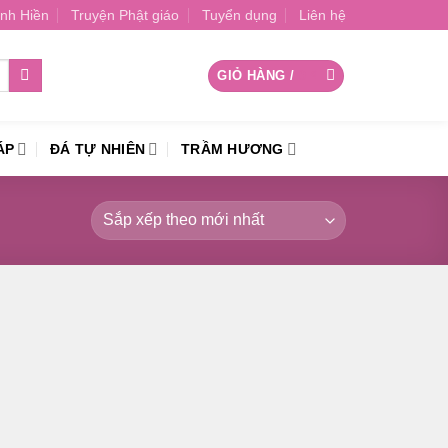
nh Hiền
Truyện Phật giáo
Tuyển dụng
Liên hệ
GIỎ HÀNG /
0
₫
ÁP
ĐÁ TỰ NHIÊN
TRẦM HƯƠNG