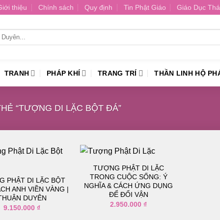
Giới thiệu
Chính sách
Quy định
Tin Phật Giáo
Giáo Dục Thá
TRANH
PHÁP KHÍ
TRANG TRÍ
THẦN LINH HỘ PH
Ẻ “TƯỢNG DI LẶC BỘT ĐÁ”
TƯỢNG PHẬT DI LẶC
TRONG CUỘC SỐNG: Ý
 PHẬT DI LẶC BỘT
NGHĨA & CÁCH ỨNG DỤNG
CH ANH VIỀN VÀNG |
Thêm
Thêm
ĐỂ ĐỔI VẬN
vào
vào
THUẬN DUYÊN
danh
danh
2.950.000
₫
9.150.000
₫
sách
sách
yêu
yêu