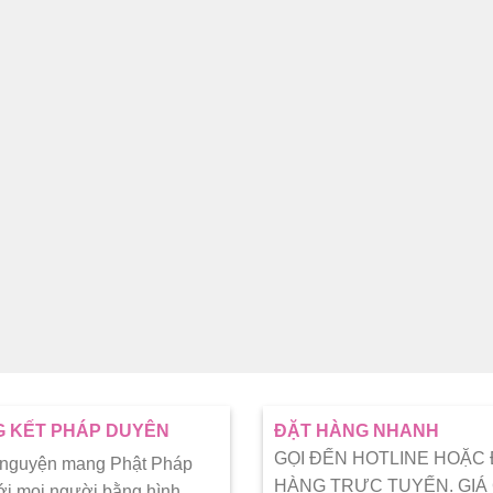
thích
thích
 KẾT PHÁP DUYÊN
ĐẶT HÀNG NHANH
GỌI ĐẾN HOTLINE HOẶC
 nguyện mang Phật Pháp
HÀNG TRỰC TUYẾN. GIÁ
ới mọi người bằng hình