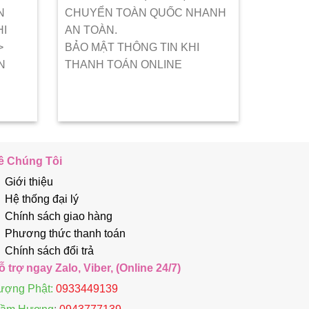
N
CHUYỂN TOÀN QUỐC NHANH
HI
AN TOÀN.
>
BẢO MẬT THÔNG TIN KHI
N
THANH TOÁN ONLINE
ề Chúng Tôi
Giới thiệu
Hệ thống đại lý
Chính sách giao hàng
Phương thức thanh toán
Chính sách đổi trả
ỗ trợ ngay Zalo, Viber, (Online 24/7)
ượng Phật:
0933449139