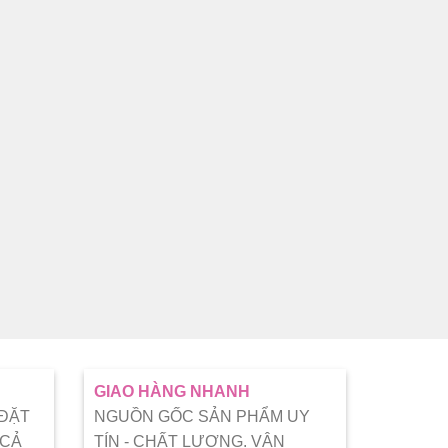
GIAO HÀNG NHANH
 ĐẶT
NGUỒN GỐC SẢN PHẨM UY
 CẢ
TÍN - CHẤT LƯỢNG. VẬN