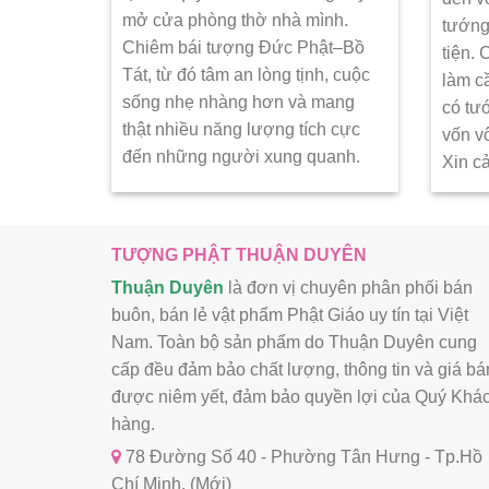
mở cửa phòng thờ nhà mình.
tướng
Chiêm bái tượng Đức Phật–Bồ
tiện.
Tát, từ đó tâm an lòng tịnh, cuộc
làm c
sống nhẹ nhàng hơn và mang
có tư
thật nhiều năng lượng tích cực
vốn v
đến những người xung quanh.
Xin c
TƯỢNG PHẬT THUẬN DUYÊN
Thuận Duyên
là đơn vị chuyên phân phối bán
buôn, bán lẻ vật phẩm Phật Giáo uy tín tại Việt
Nam. Toàn bộ sản phẩm do Thuận Duyên cung
cấp đều đảm bảo chất lượng, thông tin và giá bá
được niêm yết, đảm bảo quyền lợi của Quý Khá
hàng.
78 Đường Số 40 - Phường Tân Hưng - Tp.Hồ
Chí Minh. (Mới)