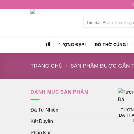
Skip
to
content
Tìm
kiếm:
TƯỢNG ĐẸP
ĐỒ THỜ CÚNG
TRANG CHỦ
/
SẢN PHẨM ĐƯỢC GẮN TH
DANH MỤC SẢN PHẨM
TƯỢNG
Đá Tự Nhiên
ĐÁ THẠ
Kết Duyên
Pháp Khí