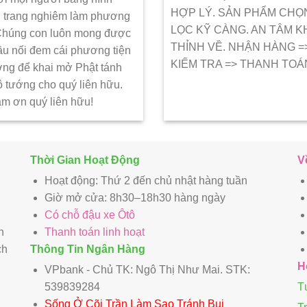
HỢP LÝ. SẢN PHẨM CHỌ
 trang nghiêm làm phương
LỌC KỸ CÀNG. AN TÂM K
 Chúng con luôn mong được
THỈNH VỀ. NHẬN HÀNG =
ầu nối đem cái phương tiện
KIẾM TRA => THANH TOÁ
ớng để khai mở Phật tánh
ô tướng cho quý liên hữu.
ảm ơn quý liên hữu!
Thời Gian Hoạt Động
V
Hoạt động: Thứ 2 đến chủ nhật hàng tuần
Giờ mở cửa: 8h30–18h30 hàng ngày
Có chỗ đậu xe Ôtô
n
Thanh toán linh hoạt
ch
Thông Tin Ngân Hàng
H
VPbank - Chủ TK: Ngô Thị Như Mai. STK:
539839284
T
Sống Ở Cõi Trần Làm Sao Tránh Bụi