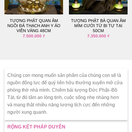
thích
thích
TƯỢNG PHẬT QUAN ÂM
TƯỢNG PHẬT BÀ QUAN ÂM
NGỒI ĐÁ THẠCH ANH Y ÁO
MỈM CƯỜI TỪ BI TỰ TẠI
VIỀN VÀNG 48CM
50CM
7.500.000
₫
7.350.000
₫
Chúng con mong muốn sản phẩm của chúng con sẽ là
nguồn động lực để quý liên hữu thường xuyên mở cửa
phòng thờ nhà mình. Chiêm bái tượng Đức Phật–Bồ
Tát, từ đó tâm an lòng tịnh, cuộc sống nhẹ nhàng hơn
và mang thật nhiều năng lượng tích cực đến những
người xung quanh.
RỘNG KẾT PHÁP DUYÊN