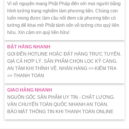
Vì sở nguyện mang Phật Pháp đến với mọi người bằng
hình tướng trang nghiêm làm phương tiện. Chúng con
luôn mong được làm cầu nối đem cái phương tiện có
tướng để khai mở Phật tánh vốn vô tướng cho quý liên
hữu. Xin cảm ơn quý liên hữu!
ĐẶT HÀNG NHANH
GỌI ĐẾN HOTLINE HOẶC ĐẶT HÀNG TRỰC TUYẾN.
GIÁ CẢ HỢP LÝ. SẢN PHẨM CHỌN LỌC KỸ CÀNG.
AN TÂM KHI THỈNH VỀ. NHẬN HÀNG => KIẾM TRA
=> THANH TOÁN
GIAO HÀNG NHANH
NGUỒN GỐC SẢN PHẨM UY TÍN - CHẤT LƯỢNG.
VẬN CHUYỂN TOÀN QUỐC NHANH AN TOÀN.
BẢO MẬT THÔNG TIN KHI THANH TOÁN ONLINE