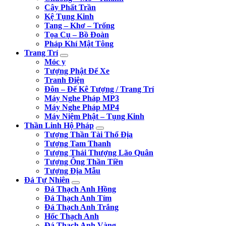
Cây Phất Trần
Kệ Tụng Kinh
Tang – Khơ – Trống
Tọa Cụ – Bồ Đoàn
Pháp Khí Mật Tông
Trang Trí
Móc y
Tượng Phật Để Xe
Tranh Điện
Đôn – Đế Kê Tượng / Trang Trí
Máy Nghe Pháp MP3
Máy Nghe Pháp MP4
Máy Niệm Phật – Tụng Kinh
Thần Linh Hộ Pháp
Tượng Thần Tài Thổ Địa
Tượng Tam Thanh
Tượng Thái Thượng Lão Quân
Tượng Ông Thần Tiền
Tượng Địa Mẫu
Đá Tự Nhiên
Đá Thạch Anh Hồng
Đá Thạch Anh Tím
Đá Thạch Anh Trắng
Hốc Thạch Anh
Đá Thạch Anh Vàng