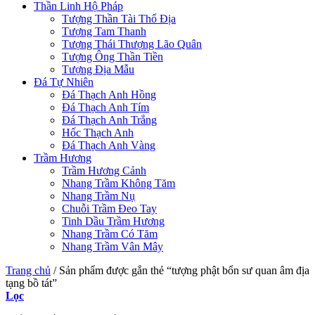
Thần Linh Hộ Pháp
Tượng Thần Tài Thổ Địa
Tượng Tam Thanh
Tượng Thái Thượng Lão Quân
Tượng Ông Thần Tiền
Tượng Địa Mẫu
Đá Tự Nhiên
Đá Thạch Anh Hồng
Đá Thạch Anh Tím
Đá Thạch Anh Trắng
Hốc Thạch Anh
Đá Thạch Anh Vàng
Trầm Hương
Trầm Hương Cảnh
Nhang Trầm Không Tăm
Nhang Trầm Nụ
Chuỗi Trầm Đeo Tay
Tinh Dầu Trầm Hương
Nhang Trầm Có Tăm
Nhang Trầm Vân Mây
Trang chủ
/
Sản phẩm được gắn thẻ “tượng phật bổn sư quan âm địa
tạng bồ tát”
Lọc