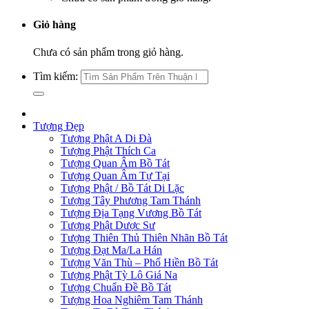
Giỏ hàng
Chưa có sản phẩm trong giỏ hàng.
Tìm kiếm:
Tượng Đẹp
Tượng Phật A Di Đà
Tượng Phật Thích Ca
Tượng Quan Âm Bồ Tát
Tượng Quan Âm Tự Tại
Tượng Phật / Bồ Tát Di Lặc
Tượng Tây Phương Tam Thánh
Tượng Địa Tạng Vương Bồ Tát
Tượng Phật Dược Sư
Tượng Thiên Thủ Thiên Nhãn Bồ Tát
Tượng Đạt Ma/La Hán
Tượng Văn Thù – Phổ Hiền Bồ Tát
Tượng Phật Tỳ Lô Giá Na
Tượng Chuẩn Đề Bồ Tát
Tượng Hoa Nghiêm Tam Thánh