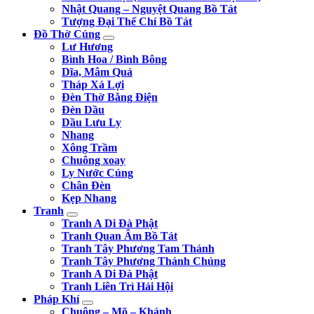
Nhật Quang – Nguyệt Quang Bồ Tát
Tượng Đại Thế Chí Bồ Tát
Đồ Thờ Cúng
Lư Hương
Bình Hoa / Bình Bông
Dĩa, Mâm Quả
Tháp Xá Lợi
Đèn Thờ Bằng Điện
Đèn Dầu
Dầu Lưu Ly
Nhang
Xông Trầm
Chuông xoay
Ly Nước Cúng
Chân Đèn
Kẹp Nhang
Tranh
Tranh A Di Đà Phật
Tranh Quan Âm Bồ Tát
Tranh Tây Phương Tam Thánh
Tranh Tây Phương Thánh Chúng
Tranh A Di Đà Phật
Tranh Liên Trì Hải Hội
Pháp Khí
Chuông – Mõ – Khánh