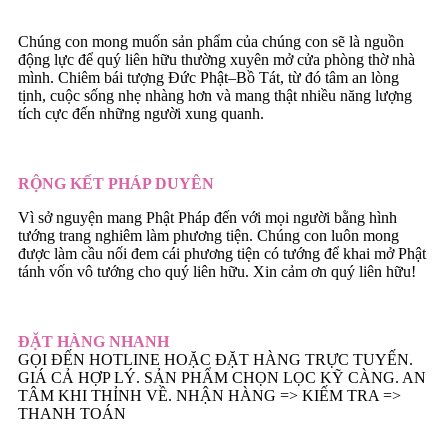
Chúng con mong muốn sản phẩm của chúng con sẽ là nguồn
động lực để quý liên hữu thường xuyên mở cửa phòng thờ nhà
mình. Chiêm bái tượng Đức Phật–Bồ Tát, từ đó tâm an lòng
tịnh, cuộc sống nhẹ nhàng hơn và mang thật nhiều năng lượng
tích cực đến những người xung quanh.
RỘNG KẾT PHÁP DUYÊN
Vì sở nguyện mang Phật Pháp đến với mọi người bằng hình
tướng trang nghiêm làm phương tiện. Chúng con luôn mong
được làm cầu nối đem cái phương tiện có tướng để khai mở Phật
tánh vốn vô tướng cho quý liên hữu. Xin cảm ơn quý liên hữu!
ĐẶT HÀNG NHANH
GỌI ĐẾN HOTLINE HOẶC ĐẶT HÀNG TRỰC TUYẾN.
GIÁ CẢ HỢP LÝ. SẢN PHẨM CHỌN LỌC KỸ CÀNG. AN
TÂM KHI THỈNH VỀ. NHẬN HÀNG => KIẾM TRA =>
THANH TOÁN