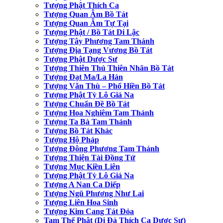
Tượng Phật Thích Ca
Tượng Quan Âm Bồ Tát
Tượng Quan Âm Tự Tại
Tượng Phật / Bồ Tát Di Lặc
Tượng Tây Phương Tam Thánh
Tượng Địa Tạng Vương Bồ Tát
Tượng Phật Dược Sư
Tượng Thiên Thủ Thiên Nhãn Bồ Tát
Tượng Đạt Ma/La Hán
Tượng Văn Thù – Phổ Hiền Bồ Tát
Tượng Phật Tỳ Lô Giá Na
Tượng Chuẩn Đề Bồ Tát
Tượng Hoa Nghiêm Tam Thánh
Tượng Ta Bà Tam Thánh
Tượng Bồ Tát Khác
Tượng Hộ Pháp
Tượng Đông Phương Tam Thánh
Tượng Thiện Tài Đồng Tử
Tượng Mục Kiền Liên
Tượng Phật Tỳ Lô Giá Na
Tượng A Nan Ca Diếp
Tượng Ngũ Phương Như Lai
Tượng Liên Hoa Sinh
Tượng Kim Cang Tát Đỏa
Tam Thế Phật (Di Đà Thích Ca Dược Sư)