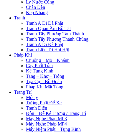
Ly Nước Cúng
Chân Đèn
Kẹp Nhang
Tranh
Tranh A Di Đà Phật
Tranh Quan Âm Bồ Tát
Tranh Tây Phương Tam Thánh
Tranh Tây Phương Thánh Chúng
Tranh A Di Đà Phật
Tranh Liên Trì Hải Hội
Pháp Khí
Chuông – Mõ – Khánh
Cây Phất Trần
Kệ Tụng Kinh
Tang – Khơ – Trống
Tọa Cụ – Bồ Đoàn
Pháp Khí Mật Tông
Trang Trí
Móc y
Tượng Phật Để Xe
Tranh Điện
Đôn – Đế Kê Tượng / Trang Trí
Máy Nghe Pháp MP3
Máy Nghe Pháp MP4
Máy Niệm Phật – Tụng Kinh