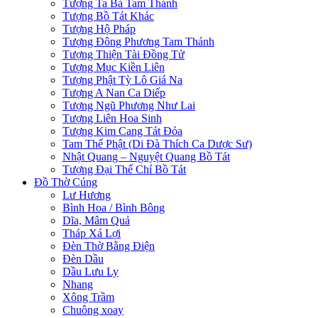
Tượng Ta Bà Tam Thánh
Tượng Bồ Tát Khác
Tượng Hộ Pháp
Tượng Đông Phương Tam Thánh
Tượng Thiện Tài Đồng Tử
Tượng Mục Kiền Liên
Tượng Phật Tỳ Lô Giá Na
Tượng A Nan Ca Diếp
Tượng Ngũ Phương Như Lai
Tượng Liên Hoa Sinh
Tượng Kim Cang Tát Đỏa
Tam Thế Phật (Di Đà Thích Ca Dược Sư)
Nhật Quang – Nguyệt Quang Bồ Tát
Tượng Đại Thế Chí Bồ Tát
Đồ Thờ Cúng
Lư Hương
Bình Hoa / Bình Bông
Dĩa, Mâm Quả
Tháp Xá Lợi
Đèn Thờ Bằng Điện
Đèn Dầu
Dầu Lưu Ly
Nhang
Xông Trầm
Chuông xoay