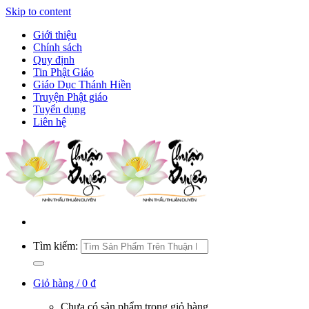
Skip to content
Giới thiệu
Chính sách
Quy định
Tin Phật Giáo
Giáo Dục Thánh Hiền
Truyện Phật giáo
Tuyển dụng
Liên hệ
Tìm kiếm:
Giỏ hàng /
0
₫
Chưa có sản phẩm trong giỏ hàng.