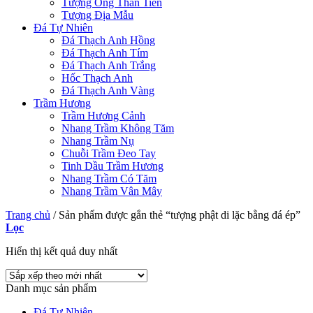
Tượng Ông Thần Tiền
Tượng Địa Mẫu
Đá Tự Nhiên
Đá Thạch Anh Hồng
Đá Thạch Anh Tím
Đá Thạch Anh Trắng
Hốc Thạch Anh
Đá Thạch Anh Vàng
Trầm Hương
Trầm Hương Cảnh
Nhang Trầm Không Tăm
Nhang Trầm Nụ
Chuỗi Trầm Đeo Tay
Tinh Dầu Trầm Hương
Nhang Trầm Có Tăm
Nhang Trầm Vân Mây
Trang chủ
/
Sản phẩm được gắn thẻ “tượng phật di lặc bằng đá ép”
Lọc
Hiển thị kết quả duy nhất
Danh mục sản phẩm
Đá Tự Nhiên