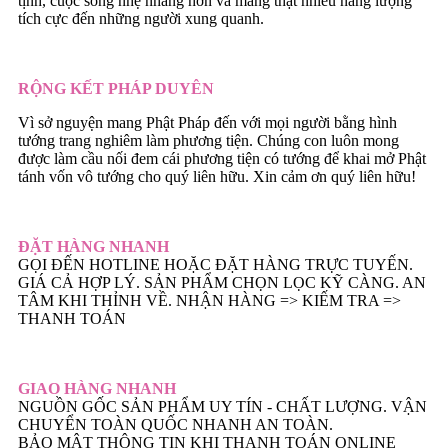
tịnh, cuộc sống nhẹ nhàng hơn và mang thật nhiều năng lượng
tích cực đến những người xung quanh.
RỘNG KẾT PHÁP DUYÊN
Vì sở nguyện mang Phật Pháp đến với mọi người bằng hình
tướng trang nghiêm làm phương tiện. Chúng con luôn mong
được làm cầu nối đem cái phương tiện có tướng để khai mở Phật
tánh vốn vô tướng cho quý liên hữu. Xin cảm ơn quý liên hữu!
ĐẶT HÀNG NHANH
GỌI ĐẾN HOTLINE HOẶC ĐẶT HÀNG TRỰC TUYẾN.
GIÁ CẢ HỢP LÝ. SẢN PHẨM CHỌN LỌC KỸ CÀNG. AN
TÂM KHI THỈNH VỀ. NHẬN HÀNG => KIẾM TRA =>
THANH TOÁN
GIAO HÀNG NHANH
NGUỒN GỐC SẢN PHẨM UY TÍN - CHẤT LƯỢNG. VẬN
CHUYỂN TOÀN QUỐC NHANH AN TOÀN.
BẢO MẬT THÔNG TIN KHI THANH TOÁN ONLINE