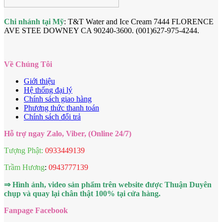
Chi nhánh tại Mỹ
: T&T Water and Ice Cream 7444 FLORENCE
AVE STEE DOWNEY CA 90240-3600. (001)627-975-4244.
Về Chúng Tôi
Giới thiệu
Hệ thống đại lý
Chính sách giao hàng
Phương thức thanh toán
Chính sách đổi trả
Hỗ trợ ngay Zalo, Viber, (Online 24/7)
Tượng Phật:
0933449139
Trầm Hương
:
0943777139
⇒ Hình ảnh, video sản phẩm trên website được Thuận Duyên
chụp và quay lại chân thật 100% tại cửa hàng.
Fanpage Facebook