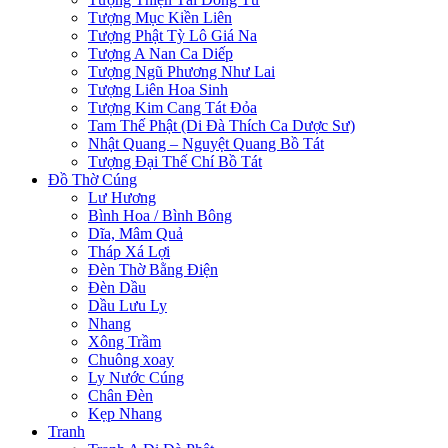
Tượng Mục Kiền Liên
Tượng Phật Tỳ Lô Giá Na
Tượng A Nan Ca Diếp
Tượng Ngũ Phương Như Lai
Tượng Liên Hoa Sinh
Tượng Kim Cang Tát Đỏa
Tam Thế Phật (Di Đà Thích Ca Dược Sư)
Nhật Quang – Nguyệt Quang Bồ Tát
Tượng Đại Thế Chí Bồ Tát
Đồ Thờ Cúng
Lư Hương
Bình Hoa / Bình Bông
Dĩa, Mâm Quả
Tháp Xá Lợi
Đèn Thờ Bằng Điện
Đèn Dầu
Dầu Lưu Ly
Nhang
Xông Trầm
Chuông xoay
Ly Nước Cúng
Chân Đèn
Kẹp Nhang
Tranh