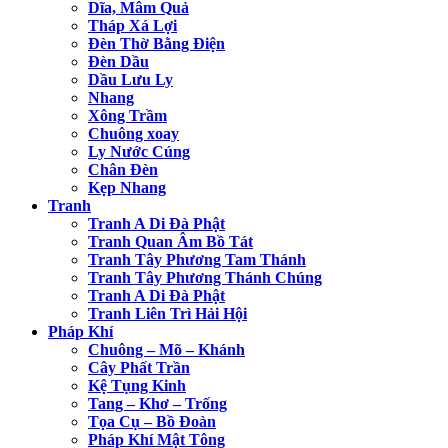
Dĩa, Mâm Quả
Tháp Xá Lợi
Đèn Thờ Bằng Điện
Đèn Dầu
Dầu Lưu Ly
Nhang
Xông Trầm
Chuông xoay
Ly Nước Cúng
Chân Đèn
Kẹp Nhang
Tranh
Tranh A Di Đà Phật
Tranh Quan Âm Bồ Tát
Tranh Tây Phương Tam Thánh
Tranh Tây Phương Thánh Chúng
Tranh A Di Đà Phật
Tranh Liên Trì Hải Hội
Pháp Khí
Chuông – Mõ – Khánh
Cây Phất Trần
Kệ Tụng Kinh
Tang – Khơ – Trống
Tọa Cụ – Bồ Đoàn
Pháp Khí Mật Tông