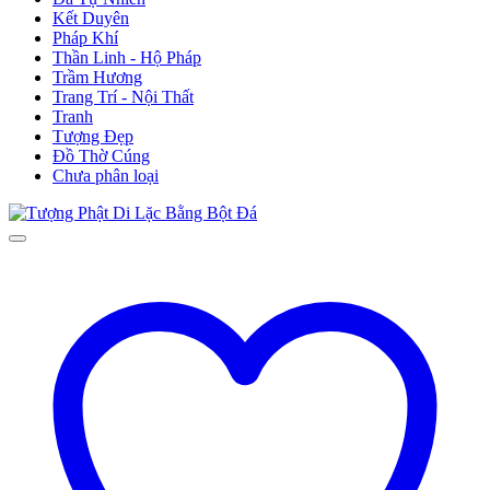
Kết Duyên
Pháp Khí
Thần Linh - Hộ Pháp
Trầm Hương
Trang Trí - Nội Thất
Tranh
Tượng Đẹp
Đồ Thờ Cúng
Chưa phân loại