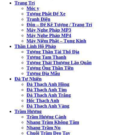
Trang Trí
Móc y
Tượng Phật Để Xe
Tranh Điện
Đôn – Đế Kê Tượng / Trang Trí
Máy Nghe Pháp MP3
Máy Nghe Pháp MP4
Máy Niệm Phật – Tụng Kinh
Thần Linh Hộ Pháp
Tượng Thần Tài Thổ Địa
Tượng Tam Thanh
Tượng Thái Thượng Lão Quân
Tượng Ông Thần Tiền
Tượng Địa Mẫu
Đá Tự Nhiên
Đá Thạch Anh Hồng
Đá Thạch Anh Tím
Đá Thạch Anh Trắng
Hốc Thạch Anh
Đá Thạch Anh Vàng
Trầm Hương
Trầm Hương Cảnh
Nhang Trầm Không Tăm
Nhang Trầm Nụ
Chuỗi Trầm Đeo Tay