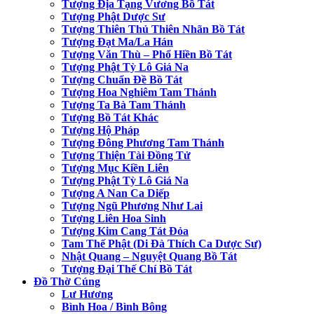
Tượng Địa Tạng Vương Bồ Tát
Tượng Phật Dược Sư
Tượng Thiên Thủ Thiên Nhãn Bồ Tát
Tượng Đạt Ma/La Hán
Tượng Văn Thù – Phổ Hiền Bồ Tát
Tượng Phật Tỳ Lô Giá Na
Tượng Chuẩn Đề Bồ Tát
Tượng Hoa Nghiêm Tam Thánh
Tượng Ta Bà Tam Thánh
Tượng Bồ Tát Khác
Tượng Hộ Pháp
Tượng Đông Phương Tam Thánh
Tượng Thiện Tài Đồng Tử
Tượng Mục Kiền Liên
Tượng Phật Tỳ Lô Giá Na
Tượng A Nan Ca Diếp
Tượng Ngũ Phương Như Lai
Tượng Liên Hoa Sinh
Tượng Kim Cang Tát Đỏa
Tam Thế Phật (Di Đà Thích Ca Dược Sư)
Nhật Quang – Nguyệt Quang Bồ Tát
Tượng Đại Thế Chí Bồ Tát
Đồ Thờ Cúng
Lư Hương
Bình Hoa / Bình Bông