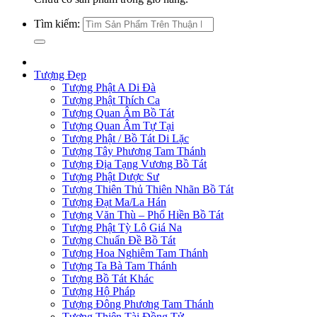
Tìm kiếm:
Tượng Đẹp
Tượng Phật A Di Đà
Tượng Phật Thích Ca
Tượng Quan Âm Bồ Tát
Tượng Quan Âm Tự Tại
Tượng Phật / Bồ Tát Di Lặc
Tượng Tây Phương Tam Thánh
Tượng Địa Tạng Vương Bồ Tát
Tượng Phật Dược Sư
Tượng Thiên Thủ Thiên Nhãn Bồ Tát
Tượng Đạt Ma/La Hán
Tượng Văn Thù – Phổ Hiền Bồ Tát
Tượng Phật Tỳ Lô Giá Na
Tượng Chuẩn Đề Bồ Tát
Tượng Hoa Nghiêm Tam Thánh
Tượng Ta Bà Tam Thánh
Tượng Bồ Tát Khác
Tượng Hộ Pháp
Tượng Đông Phương Tam Thánh
Tượng Thiện Tài Đồng Tử