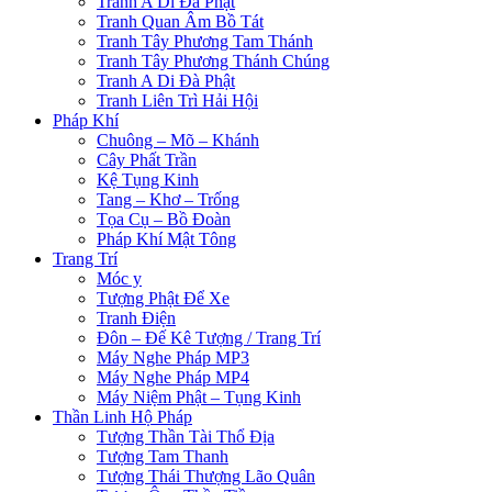
Tranh A Di Đà Phật
Tranh Quan Âm Bồ Tát
Tranh Tây Phương Tam Thánh
Tranh Tây Phương Thánh Chúng
Tranh A Di Đà Phật
Tranh Liên Trì Hải Hội
Pháp Khí
Chuông – Mõ – Khánh
Cây Phất Trần
Kệ Tụng Kinh
Tang – Khơ – Trống
Tọa Cụ – Bồ Đoàn
Pháp Khí Mật Tông
Trang Trí
Móc y
Tượng Phật Để Xe
Tranh Điện
Đôn – Đế Kê Tượng / Trang Trí
Máy Nghe Pháp MP3
Máy Nghe Pháp MP4
Máy Niệm Phật – Tụng Kinh
Thần Linh Hộ Pháp
Tượng Thần Tài Thổ Địa
Tượng Tam Thanh
Tượng Thái Thượng Lão Quân