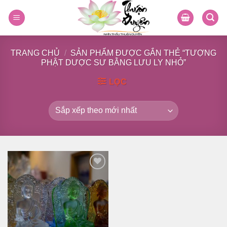
Skip
to
content
TRANG CHỦ
/
SẢN PHẨM ĐƯỢC GẮN THẺ “TƯỢNG
PHẬT DƯỢC SƯ BẰNG LƯU LY NHỎ”
LỌC
Thêm
vào
danh
sách
yêu