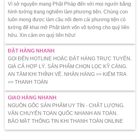
Vì sở nguyện mang Phật Pháp đến với mọi người bằng
hình tướng trang nghiêm làm phương tiện. Chúng con
luôn mong được làm cầu nối đem cái phương tiện có
tướng để khai mở Phật tánh vốn vô tướng cho quý liên
hữu. Xin cảm ơn quý liên hữu!
ĐẶT HÀNG NHANH
GỌI ĐẾN HOTLINE HOẶC ĐẶT HÀNG TRỰC TUYẾN.
GIÁ CẢ HỢP LÝ. SẢN PHẨM CHỌN LỌC KỸ CÀNG.
AN TÂM KHI THỈNH VỀ. NHẬN HÀNG => KIẾM TRA
=> THANH TOÁN
GIAO HÀNG NHANH
NGUỒN GỐC SẢN PHẨM UY TÍN - CHẤT LƯỢNG.
VẬN CHUYỂN TOÀN QUỐC NHANH AN TOÀN.
BẢO MẬT THÔNG TIN KHI THANH TOÁN ONLINE