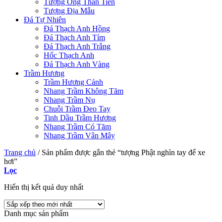
Tượng Ông Thần Tiền
Tượng Địa Mẫu
Đá Tự Nhiên
Đá Thạch Anh Hồng
Đá Thạch Anh Tím
Đá Thạch Anh Trắng
Hốc Thạch Anh
Đá Thạch Anh Vàng
Trầm Hương
Trầm Hương Cảnh
Nhang Trầm Không Tăm
Nhang Trầm Nụ
Chuỗi Trầm Đeo Tay
Tinh Dầu Trầm Hương
Nhang Trầm Có Tăm
Nhang Trầm Vân Mây
Trang chủ
/
Sản phẩm được gắn thẻ “tượng Phật nghìn tay để xe
hơi”
Lọc
Hiển thị kết quả duy nhất
Danh mục sản phẩm