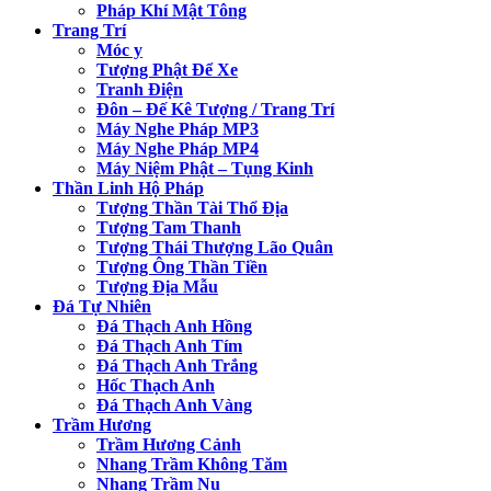
Pháp Khí Mật Tông
Trang Trí
Móc y
Tượng Phật Để Xe
Tranh Điện
Đôn – Đế Kê Tượng / Trang Trí
Máy Nghe Pháp MP3
Máy Nghe Pháp MP4
Máy Niệm Phật – Tụng Kinh
Thần Linh Hộ Pháp
Tượng Thần Tài Thổ Địa
Tượng Tam Thanh
Tượng Thái Thượng Lão Quân
Tượng Ông Thần Tiền
Tượng Địa Mẫu
Đá Tự Nhiên
Đá Thạch Anh Hồng
Đá Thạch Anh Tím
Đá Thạch Anh Trắng
Hốc Thạch Anh
Đá Thạch Anh Vàng
Trầm Hương
Trầm Hương Cảnh
Nhang Trầm Không Tăm
Nhang Trầm Nụ