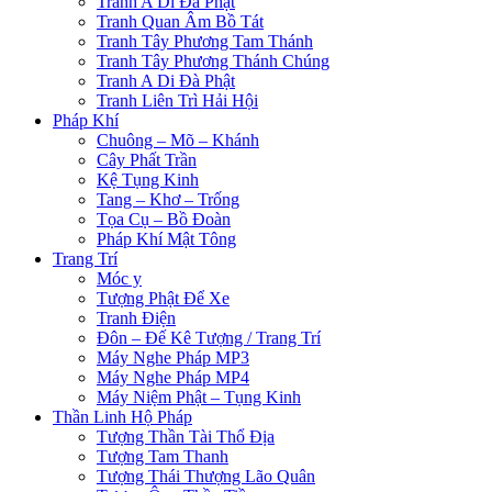
Tranh A Di Đà Phật
Tranh Quan Âm Bồ Tát
Tranh Tây Phương Tam Thánh
Tranh Tây Phương Thánh Chúng
Tranh A Di Đà Phật
Tranh Liên Trì Hải Hội
Pháp Khí
Chuông – Mõ – Khánh
Cây Phất Trần
Kệ Tụng Kinh
Tang – Khơ – Trống
Tọa Cụ – Bồ Đoàn
Pháp Khí Mật Tông
Trang Trí
Móc y
Tượng Phật Để Xe
Tranh Điện
Đôn – Đế Kê Tượng / Trang Trí
Máy Nghe Pháp MP3
Máy Nghe Pháp MP4
Máy Niệm Phật – Tụng Kinh
Thần Linh Hộ Pháp
Tượng Thần Tài Thổ Địa
Tượng Tam Thanh
Tượng Thái Thượng Lão Quân