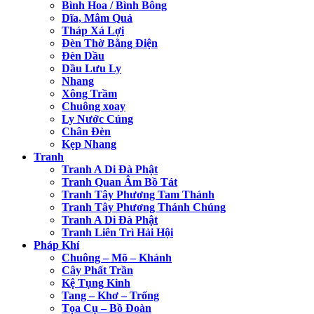
Bình Hoa / Bình Bông
Dĩa, Mâm Quả
Tháp Xá Lợi
Đèn Thờ Bằng Điện
Đèn Dầu
Dầu Lưu Ly
Nhang
Xông Trầm
Chuông xoay
Ly Nước Cúng
Chân Đèn
Kẹp Nhang
Tranh
Tranh A Di Đà Phật
Tranh Quan Âm Bồ Tát
Tranh Tây Phương Tam Thánh
Tranh Tây Phương Thánh Chúng
Tranh A Di Đà Phật
Tranh Liên Trì Hải Hội
Pháp Khí
Chuông – Mõ – Khánh
Cây Phất Trần
Kệ Tụng Kinh
Tang – Khơ – Trống
Tọa Cụ – Bồ Đoàn