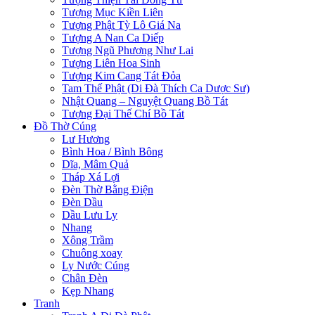
Tượng Mục Kiền Liên
Tượng Phật Tỳ Lô Giá Na
Tượng A Nan Ca Diếp
Tượng Ngũ Phương Như Lai
Tượng Liên Hoa Sinh
Tượng Kim Cang Tát Đỏa
Tam Thế Phật (Di Đà Thích Ca Dược Sư)
Nhật Quang – Nguyệt Quang Bồ Tát
Tượng Đại Thế Chí Bồ Tát
Đồ Thờ Cúng
Lư Hương
Bình Hoa / Bình Bông
Dĩa, Mâm Quả
Tháp Xá Lợi
Đèn Thờ Bằng Điện
Đèn Dầu
Dầu Lưu Ly
Nhang
Xông Trầm
Chuông xoay
Ly Nước Cúng
Chân Đèn
Kẹp Nhang
Tranh