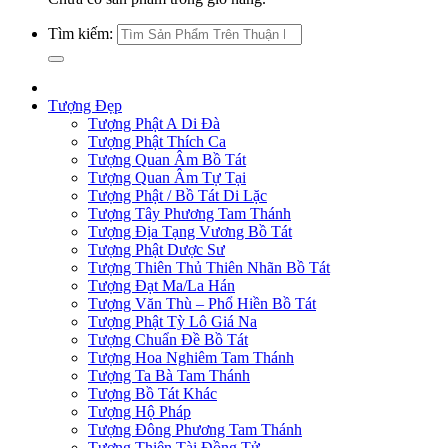
Tìm kiếm:
Tượng Đẹp
Tượng Phật A Di Đà
Tượng Phật Thích Ca
Tượng Quan Âm Bồ Tát
Tượng Quan Âm Tự Tại
Tượng Phật / Bồ Tát Di Lặc
Tượng Tây Phương Tam Thánh
Tượng Địa Tạng Vương Bồ Tát
Tượng Phật Dược Sư
Tượng Thiên Thủ Thiên Nhãn Bồ Tát
Tượng Đạt Ma/La Hán
Tượng Văn Thù – Phổ Hiền Bồ Tát
Tượng Phật Tỳ Lô Giá Na
Tượng Chuẩn Đề Bồ Tát
Tượng Hoa Nghiêm Tam Thánh
Tượng Ta Bà Tam Thánh
Tượng Bồ Tát Khác
Tượng Hộ Pháp
Tượng Đông Phương Tam Thánh
Tượng Thiện Tài Đồng Tử