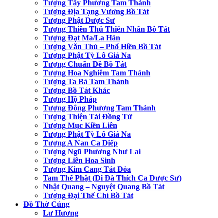
Tượng Tây Phương Tam Thánh
Tượng Địa Tạng Vương Bồ Tát
Tượng Phật Dược Sư
Tượng Thiên Thủ Thiên Nhãn Bồ Tát
Tượng Đạt Ma/La Hán
Tượng Văn Thù – Phổ Hiền Bồ Tát
Tượng Phật Tỳ Lô Giá Na
Tượng Chuẩn Đề Bồ Tát
Tượng Hoa Nghiêm Tam Thánh
Tượng Ta Bà Tam Thánh
Tượng Bồ Tát Khác
Tượng Hộ Pháp
Tượng Đông Phương Tam Thánh
Tượng Thiện Tài Đồng Tử
Tượng Mục Kiền Liên
Tượng Phật Tỳ Lô Giá Na
Tượng A Nan Ca Diếp
Tượng Ngũ Phương Như Lai
Tượng Liên Hoa Sinh
Tượng Kim Cang Tát Đỏa
Tam Thế Phật (Di Đà Thích Ca Dược Sư)
Nhật Quang – Nguyệt Quang Bồ Tát
Tượng Đại Thế Chí Bồ Tát
Đồ Thờ Cúng
Lư Hương