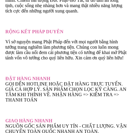
mình. Chiêm bái tượng Đức Phật–Bồ Tát, từ đó tâm an lòng
tịnh, cuộc sống nhẹ nhàng hơn và mang thật nhiều năng lượng
tích cực đến những người xung quanh.
RỘNG KẾT PHÁP DUYÊN
Vì sở nguyện mang Phật Pháp đến với mọi người bằng hình
tướng trang nghiêm làm phương tiện. Chúng con luôn mong
được làm cầu nối đem cái phương tiện có tướng để khai mở Phật
tánh vốn vô tướng cho quý liên hữu. Xin cảm ơn quý liên hữu!
ĐẶT HÀNG NHANH
GỌI ĐẾN HOTLINE HOẶC ĐẶT HÀNG TRỰC TUYẾN.
GIÁ CẢ HỢP LÝ. SẢN PHẨM CHỌN LỌC KỸ CÀNG. AN
TÂM KHI THỈNH VỀ. NHẬN HÀNG => KIẾM TRA =>
THANH TOÁN
GIAO HÀNG NHANH
NGUỒN GỐC SẢN PHẨM UY TÍN - CHẤT LƯỢNG. VẬN
CHUYỂN TOÀN QUỐC NHANH AN TOÀN.