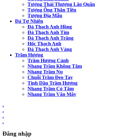
Tượng Thái Thượng Lão Quân
Tượng Ông Thần Tiền
Tượng Địa Mẫu
Đá Tự Nhiên
Đá Thạch Anh Hồng
Đá Thạch Anh Tím
Đá Thạch Anh Trắng
Hốc Thạch Anh
Đá Thạch Anh Vàng
Trầm Hương
Trầm Hương Cảnh
Nhang Trầm Không Tăm
Nhang Trầm Nụ
Chuỗi Trầm Đeo Tay
Tinh Dầu Trầm Hương
Nhang Trầm Có Tăm
Nhang Trầm Vân Mây
.
.
.
.
Đăng nhập