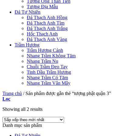
Tượng Ông Thần Tiền
Tượng Địa Mẫu
Đá Tự Nhiên
Đá Thạch Anh Hồng
Đá Thạch Anh Tím
Đá Thạch Anh Trắng
Hốc Thạch Anh
Đá Thạch Anh Vàng
Trầm Hương
Trầm Hương Cảnh
Nhang Trầm Không Tăm
Nhang Trầm Nụ
Chuỗi Trầm Đeo Tay
Tinh Dầu Trầm Hương
Nhang Trầm Có Tăm
Nhang Trầm Vân Mây
Trang chủ
/
Sản phẩm được gắn thẻ “tượng phật quận 3”
Lọc
Showing all 2 results
Danh mục sản phẩm
Đá Tự Nhiên