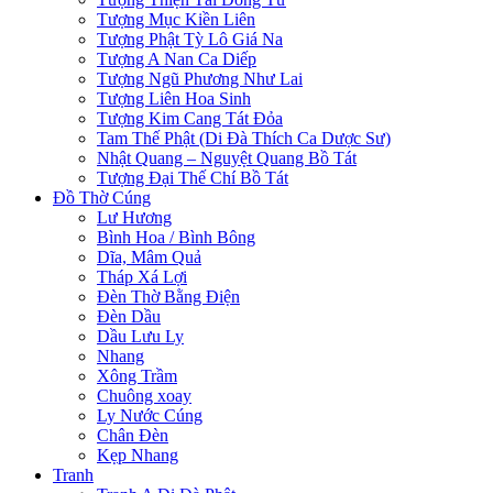
Tượng Mục Kiền Liên
Tượng Phật Tỳ Lô Giá Na
Tượng A Nan Ca Diếp
Tượng Ngũ Phương Như Lai
Tượng Liên Hoa Sinh
Tượng Kim Cang Tát Đỏa
Tam Thế Phật (Di Đà Thích Ca Dược Sư)
Nhật Quang – Nguyệt Quang Bồ Tát
Tượng Đại Thế Chí Bồ Tát
Đồ Thờ Cúng
Lư Hương
Bình Hoa / Bình Bông
Dĩa, Mâm Quả
Tháp Xá Lợi
Đèn Thờ Bằng Điện
Đèn Dầu
Dầu Lưu Ly
Nhang
Xông Trầm
Chuông xoay
Ly Nước Cúng
Chân Đèn
Kẹp Nhang
Tranh