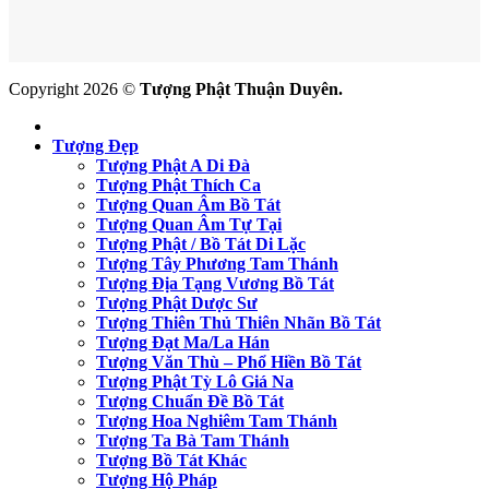
Copyright 2026 ©
Tượng Phật Thuận Duyên.
Tượng Đẹp
Tượng Phật A Di Đà
Tượng Phật Thích Ca
Tượng Quan Âm Bồ Tát
Tượng Quan Âm Tự Tại
Tượng Phật / Bồ Tát Di Lặc
Tượng Tây Phương Tam Thánh
Tượng Địa Tạng Vương Bồ Tát
Tượng Phật Dược Sư
Tượng Thiên Thủ Thiên Nhãn Bồ Tát
Tượng Đạt Ma/La Hán
Tượng Văn Thù – Phổ Hiền Bồ Tát
Tượng Phật Tỳ Lô Giá Na
Tượng Chuẩn Đề Bồ Tát
Tượng Hoa Nghiêm Tam Thánh
Tượng Ta Bà Tam Thánh
Tượng Bồ Tát Khác
Tượng Hộ Pháp