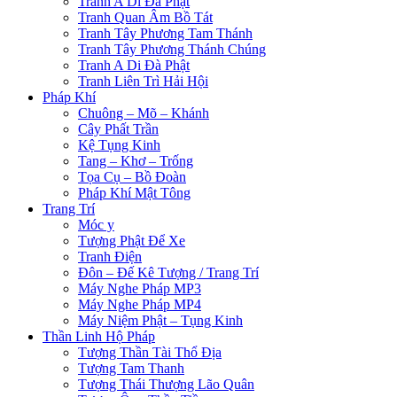
Tranh A Di Đà Phật
Tranh Quan Âm Bồ Tát
Tranh Tây Phương Tam Thánh
Tranh Tây Phương Thánh Chúng
Tranh A Di Đà Phật
Tranh Liên Trì Hải Hội
Pháp Khí
Chuông – Mõ – Khánh
Cây Phất Trần
Kệ Tụng Kinh
Tang – Khơ – Trống
Tọa Cụ – Bồ Đoàn
Pháp Khí Mật Tông
Trang Trí
Móc y
Tượng Phật Để Xe
Tranh Điện
Đôn – Đế Kê Tượng / Trang Trí
Máy Nghe Pháp MP3
Máy Nghe Pháp MP4
Máy Niệm Phật – Tụng Kinh
Thần Linh Hộ Pháp
Tượng Thần Tài Thổ Địa
Tượng Tam Thanh
Tượng Thái Thượng Lão Quân