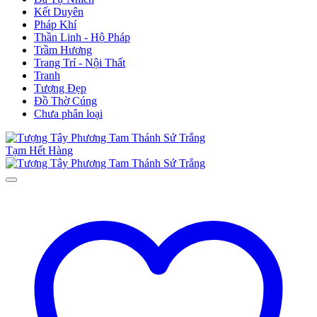
Kết Duyên
Pháp Khí
Thần Linh - Hộ Pháp
Trầm Hương
Trang Trí - Nội Thất
Tranh
Tượng Đẹp
Đồ Thờ Cúng
Chưa phân loại
Tạm Hết Hàng