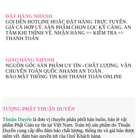
ĐẶT HÀNG NHANH
GỌI ĐẾN HOTLINE HOẶC ĐẶT HÀNG TRỰC TUYẾN.
GIÁ CẢ HỢP LÝ. SẢN PHẨM CHỌN LỌC KỸ CÀNG. AN
TÂM KHI THỈNH VỀ. NHẬN HÀNG => KIẾM TRA =>
THANH TOÁN
GIAO HÀNG NHANH
NGUỒN GỐC SẢN PHẨM UY TÍN - CHẤT LƯỢNG. VẬN
CHUYỂN TOÀN QUỐC NHANH AN TOÀN.
BẢO MẬT THÔNG TIN KHI THANH TOÁN ONLINE
TƯỢNG PHẬT THUẬN DUYÊN
Thuận Duyên
là đơn vị chuyên phân phối bán buôn, bán lẻ vật
phẩm Phật Giáo uy tín tại Việt Nam. Toàn bộ sản phẩm do Thuận
Duyên cung cấp đều đảm bảo chất lượng, thông tin và giá bán được
niêm yết, đảm bảo quyền lợi của Quý Khách hàng.