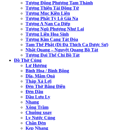
Tượng Đông Phương Tam Thánh
Tượng Thiện Tài Đồng Tử
Tượng Mục Kiền Liên
Tượng Phật Tỳ Lô Giá Na
Tượng A Nan Ca Diếp
Tượng Ngũ Phương Như Lai
Tượng Liên Hoa Sinh
Tượng Kim Cang Tát Đỏa
Tam Thế Phật (Di Đà Thích Ca Dược Sư)
Nhật Quang – Nguyệt Quang Bồ Tát
Tượng Đại Thế Chí Bồ Tát
Đồ Thờ Cúng
Lư Hương
Bình Hoa / Bình Bông
Dĩa, Mâm Quả
Tháp Xá Lợi
Đèn Thờ Bằng Điện
Đèn Dầu
Dầu Lưu Ly
Nhang
Xông Trầm
Chuông xoay
Ly Nước Cúng
Chân Đèn
Kẹp Nhang