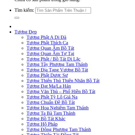
Tìm kiếm:
Tượng Đẹp
Tượng Phật A Di Đà
Tượng Phật Thích Ca
Tượng Quan Âm Bồ Tát
Tượng Quan Âm Tự Tại
Tượng Phật / Bồ Tát Di Lặc
Tượng Tây Phương Tam Thánh
Tượng Địa Tạng Vương Bồ Tát
Tượng Phật Dược Sư
Tượng Thiên Thủ Thiên Nhãn Bồ Tát
Tượng Đạt Ma/La Hán
Tượng Văn Thù – Phổ Hiền Bồ Tát
Tượng Phật Tỳ Lô Giá Na
Tượng Chuẩn Đề Bồ Tát
Tượng Hoa Nghiêm Tam Thánh
Tượng Ta Bà Tam Thánh
Tượng Bồ Tát Khác
Tượng Hộ Pháp
Tượng Đông Phương Tam Thánh
Tượng Thiện Tài Đồng Tử