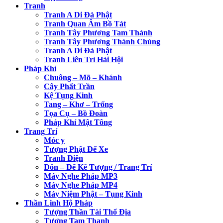
Tranh
Tranh A Di Đà Phật
Tranh Quan Âm Bồ Tát
Tranh Tây Phương Tam Thánh
Tranh Tây Phương Thánh Chúng
Tranh A Di Đà Phật
Tranh Liên Trì Hải Hội
Pháp Khí
Chuông – Mõ – Khánh
Cây Phất Trần
Kệ Tụng Kinh
Tang – Khơ – Trống
Tọa Cụ – Bồ Đoàn
Pháp Khí Mật Tông
Trang Trí
Móc y
Tượng Phật Để Xe
Tranh Điện
Đôn – Đế Kê Tượng / Trang Trí
Máy Nghe Pháp MP3
Máy Nghe Pháp MP4
Máy Niệm Phật – Tụng Kinh
Thần Linh Hộ Pháp
Tượng Thần Tài Thổ Địa
Tượng Tam Thanh