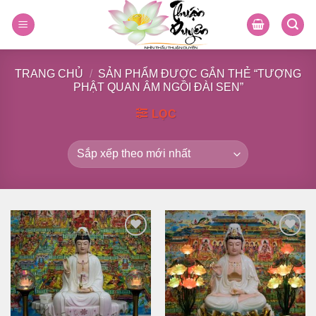
Skip
to
content
TRANG CHỦ
/
SẢN PHẨM ĐƯỢC GẮN THẺ “TƯỢNG
PHẬT QUAN ÂM NGỒI ĐÀI SEN”
LỌC
Thêm
Thêm
vào
vào
danh
danh
sách
sách
yêu
yêu