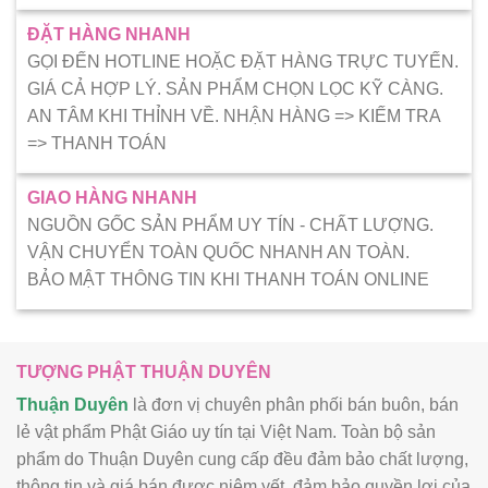
ĐẶT HÀNG NHANH
GỌI ĐẾN HOTLINE HOẶC ĐẶT HÀNG TRỰC TUYẾN.
GIÁ CẢ HỢP LÝ. SẢN PHẨM CHỌN LỌC KỸ CÀNG.
AN TÂM KHI THỈNH VỀ. NHẬN HÀNG => KIẾM TRA
=> THANH TOÁN
GIAO HÀNG NHANH
NGUỒN GỐC SẢN PHẨM UY TÍN - CHẤT LƯỢNG.
VẬN CHUYỂN TOÀN QUỐC NHANH AN TOÀN.
BẢO MẬT THÔNG TIN KHI THANH TOÁN ONLINE
TƯỢNG PHẬT THUẬN DUYÊN
Thuận Duyên
là đơn vị chuyên phân phối bán buôn, bán
lẻ vật phẩm Phật Giáo uy tín tại Việt Nam. Toàn bộ sản
phẩm do Thuận Duyên cung cấp đều đảm bảo chất lượng,
thông tin và giá bán được niêm yết, đảm bảo quyền lợi của