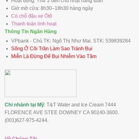
Hoạt động: Thứ 2 đến chủ nhật hàng tuần
Giờ mở cửa: 8h30–18h30 hàng ngày
Có chỗ đậu xe Ôtô
Thanh toán linh hoạt
Thông Tin Ngân Hàng
VPbank - Chủ TK: Ngô Thị Như Mai. STK: 539839284
Sống Ở Cõi Trần Làm Sao Tránh Bụi
Miễn Là Đừng Để Bụi Nhiễm Vào Tâm
Chi nhánh tại Mỹ
: T&T Water and Ice Cream 7444
FLORENCE AVE STEE DOWNEY CA 90240-3600.
(001)627-975-4244.
Về Chúng Tôi