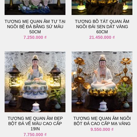
thích
thích
TƯỢNG MẸ QUAN ÂM TỰ TẠI
TƯỢNG BỒ TÁT QUAN ÂM
NGỒI BỆ ĐÁ BẰNG SỨ MÀU
NGỒI ĐÀI SEN DÁT VÀNG
50CM
60CM
7.250.000
₫
21.450.000
₫
Thêm
Thêm
vào
vào
danh
danh
sách
sách
yêu
yêu
thích
thích
TƯỢNG MẸ QUAN ÂM ĐẸP
TƯỢNG MẸ QUAN ÂM NGỒI
BỘT ĐÁ VẼ MÀU CAO CẤP
BỘT ĐÁ CAO CẤP MẠ VÀNG
19IN
9.550.000
₫
7.750.000
₫