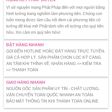
Vì sở nguyện mang Phật Pháp đến với mọi người bằng
hình tướng trang nghiêm làm phương tiện. Chúng con
luôn mong được làm cầu nối đem cái phương tiện có
tướng để khai mở Phật tánh vốn vô tướng cho quý liên
hữu. Xin cảm ơn quý liên hữu!
ĐẶT HÀNG NHANH
GỌI ĐẾN HOTLINE HOẶC ĐẶT HÀNG TRỰC TUYẾN.
GIÁ CẢ HỢP LÝ. SẢN PHẨM CHỌN LỌC KỸ CÀNG.
AN TÂM KHI THỈNH VỀ. NHẬN HÀNG => KIẾM TRA
=> THANH TOÁN
GIAO HÀNG NHANH
NGUỒN GỐC SẢN PHẨM UY TÍN - CHẤT LƯỢNG.
VẬN CHUYỂN TOÀN QUỐC NHANH AN TOÀN.
BẢO MẬT THÔNG TIN KHI THANH TOÁN ONLINE