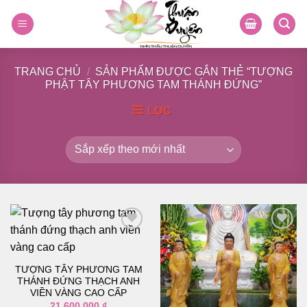
Skip
to
content
TRANG CHỦ
/
SẢN PHẨM ĐƯỢC GẮN THẺ “TƯỢNG
PHẬT TÂY PHƯƠNG TAM THÁNH ĐỨNG”
LỌC
Thêm
Thêm
TƯỢNG TÂY PHƯƠNG TAM
vào
vào
THÁNH ĐỨNG THẠCH ANH
danh
danh
sách
sách
VIỀN VÀNG CAO CẤP
yêu
yêu
21.600.000
₫