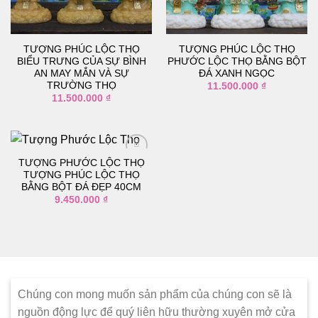
thích
thích
TƯỢNG PHÚC LỘC THỌ
TƯỢNG PHÚC LỘC THỌ
BIỂU TRƯNG CỦA SỰ BÌNH
PHƯỚC LỘC THỌ BẰNG BỘT
AN MAY MẮN VÀ SỰ
ĐÁ XANH NGỌC
TRƯỜNG THỌ
11.500.000
₫
11.500.000
₫
TƯỢNG PHƯỚC LỘC THỌ
TƯỢNG PHÚC LỘC THỌ
BẰNG BỘT ĐÁ ĐẸP 40CM
Thêm
9.450.000
₫
vào
danh
sách
yêu
thích
Chúng con mong muốn sản phẩm của chúng con sẽ là
nguồn động lực để quý liên hữu thường xuyên mở cửa