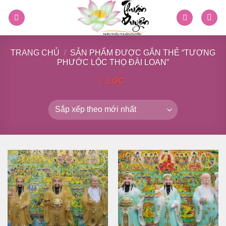
Skip
to
content
TRANG CHỦ
/
SẢN PHẨM ĐƯỢC GẮN THẺ “TƯỢNG
PHƯỚC LỘC THỌ ĐÀI LOAN”
LỌC
Thêm
Thêm
vào
vào
danh
danh
sách
sách
yêu
yêu