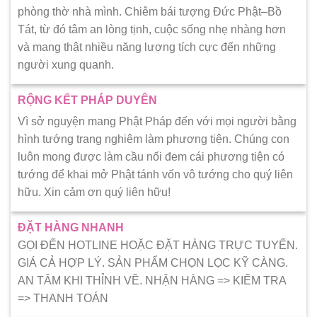
phòng thờ nhà mình. Chiêm bái tượng Đức Phật–Bồ
Tát, từ đó tâm an lòng tịnh, cuộc sống nhẹ nhàng hơn
và mang thật nhiều năng lượng tích cực đến những
người xung quanh.
RỘNG KẾT PHÁP DUYÊN
Vì sở nguyện mang Phật Pháp đến với mọi người bằng
hình tướng trang nghiêm làm phương tiện. Chúng con
luôn mong được làm cầu nối đem cái phương tiện có
tướng để khai mở Phật tánh vốn vô tướng cho quý liên
hữu. Xin cảm ơn quý liên hữu!
ĐẶT HÀNG NHANH
GỌI ĐẾN HOTLINE HOẶC ĐẶT HÀNG TRỰC TUYẾN.
GIÁ CẢ HỢP LÝ. SẢN PHẨM CHỌN LỌC KỸ CÀNG.
AN TÂM KHI THỈNH VỀ. NHẬN HÀNG => KIẾM TRA
=> THANH TOÁN