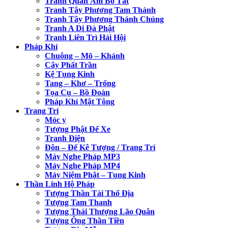
Tranh Quan Âm Bồ Tát
Tranh Tây Phương Tam Thánh
Tranh Tây Phương Thánh Chúng
Tranh A Di Đà Phật
Tranh Liên Trì Hải Hội
Pháp Khí
Chuông – Mõ – Khánh
Cây Phất Trần
Kệ Tụng Kinh
Tang – Khơ – Trống
Tọa Cụ – Bồ Đoàn
Pháp Khí Mật Tông
Trang Trí
Móc y
Tượng Phật Để Xe
Tranh Điện
Đôn – Đế Kê Tượng / Trang Trí
Máy Nghe Pháp MP3
Máy Nghe Pháp MP4
Máy Niệm Phật – Tụng Kinh
Thần Linh Hộ Pháp
Tượng Thần Tài Thổ Địa
Tượng Tam Thanh
Tượng Thái Thượng Lão Quân
Tượng Ông Thần Tiền