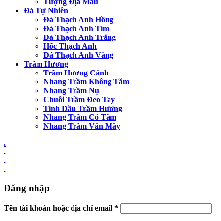
Tượng Địa Mẫu
Đá Tự Nhiên
Đá Thạch Anh Hồng
Đá Thạch Anh Tím
Đá Thạch Anh Trắng
Hốc Thạch Anh
Đá Thạch Anh Vàng
Trầm Hương
Trầm Hương Cảnh
Nhang Trầm Không Tăm
Nhang Trầm Nụ
Chuỗi Trầm Đeo Tay
Tinh Dầu Trầm Hương
Nhang Trầm Có Tăm
Nhang Trầm Vân Mây
.
.
.
.
Đăng nhập
Tên tài khoản hoặc địa chỉ email
*