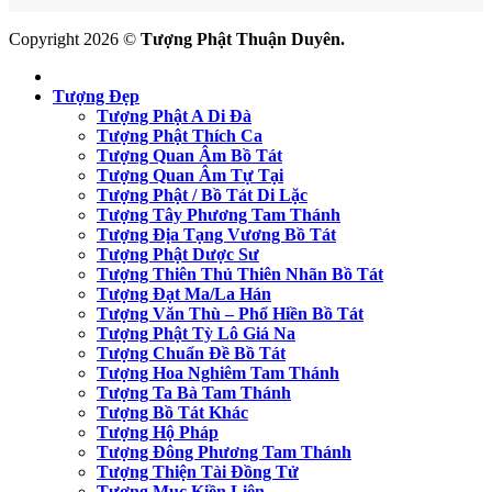
Copyright 2026 ©
Tượng Phật Thuận Duyên.
Tượng Đẹp
Tượng Phật A Di Đà
Tượng Phật Thích Ca
Tượng Quan Âm Bồ Tát
Tượng Quan Âm Tự Tại
Tượng Phật / Bồ Tát Di Lặc
Tượng Tây Phương Tam Thánh
Tượng Địa Tạng Vương Bồ Tát
Tượng Phật Dược Sư
Tượng Thiên Thủ Thiên Nhãn Bồ Tát
Tượng Đạt Ma/La Hán
Tượng Văn Thù – Phổ Hiền Bồ Tát
Tượng Phật Tỳ Lô Giá Na
Tượng Chuẩn Đề Bồ Tát
Tượng Hoa Nghiêm Tam Thánh
Tượng Ta Bà Tam Thánh
Tượng Bồ Tát Khác
Tượng Hộ Pháp
Tượng Đông Phương Tam Thánh
Tượng Thiện Tài Đồng Tử
Tượng Mục Kiền Liên