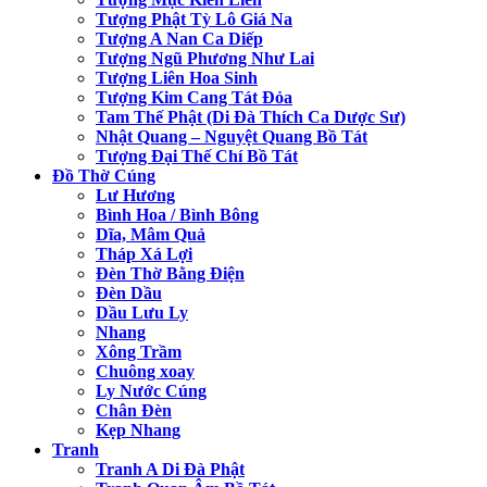
Tượng Phật Tỳ Lô Giá Na
Tượng A Nan Ca Diếp
Tượng Ngũ Phương Như Lai
Tượng Liên Hoa Sinh
Tượng Kim Cang Tát Đỏa
Tam Thế Phật (Di Đà Thích Ca Dược Sư)
Nhật Quang – Nguyệt Quang Bồ Tát
Tượng Đại Thế Chí Bồ Tát
Đồ Thờ Cúng
Lư Hương
Bình Hoa / Bình Bông
Dĩa, Mâm Quả
Tháp Xá Lợi
Đèn Thờ Bằng Điện
Đèn Dầu
Dầu Lưu Ly
Nhang
Xông Trầm
Chuông xoay
Ly Nước Cúng
Chân Đèn
Kẹp Nhang
Tranh
Tranh A Di Đà Phật