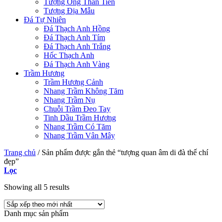
Tượng Ông Thần Tiền
Tượng Địa Mẫu
Đá Tự Nhiên
Đá Thạch Anh Hồng
Đá Thạch Anh Tím
Đá Thạch Anh Trắng
Hốc Thạch Anh
Đá Thạch Anh Vàng
Trầm Hương
Trầm Hương Cảnh
Nhang Trầm Không Tăm
Nhang Trầm Nụ
Chuỗi Trầm Đeo Tay
Tinh Dầu Trầm Hương
Nhang Trầm Có Tăm
Nhang Trầm Vân Mây
Trang chủ
/
Sản phẩm được gắn thẻ “tượng quan âm di đà thế chí
đẹp”
Lọc
Showing all 5 results
Danh mục sản phẩm