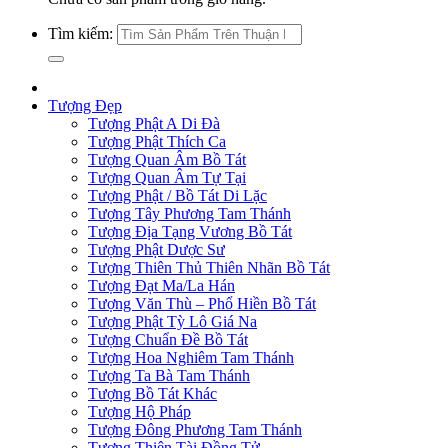
Tìm kiếm:
Tượng Đẹp
Tượng Phật A Di Đà
Tượng Phật Thích Ca
Tượng Quan Âm Bồ Tát
Tượng Quan Âm Tự Tại
Tượng Phật / Bồ Tát Di Lặc
Tượng Tây Phương Tam Thánh
Tượng Địa Tạng Vương Bồ Tát
Tượng Phật Dược Sư
Tượng Thiên Thủ Thiên Nhãn Bồ Tát
Tượng Đạt Ma/La Hán
Tượng Văn Thù – Phổ Hiền Bồ Tát
Tượng Phật Tỳ Lô Giá Na
Tượng Chuẩn Đề Bồ Tát
Tượng Hoa Nghiêm Tam Thánh
Tượng Ta Bà Tam Thánh
Tượng Bồ Tát Khác
Tượng Hộ Pháp
Tượng Đông Phương Tam Thánh
Tượng Thiện Tài Đồng Tử