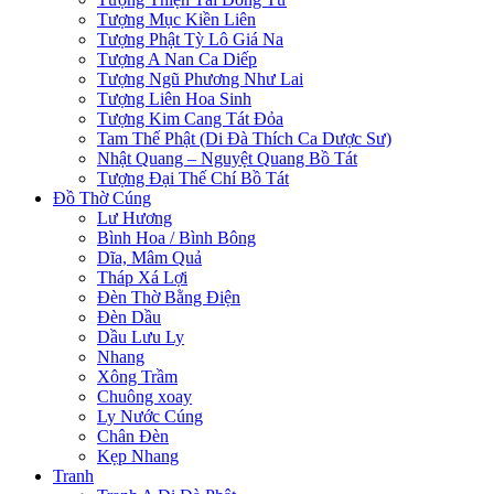
Tượng Mục Kiền Liên
Tượng Phật Tỳ Lô Giá Na
Tượng A Nan Ca Diếp
Tượng Ngũ Phương Như Lai
Tượng Liên Hoa Sinh
Tượng Kim Cang Tát Đỏa
Tam Thế Phật (Di Đà Thích Ca Dược Sư)
Nhật Quang – Nguyệt Quang Bồ Tát
Tượng Đại Thế Chí Bồ Tát
Đồ Thờ Cúng
Lư Hương
Bình Hoa / Bình Bông
Dĩa, Mâm Quả
Tháp Xá Lợi
Đèn Thờ Bằng Điện
Đèn Dầu
Dầu Lưu Ly
Nhang
Xông Trầm
Chuông xoay
Ly Nước Cúng
Chân Đèn
Kẹp Nhang
Tranh