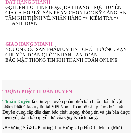
ĐẶT HÀNG NHANH
GỌI ĐẾN HOTLINE HOẶC ĐẶT HÀNG TRỰC TUYẾN.
GIÁ CẢ HỢP LÝ. SẢN PHẨM CHỌN LỌC KỸ CÀNG. AN
TÂM KHI THỈNH VỀ. NHẬN HÀNG => KIẾM TRA =>
THANH TOÁN
GIAO HÀNG NHANH
NGUỒN GỐC SẢN PHẨM UY TÍN - CHẤT LƯỢNG. VẬN
CHUYỂN TOÀN QUỐC NHANH AN TOÀN.
BẢO MẬT THÔNG TIN KHI THANH TOÁN ONLINE
TƯỢNG PHẬT THUẬN DUYÊN
Thuận Duyên
là đơn vị chuyên phân phối bán buôn, bán lẻ vật
phẩm Phật Giáo uy tín tại Việt Nam. Toàn bộ sản phẩm do Thuận
Duyên cung cấp đều đảm bảo chất lượng, thông tin và giá bán được
niêm yết, đảm bảo quyền lợi của Quý Khách hàng.
78 Đường Số 40 - Phường Tân Hưng - Tp.Hồ Chí Minh. (Mới)