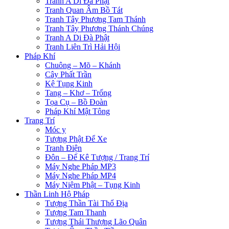
Tranh A Di Đà Phật
Tranh Quan Âm Bồ Tát
Tranh Tây Phương Tam Thánh
Tranh Tây Phương Thánh Chúng
Tranh A Di Đà Phật
Tranh Liên Trì Hải Hội
Pháp Khí
Chuông – Mõ – Khánh
Cây Phất Trần
Kệ Tụng Kinh
Tang – Khơ – Trống
Tọa Cụ – Bồ Đoàn
Pháp Khí Mật Tông
Trang Trí
Móc y
Tượng Phật Để Xe
Tranh Điện
Đôn – Đế Kê Tượng / Trang Trí
Máy Nghe Pháp MP3
Máy Nghe Pháp MP4
Máy Niệm Phật – Tụng Kinh
Thần Linh Hộ Pháp
Tượng Thần Tài Thổ Địa
Tượng Tam Thanh
Tượng Thái Thượng Lão Quân