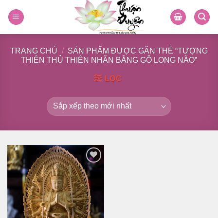
Skip
to
content
TRANG CHỦ
/
SẢN PHẨM ĐƯỢC GẮN THẺ “TƯỢNG
THIÊN THỦ THIÊN NHÃN BẰNG GỖ LONG NÃO”
LỌC
Thêm
vào
danh
sách
yêu