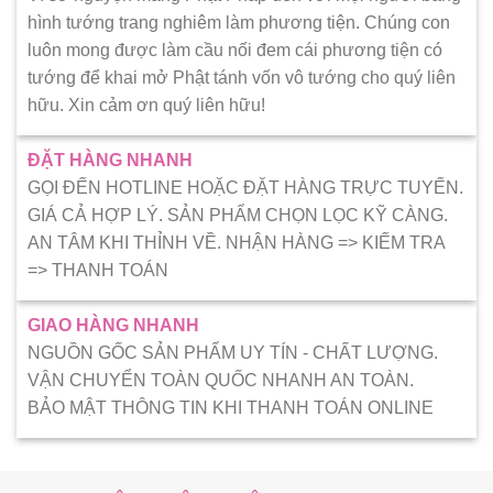
hình tướng trang nghiêm làm phương tiện. Chúng con
luôn mong được làm cầu nối đem cái phương tiện có
tướng để khai mở Phật tánh vốn vô tướng cho quý liên
hữu. Xin cảm ơn quý liên hữu!
ĐẶT HÀNG NHANH
GỌI ĐẾN HOTLINE HOẶC ĐẶT HÀNG TRỰC TUYẾN.
GIÁ CẢ HỢP LÝ. SẢN PHẨM CHỌN LỌC KỸ CÀNG.
AN TÂM KHI THỈNH VỀ. NHẬN HÀNG => KIẾM TRA
=> THANH TOÁN
GIAO HÀNG NHANH
NGUỒN GỐC SẢN PHẨM UY TÍN - CHẤT LƯỢNG.
VẬN CHUYỂN TOÀN QUỐC NHANH AN TOÀN.
BẢO MẬT THÔNG TIN KHI THANH TOÁN ONLINE