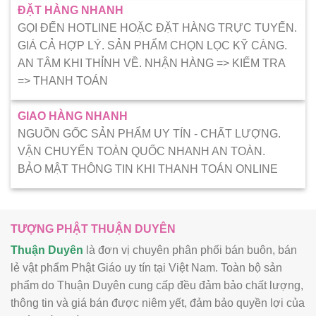
ĐẶT HÀNG NHANH
GỌI ĐẾN HOTLINE HOẶC ĐẶT HÀNG TRỰC TUYẾN.
GIÁ CẢ HỢP LÝ. SẢN PHẨM CHỌN LỌC KỸ CÀNG.
AN TÂM KHI THỈNH VỀ. NHẬN HÀNG => KIẾM TRA
=> THANH TOÁN
GIAO HÀNG NHANH
NGUỒN GỐC SẢN PHẨM UY TÍN - CHẤT LƯỢNG.
VẬN CHUYỂN TOÀN QUỐC NHANH AN TOÀN.
BẢO MẬT THÔNG TIN KHI THANH TOÁN ONLINE
TƯỢNG PHẬT THUẬN DUYÊN
Thuận Duyên
là đơn vị chuyên phân phối bán buôn, bán
lẻ vật phẩm Phật Giáo uy tín tại Việt Nam. Toàn bộ sản
phẩm do Thuận Duyên cung cấp đều đảm bảo chất lượng,
thông tin và giá bán được niêm yết, đảm bảo quyền lợi của