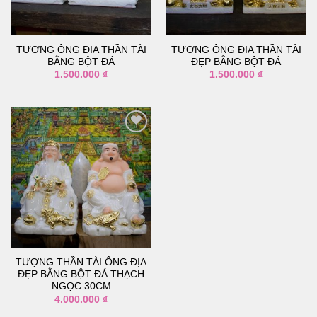
thích
thích
TƯỢNG ÔNG ĐỊA THẦN TÀI
TƯỢNG ÔNG ĐỊA THẦN TÀI
BẰNG BỘT ĐÁ
ĐẸP BẰNG BỘT ĐÁ
1.500.000
₫
1.500.000
₫
Thêm
vào
danh
sách
yêu
thích
TƯỢNG THẦN TÀI ÔNG ĐỊA
ĐẸP BẰNG BỘT ĐÁ THẠCH
NGỌC 30CM
4.000.000
₫