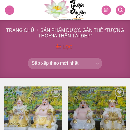
Skip
to
content
TRANG CHỦ
/
SẢN PHẨM ĐƯỢC GẮN THẺ “TƯỢNG
THỔ ĐỊA THẦN TÀI ĐẸP”
LỌC
Thêm
Thêm
vào
vào
danh
danh
sách
sách
yêu
yêu