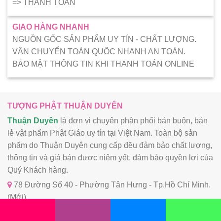
=> THANH TOÁN
GIAO HÀNG NHANH
NGUỒN GỐC SẢN PHẨM UY TÍN - CHẤT LƯỢNG.
VẬN CHUYỂN TOÀN QUỐC NHANH AN TOÀN.
BẢO MẬT THÔNG TIN KHI THANH TOÁN ONLINE
TƯỢNG PHẬT THUẬN DUYÊN
Thuận Duyên
là đơn vị chuyên phân phối bán buôn, bán
lẻ vật phẩm Phật Giáo uy tín tại Việt Nam. Toàn bộ sản
phẩm do Thuận Duyên cung cấp đều đảm bảo chất lượng,
thông tin và giá bán được niêm yết, đảm bảo quyền lợi của
Quý Khách hàng.
78 Đường Số 40 - Phường Tân Hưng - Tp.Hồ Chí Minh.
(Mới)
78 Đường Số 40 - Phường Tân Phong - Quận 7 - Tp.Hồ