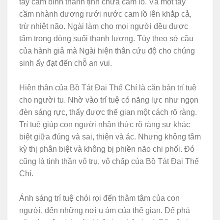
tay cầm bình thanh tịnh chứa cam lồ. Và một tay
cầm nhành dương rưới nước cam lồ lên khắp cả,
trừ nhiệt não. Ngài làm cho mọi người đều được
tẩm trong dòng suối thanh lương. Tùy theo sở cầu
của hành giả mà Ngài hiện thân cứu độ cho chúng
sinh ấy đạt đến chỗ an vui.
Hiện thân của Bồ Tát Đại Thế Chí là căn bản trí tuệ
cho người tu. Nhờ vào trí tuệ có năng lực như ngọn
đèn sáng rực, thấy được thế gian một cách rõ ràng.
Trí tuệ giúp con người nhận thức rõ ràng sự khác
biệt giữa đúng và sai, thiện và ác. Nhưng không tâm
kỳ thị phân biệt và không bị phiền não chi phối. Đó
cũng là tinh thần vô trụ, vô chấp của Bồ Tát Đại Thế
Chí.
Ánh sáng trí tuệ chói rọi đến thâm tâm của con
người, đến những nơi u ám của thế gian. Để phá