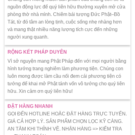
nguồn động lực để quý liên hữu thường xuyên mở cửa
phòng thờ nhà mình. Chiêm bái tượng Đức Phật–Bồ
Tát, từ đó tâm an lòng tịnh, cuộc sống nhẹ nhàng hơn
và mang thật nhiều năng lượng tích cực đến những
người xung quanh.
RỘNG KẾT PHÁP DUYÊN
Vì sở nguyện mang Phật Pháp đến với mọi người bằng
hình tướng trang nghiêm làm phương tiện. Chúng con
luôn mong được làm cầu nối đem cái phương tiện có
tướng để khai mở Phật tánh vốn vô tướng cho quý liên
hữu. Xin cảm ơn quý liên hữu!
ĐẶT HÀNG NHANH
GỌI ĐẾN HOTLINE HOẶC ĐẶT HÀNG TRỰC TUYẾN.
GIÁ CẢ HỢP LÝ. SẢN PHẨM CHỌN LỌC KỸ CÀNG.
AN TÂM KHI THỈNH VỀ. NHẬN HÀNG => KIẾM TRA