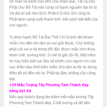
vỡ màn vô minh cứu khổ cho nhân loại. Tất cả chư
Phật chư Bồ Tát nào cũng có hạnh nguyện đại từ bi.
Và đại trí tuệ như Đức Phật A Di Đà. Đó cũng là
Phật tánh sáng suốt thanh tịnh, bất sanh bất diệt của
con người.
Tu theo hạnh Bồ Tát Đại Thế Chí là tinh tấn kham
nhẫn cho đến khi tâm an vui giải thoát. Chứ không
phải cái vui vị kỷ trong đối đãi: được mất, hơn thua,
khen chê, sướng khổ. Si mê là gốc tội lỗi. Một niềm
tin hay hiểu biết sai lầm sẽ khiến con người rơi vào
vực thẳm đau khổ triền miên. Khi tâm ta tốt, tự dưng
điều tốt sẽ đến với ta. Phật tại tâm, không cầu cũng
đạt.
+39 Mẫu Tượng Tây Phương Tam Thánh đẹp
bằng bột đá
Nếu quý khách đang tìm kiếm một mẫu tượng Tây
Phương Tam Thánh đẹp. Chất lượng và độ bền