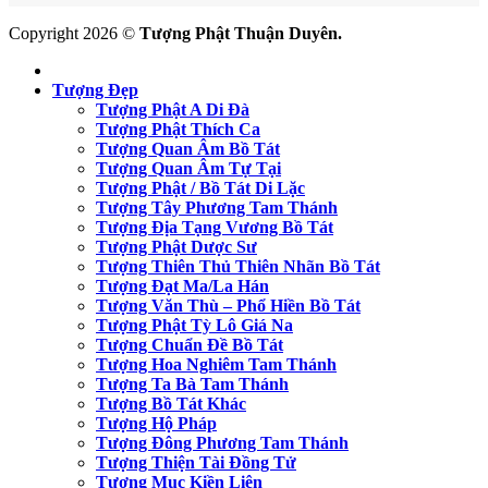
Copyright 2026 ©
Tượng Phật Thuận Duyên.
Tượng Đẹp
Tượng Phật A Di Đà
Tượng Phật Thích Ca
Tượng Quan Âm Bồ Tát
Tượng Quan Âm Tự Tại
Tượng Phật / Bồ Tát Di Lặc
Tượng Tây Phương Tam Thánh
Tượng Địa Tạng Vương Bồ Tát
Tượng Phật Dược Sư
Tượng Thiên Thủ Thiên Nhãn Bồ Tát
Tượng Đạt Ma/La Hán
Tượng Văn Thù – Phổ Hiền Bồ Tát
Tượng Phật Tỳ Lô Giá Na
Tượng Chuẩn Đề Bồ Tát
Tượng Hoa Nghiêm Tam Thánh
Tượng Ta Bà Tam Thánh
Tượng Bồ Tát Khác
Tượng Hộ Pháp
Tượng Đông Phương Tam Thánh
Tượng Thiện Tài Đồng Tử
Tượng Mục Kiền Liên