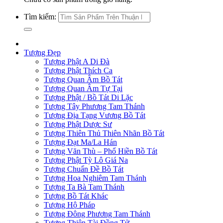
Tìm kiếm:
Tượng Đẹp
Tượng Phật A Di Đà
Tượng Phật Thích Ca
Tượng Quan Âm Bồ Tát
Tượng Quan Âm Tự Tại
Tượng Phật / Bồ Tát Di Lặc
Tượng Tây Phương Tam Thánh
Tượng Địa Tạng Vương Bồ Tát
Tượng Phật Dược Sư
Tượng Thiên Thủ Thiên Nhãn Bồ Tát
Tượng Đạt Ma/La Hán
Tượng Văn Thù – Phổ Hiền Bồ Tát
Tượng Phật Tỳ Lô Giá Na
Tượng Chuẩn Đề Bồ Tát
Tượng Hoa Nghiêm Tam Thánh
Tượng Ta Bà Tam Thánh
Tượng Bồ Tát Khác
Tượng Hộ Pháp
Tượng Đông Phương Tam Thánh
Tượng Thiện Tài Đồng Tử