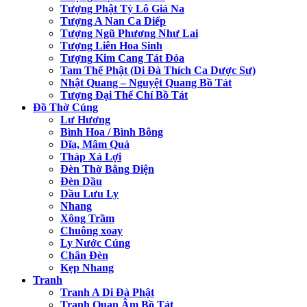
Tượng Phật Tỳ Lô Giá Na
Tượng A Nan Ca Diếp
Tượng Ngũ Phương Như Lai
Tượng Liên Hoa Sinh
Tượng Kim Cang Tát Đỏa
Tam Thế Phật (Di Đà Thích Ca Dược Sư)
Nhật Quang – Nguyệt Quang Bồ Tát
Tượng Đại Thế Chí Bồ Tát
Đồ Thờ Cúng
Lư Hương
Bình Hoa / Bình Bông
Dĩa, Mâm Quả
Tháp Xá Lợi
Đèn Thờ Bằng Điện
Đèn Dầu
Dầu Lưu Ly
Nhang
Xông Trầm
Chuông xoay
Ly Nước Cúng
Chân Đèn
Kẹp Nhang
Tranh
Tranh A Di Đà Phật
Tranh Quan Âm Bồ Tát