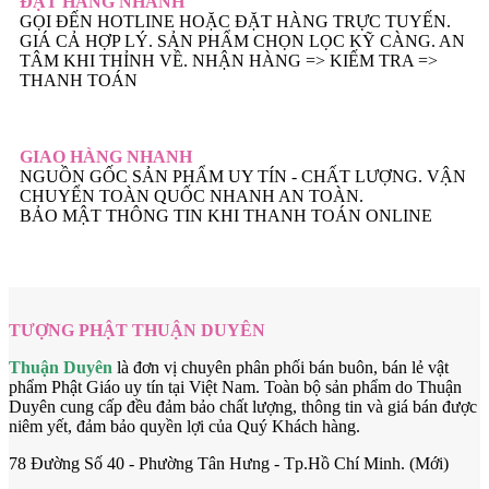
ĐẶT HÀNG NHANH
GỌI ĐẾN HOTLINE HOẶC ĐẶT HÀNG TRỰC TUYẾN.
GIÁ CẢ HỢP LÝ. SẢN PHẨM CHỌN LỌC KỸ CÀNG. AN
TÂM KHI THỈNH VỀ. NHẬN HÀNG => KIẾM TRA =>
THANH TOÁN
GIAO HÀNG NHANH
NGUỒN GỐC SẢN PHẨM UY TÍN - CHẤT LƯỢNG. VẬN
CHUYỂN TOÀN QUỐC NHANH AN TOÀN.
BẢO MẬT THÔNG TIN KHI THANH TOÁN ONLINE
TƯỢNG PHẬT THUẬN DUYÊN
Thuận Duyên
là đơn vị chuyên phân phối bán buôn, bán lẻ vật
phẩm Phật Giáo uy tín tại Việt Nam. Toàn bộ sản phẩm do Thuận
Duyên cung cấp đều đảm bảo chất lượng, thông tin và giá bán được
niêm yết, đảm bảo quyền lợi của Quý Khách hàng.
78 Đường Số 40 - Phường Tân Hưng - Tp.Hồ Chí Minh. (Mới)