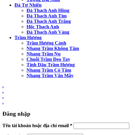
Đá Tự Nhiên
Đá Thạch Anh Hồng
Đá Thạch Anh Tím
Đá Thạch Anh Trắng
Hốc Thạch Anh
Đá Thạch Anh Vàng
Trầm Hương
Trầm Hương Cảnh
Nhang Trầm Không Tăm
Nhang Trầm Nụ
Chuỗi Trầm Đeo Tay
Tinh Dầu Trầm Hương
Nhang Trầm Có Tăm
Nhang Trầm Vân Mây
.
.
.
.
Đăng nhập
Tên tài khoản hoặc địa chỉ email
*