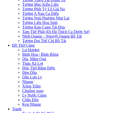
Tượng Mục Kiền Liên
Tượng Phật Tỳ Lô Giá Na
Tượng A Nan Ca Diếp
Tượng Ngũ Phương Như Lai
Tượng Liên Hoa Sinh
Tượng Kim Cang Tát Đỏa
Tam Thế Phật (Di Đà Thích Ca Dược Sư)
Nhật Quang – Nguyệt Quang Bồ Tát
Tượng Đại Thế Chí Bồ Tát
Đồ Thờ Cúng
Lư Hương
Bình Hoa / Bình Bông
Dĩa, Mâm Quả
Tháp Xá Lợi
Đèn Thờ Bằng Điện
Đèn Dầu
Dầu Lưu Ly
Nhang
Xông Trầm
Chuông xoay
Ly Nước Cúng
Chân Đèn
Kẹp Nhang
Tranh