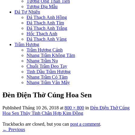
Tượng Ông Thần Tiền
Tượng Địa Mẫu
Đá Tự Nhiên
Đá Thạch Anh Hồng
Đá Thạch Anh Tím
Đá Thạch Anh Trắng
Hốc Thạch Anh
Đá Thạch Anh Vàng
Trầm Hương
Trầm Hương Cảnh
Nhang Trầm Không Tăm
Nhang Trầm Nụ
Chuỗi Trầm Đeo Tay
Tinh Dầu Trầm Hương
Nhang Trầm Có Tăm
Nhang Trầm Vân Mây
Đèn Điện Thờ Cúng Hoa Sen
Published
Tháng 10 26, 2018
at
800 × 800
in
Đèn Điện Thờ Cúng
Hoa Sen Thủy Tinh Chân Hợp Kim Đồng
Trackbacks are closed, but you can
post a comment
.
←
Previous