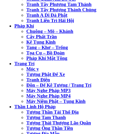
Tranh Tây Phương Tam Thánh
Tranh Tây Phương Thánh Chúng
Tranh A Di Đà Phật
Tranh Liên Trì Hải Hội
Pháp Khí
Chuông – Mõ – Khánh
Cây Phất Trần
Kệ Tụng Kinh
Tang – Khơ – Trống
Tọa Cụ – Bồ Đoàn
Pháp Khí Mật Tông
Trang Trí
Móc y
Tượng Phật Để Xe
Tranh Điện
Đôn – Đế Kê Tượng / Trang Trí
Máy Nghe Pháp MP3
Máy Nghe Pháp MP4
Máy Niệm Phật – Tụng Kinh
Thần Linh Hộ Pháp
Tượng Thần Tài Thổ Địa
Tượng Tam Thanh
Tượng Thái Thượng Lão Quân
Tượng Ông Thần Tiền
Tượng Địa Mẫu