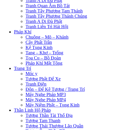
Tranh A Di Đà Phật
Tranh Quan Âm Bồ Tát
Tranh Tây Phương Tam Thánh
Tranh Tây Phương Thánh Chúng
Tranh A Di Đà Phật
Tranh Liên Trì Hải Hội
Pháp Khí
Chuông – Mõ – Khánh
Cây Phất Trần
Kệ Tụng Kinh
Tang – Khơ – Trống
Tọa Cụ – Bồ Đoàn
Pháp Khí Mật Tông
Trang Trí
Móc y
Tượng Phật Để Xe
Tranh Điện
Đôn – Đế Kê Tượng / Trang Trí
Máy Nghe Pháp MP3
Máy Nghe Pháp MP4
Máy Niệm Phật – Tụng Kinh
Thần Linh Hộ Pháp
Tượng Thần Tài Thổ Địa
Tượng Tam Thanh
Tượng Thái Thượng Lão Quân