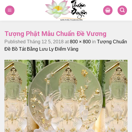
Skip
to
content
Tượng Phật Mẫu Chuẩn Đề Vương
Published
Tháng 12 5, 2018
at
800 × 800
in
Tượng Chuẩn
Đề Bồ Tát Bằng Lưu Ly Điểm Vàng