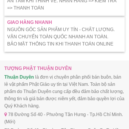
AN TÂM KHI THỈNH VỀ. NHẬN HÀNG => KIẾM TRA
=> THANH TOÁN
GIAO HÀNG NHANH
NGUỒN GỐC SẢN PHẨM UY TÍN - CHẤT LƯỢNG.
VẬN CHUYỂN TOÀN QUỐC NHANH AN TOÀN.
BẢO MẬT THÔNG TIN KHI THANH TOÁN ONLINE
TƯỢNG PHẬT THUẬN DUYÊN
Thuận Duyên
là đơn vị chuyên phân phối bán buôn, bán
lẻ vật phẩm Phật Giáo uy tín tại Việt Nam. Toàn bộ sản
phẩm do Thuận Duyên cung cấp đều đảm bảo chất lượng,
thông tin và giá bán được niêm yết, đảm bảo quyền lợi của
Quý Khách hàng.
78 Đường Số 40 - Phường Tân Hưng - Tp.Hồ Chí Minh.
(Mới)