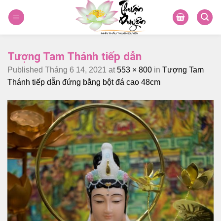
Skip
to
content
Tượng Tam Thánh tiếp dẫn
Published
Tháng 6 14, 2021
at
553 × 800
in
Tượng Tam
Thánh tiếp dẫn đứng bằng bột đá cao 48cm