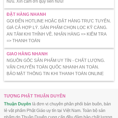
hữu. Xin cảm ơn quý liên hữu!
ĐẶT HÀNG NHANH
GỌI ĐẾN HOTLINE HOẶC ĐẶT HÀNG TRỰC TUYẾN.
GIÁ CẢ HỢP LÝ. SẢN PHẨM CHỌN LỌC KỸ CÀNG.
AN TÂM KHI THỈNH VỀ. NHẬN HÀNG => KIẾM TRA
=> THANH TOÁN
GIAO HÀNG NHANH
NGUỒN GỐC SẢN PHẨM UY TÍN - CHẤT LƯỢNG.
VẬN CHUYỂN TOÀN QUỐC NHANH AN TOÀN.
BẢO MẬT THÔNG TIN KHI THANH TOÁN ONLINE
TƯỢNG PHẬT THUẬN DUYÊN
Thuận Duyên
là đơn vị chuyên phân phối bán buôn, bán
lẻ vật phẩm Phật Giáo uy tín tại Việt Nam. Toàn bộ sản
phẩm do Thuận Duyên cung cấp đều đảm bảo chất lượng,