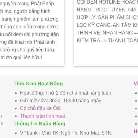
GỌI ĐẾN HOTLINE HOẶC
 nguyện mang Phật Pháp
HÀNG TRỰC TUYẾN. GIÁ
ới mọi người bằng hình
HỢP LÝ. SẢN PHẨM CHỌ
 trang nghiêm làm phương
LỌC KỸ CÀNG. AN TÂM K
 Chúng con luôn mong được
THỈNH VỀ. NHẬN HÀNG =
ầu nối đem cái phương tiện
KIẾM TRA => THANH TOÁ
ớng để khai mở Phật tánh
ô tướng cho quý liên hữu.
ảm ơn quý liên hữu!
Thời Gian Hoạt Động
V
Hoạt động: Thứ 2 đến chủ nhật hàng tuần
Giờ mở cửa: 8h30–18h30 hàng ngày
Có chỗ đậu xe Ôtô
n
Thanh toán linh hoạt
ch
Thông Tin Ngân Hàng
H
VPbank - Chủ TK: Ngô Thị Như Mai. STK: