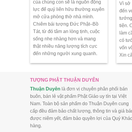
của chúng con sẽ là nguồn động
Vì sở
lực để quý liên hữu thường xuyên
đến v
mở cửa phòng thờ nhà mình.
tướng
Chiêm bái tượng Đức Phật–Bồ
tiện.
Tát, từ đó tâm an lòng tịnh, cuộc
làm c
sống nhẹ nhàng hơn và mang
có tư
thật nhiều năng lượng tích cực
vốn v
đến những người xung quanh.
Xin c
TƯỢNG PHẬT THUẬN DUYÊN
Thuận Duyên
là đơn vị chuyên phân phối bán
buôn, bán lẻ vật phẩm Phật Giáo uy tín tại Việt
Nam. Toàn bộ sản phẩm do Thuận Duyên cung
cấp đều đảm bảo chất lượng, thông tin và giá bá
được niêm yết, đảm bảo quyền lợi của Quý Khá
hàng.