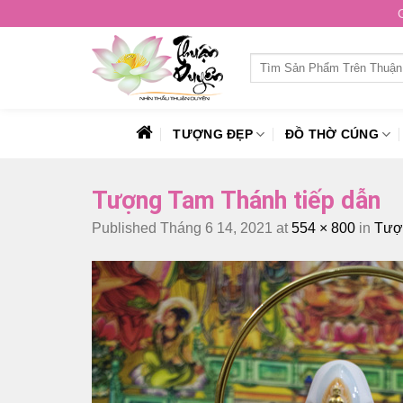
Skip
to
content
Tìm
kiếm:
TƯỢNG ĐẸP
ĐỒ THỜ CÚNG
Tượng Tam Thánh tiếp dẫn
Published
Tháng 6 14, 2021
at
554 × 800
in
Tượn