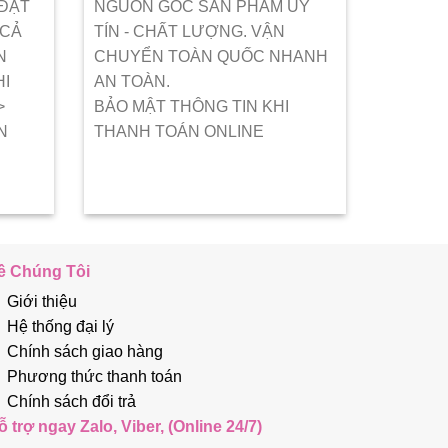
 ĐẶT
NGUỒN GỐC SẢN PHẨM UY
 CẢ
TÍN - CHẤT LƯỢNG. VẬN
N
CHUYỂN TOÀN QUỐC NHANH
HI
AN TOÀN.
>
BẢO MẬT THÔNG TIN KHI
N
THANH TOÁN ONLINE
ề Chúng Tôi
Giới thiệu
Hệ thống đại lý
Chính sách giao hàng
Phương thức thanh toán
Chính sách đổi trả
ỗ trợ ngay Zalo, Viber, (Online 24/7)