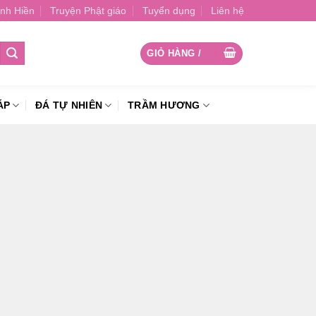
nh Hiền
Truyện Phật giáo
Tuyển dụng
Liên hệ
GIỎ HÀNG /
0
₫
ÁP
ĐÁ TỰ NHIÊN
TRẦM HƯƠNG