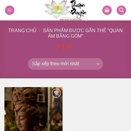
Skip
to
content
TRANG CHỦ
/
SẢN PHẨM ĐƯỢC GẮN THẺ “QUAN
ÂM BẰNG GỐM”
LỌC
Thêm
vào
danh
sách
yêu