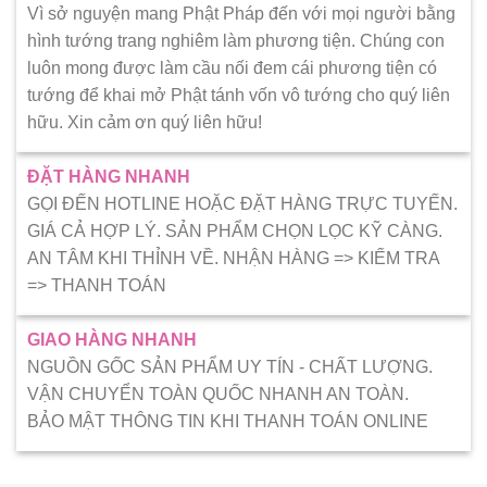
Vì sở nguyện mang Phật Pháp đến với mọi người bằng
hình tướng trang nghiêm làm phương tiện. Chúng con
luôn mong được làm cầu nối đem cái phương tiện có
tướng để khai mở Phật tánh vốn vô tướng cho quý liên
hữu. Xin cảm ơn quý liên hữu!
ĐẶT HÀNG NHANH
GỌI ĐẾN HOTLINE HOẶC ĐẶT HÀNG TRỰC TUYẾN.
GIÁ CẢ HỢP LÝ. SẢN PHẨM CHỌN LỌC KỸ CÀNG.
AN TÂM KHI THỈNH VỀ. NHẬN HÀNG => KIẾM TRA
=> THANH TOÁN
GIAO HÀNG NHANH
NGUỒN GỐC SẢN PHẨM UY TÍN - CHẤT LƯỢNG.
VẬN CHUYỂN TOÀN QUỐC NHANH AN TOÀN.
BẢO MẬT THÔNG TIN KHI THANH TOÁN ONLINE