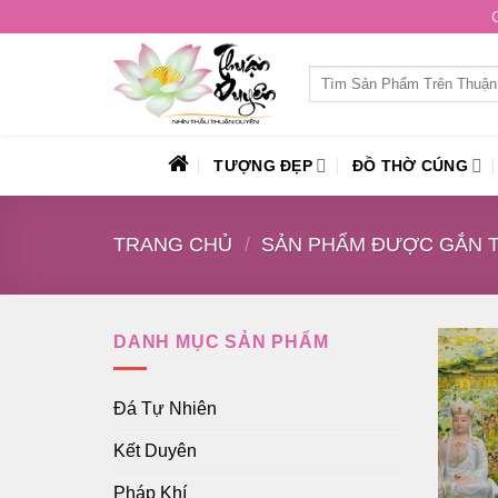
Skip
to
content
Tìm
kiếm:
TƯỢNG ĐẸP
ĐỒ THỜ CÚNG
TRANG CHỦ
/
SẢN PHẨM ĐƯỢC GẮN T
DANH MỤC SẢN PHẨM
Đá Tự Nhiên
Kết Duyên
Pháp Khí