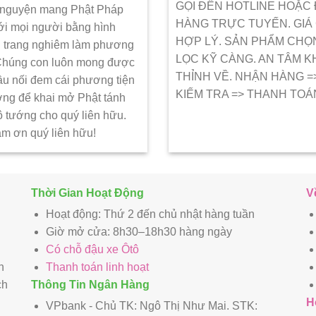
GỌI ĐẾN HOTLINE HOẶC
 nguyện mang Phật Pháp
HÀNG TRỰC TUYẾN. GIÁ
ới mọi người bằng hình
HỢP LÝ. SẢN PHẨM CHỌ
 trang nghiêm làm phương
LỌC KỸ CÀNG. AN TÂM K
 Chúng con luôn mong được
THỈNH VỀ. NHẬN HÀNG =
ầu nối đem cái phương tiện
KIẾM TRA => THANH TOÁ
ớng để khai mở Phật tánh
ô tướng cho quý liên hữu.
ảm ơn quý liên hữu!
Thời Gian Hoạt Động
V
Hoạt động: Thứ 2 đến chủ nhật hàng tuần
Giờ mở cửa: 8h30–18h30 hàng ngày
Có chỗ đậu xe Ôtô
n
Thanh toán linh hoạt
ch
Thông Tin Ngân Hàng
H
VPbank - Chủ TK: Ngô Thị Như Mai. STK: