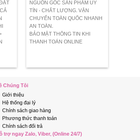
 ĐẶT
NGUỒN GỐC SẢN PHẨM UY
 CẢ
TÍN - CHẤT LƯỢNG. VẬN
N
CHUYỂN TOÀN QUỐC NHANH
HI
AN TOÀN.
>
BẢO MẬT THÔNG TIN KHI
N
THANH TOÁN ONLINE
ề Chúng Tôi
Giới thiệu
Hệ thống đại lý
Chính sách giao hàng
Phương thức thanh toán
Chính sách đổi trả
ỗ trợ ngay Zalo, Viber, (Online 24/7)