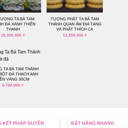
thích
thích
TƯỢNG TA BÀ TAM
TƯỢNG PHẬT TA BÀ TAM
H ĐÁ XANH THIÊN
THÁNH QUAN ÂM ĐỊA TẠNG
THANH
VÀ PHẬT THÍCH CA
16.350.000
₫
11.550.000
₫
 TA BÀ TAM THÁNH
BỘT ĐÁ THẠCH ANH
Thêm
vào
IỀN VÀNG 30CM
danh
8.700.000
₫
sách
yêu
thích
 KẾT PHÁP DUYÊN
ĐẶT HÀNG NHANH