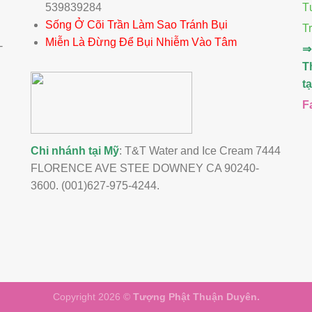
539839284
T
Sống Ở Cõi Trần Làm Sao Tránh Bụi
T
Miễn Là Đừng Để Bụi Nhiễm Vào Tâm
-
⇒
T
t
F
Chi nhánh tại Mỹ
: T&T Water and Ice Cream 7444
FLORENCE AVE STEE DOWNEY CA 90240-
3600. (001)627-975-4244.
Copyright 2026 ©
Tượng Phật Thuận Duyên.