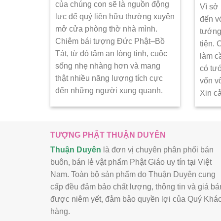
của chúng con sẽ là nguồn động
Vì sở
lực để quý liên hữu thường xuyên
đến v
mở cửa phòng thờ nhà mình.
tướng
Chiêm bái tượng Đức Phật–Bồ
tiện.
Tát, từ đó tâm an lòng tịnh, cuộc
làm c
sống nhẹ nhàng hơn và mang
có tư
thật nhiều năng lượng tích cực
vốn v
đến những người xung quanh.
Xin c
TƯỢNG PHẬT THUẬN DUYÊN
Thuận Duyên
là đơn vị chuyên phân phối bán
buôn, bán lẻ vật phẩm Phật Giáo uy tín tại Việt
Nam. Toàn bộ sản phẩm do Thuận Duyên cung
cấp đều đảm bảo chất lượng, thông tin và giá bá
được niêm yết, đảm bảo quyền lợi của Quý Khá
hàng.