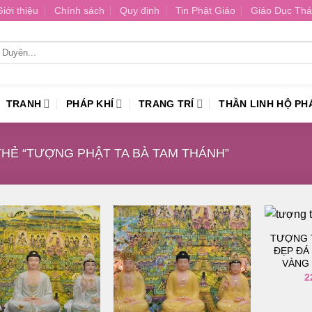
Giới thiệu
Chính sách
Quy định
Tin Phật Giáo
Giáo Dục Thá
TRANH
PHÁP KHÍ
TRANG TRÍ
THẦN LINH HỘ PH
HẺ “TƯỢNG PHẬT TA BÀ TAM THÁNH”
TƯỢNG 
ĐẸP ĐÁ
VÀNG
Thêm
Thêm
2
vào
vào
danh
danh
sách
sách
yêu
yêu