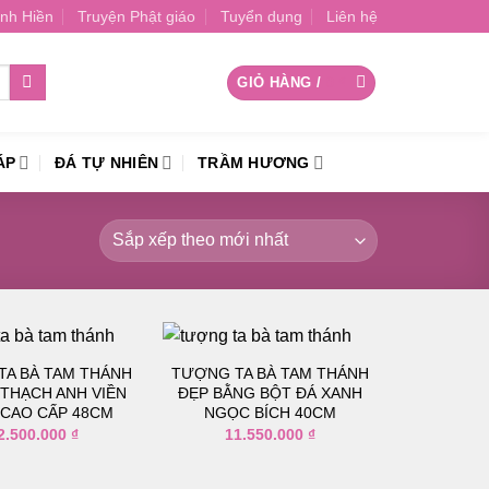
nh Hiền
Truyện Phật giáo
Tuyển dụng
Liên hệ
GIỎ HÀNG /
0
₫
ÁP
ĐÁ TỰ NHIÊN
TRẦM HƯƠNG
TA BÀ TAM THÁNH
TƯỢNG TA BÀ TAM THÁNH
 THẠCH ANH VIỀN
ĐẸP BẰNG BỘT ĐÁ XANH
 CAO CẤP 48CM
NGỌC BÍCH 40CM
Thêm
Thêm
2.500.000
₫
11.550.000
₫
vào
vào
danh
danh
sách
sách
yêu
yêu