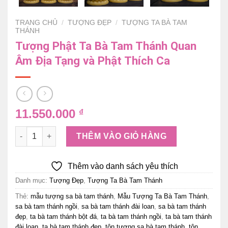
TRANG CHỦ
/
TƯỢNG ĐẸP
/
TƯỢNG TA BÀ TAM
THÁNH
Tượng Phật Ta Bà Tam Thánh Quan
Âm Địa Tạng và Phật Thích Ca
11.550.000
₫
Tượng Phật Ta Bà Tam Thánh Quan Âm Địa Tạng và Phật Thí
THÊM VÀO GIỎ HÀNG
Thêm vào danh sách yêu thích
Danh mục:
Tượng Đẹp
,
Tượng Ta Bà Tam Thánh
Thẻ:
mẫu tượng sa bà tam thánh
,
Mẫu Tượng Ta Bà Tam Thánh
,
sa bà tam thánh ngồi
,
sa bà tam thánh đài loan
,
sa bà tam thánh
đẹp
,
ta bà tam thánh bột đá
,
ta bà tam thánh ngồi
,
ta bà tam thánh
đài loan
,
ta bà tam thánh đẹp
,
tôn tượng sa bà tam thánh
,
tôn