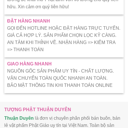
hữu. Xin cảm ơn quý liên hữu!
ĐẶT HÀNG NHANH
GỌI ĐẾN HOTLINE HOẶC ĐẶT HÀNG TRỰC TUYẾN.
GIÁ CẢ HỢP LÝ. SẢN PHẨM CHỌN LỌC KỸ CÀNG.
AN TÂM KHI THỈNH VỀ. NHẬN HÀNG => KIẾM TRA
=> THANH TOÁN
GIAO HÀNG NHANH
NGUỒN GỐC SẢN PHẨM UY TÍN - CHẤT LƯỢNG.
VẬN CHUYỂN TOÀN QUỐC NHANH AN TOÀN.
BẢO MẬT THÔNG TIN KHI THANH TOÁN ONLINE
TƯỢNG PHẬT THUẬN DUYÊN
Thuận Duyên
là đơn vị chuyên phân phối bán buôn, bán
lẻ vật phẩm Phật Giáo uy tín tại Việt Nam. Toàn bộ sản