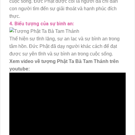
cuộc sống. Đức Phật được coi là người đã chỉ dẫn
con người tìm đến sự giải thoát và hạnh phúc đích
thực.
4. Biểu tượng của sự bình an:
Thể hiện sự tĩnh lặng, sự an lạc và sự bình an trong
tâm hồn. Đức Phật đã dạy người khác cách để đạt
được sự yên tĩnh và sự bình an trong cuộc sống.
Xem video về tượng Phật Ta Bà Tam Thánh trên
youtube: