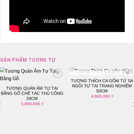
SẢN PHẨM TƯƠNG TỰ
TẠM HẾT HÀNG
TƯỢNG THÍCH CA GỐM TỬ SA
NGỒI TỰ TẠI TRANG NGHIÊM
TƯỢNG QUÁN ÂM TỰ TẠI
50CM
Thêm
Thêm
BẰNG GỖ CHẾ TÁC THỦ CÔNG
4.900.000
₫
vào
vào
29CM
danh
danh
3.800.000
₫
sách
sách
yêu
yêu
thích
thích