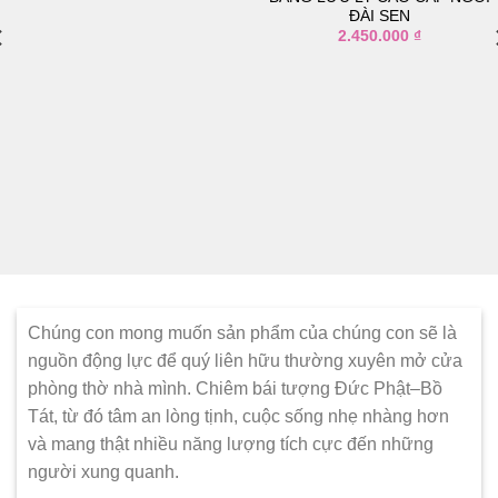
vào
vào
ĐÀI SEN
danh
danh
2.450.000
₫
sách
sách
yêu
yêu
thích
thích
Chúng con mong muốn sản phẩm của chúng con sẽ là
nguồn động lực để quý liên hữu thường xuyên mở cửa
phòng thờ nhà mình. Chiêm bái tượng Đức Phật–Bồ
Tát, từ đó tâm an lòng tịnh, cuộc sống nhẹ nhàng hơn
và mang thật nhiều năng lượng tích cực đến những
người xung quanh.