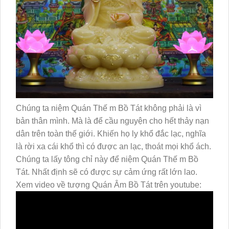
Chúng ta niệm Quán Thế m Bồ Tát không phải là vì
bản thân mình. Mà là để cầu nguyện cho hết thảy nạn
dân trên toàn thế giới. Khiến họ ly khổ đắc lạc, nghĩa
là rời xa cái khổ thì có được an lạc, thoát mọi khổ ách.
Chúng ta lấy tông chỉ này để niệm Quán Thế m Bồ
Tát. Nhất định sẽ có được sự cảm ứng rất lớn lao.
Xem video về tượng Quán Âm Bồ Tát trên youtube: