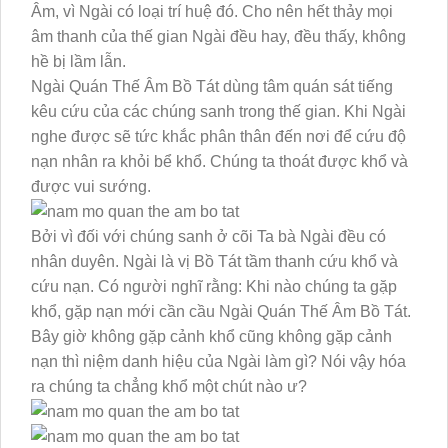
Âm, vì Ngài có loại trí huệ đó. Cho nên hết thảy mọi
âm thanh của thế gian Ngài đều hay, đều thấy, không
hề bị lầm lẫn.
Ngài Quán Thế Âm Bồ Tát dùng tâm quán sát tiếng
kêu cứu của các chúng sanh trong thế gian. Khi Ngài
nghe được sẽ tức khắc phân thân đến nơi để cứu độ
nạn nhân ra khỏi bể khổ. Chúng ta thoát được khổ và
được vui sướng.
Bởi vì đối với chúng sanh ở cõi Ta bà Ngài đều có
nhân duyên. Ngài là vị Bồ Tát tầm thanh cứu khổ và
cứu nạn. Có người nghĩ rằng: Khi nào chúng ta gặp
khổ, gặp nạn mới cần cầu Ngài Quán Thế Âm Bồ Tát.
Bây giờ không gặp cảnh khổ cũng không gặp cảnh
nạn thì niệm danh hiệu của Ngài làm gì? Nói vậy hóa
ra chúng ta chẳng khổ một chút nào ư?