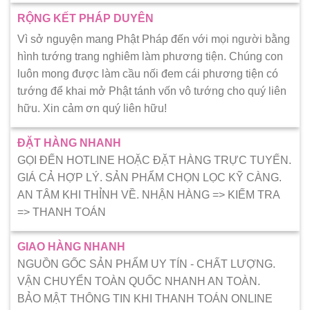
RỘNG KẾT PHÁP DUYÊN
Vì sở nguyện mang Phật Pháp đến với mọi người bằng
hình tướng trang nghiêm làm phương tiện. Chúng con
luôn mong được làm cầu nối đem cái phương tiện có
tướng để khai mở Phật tánh vốn vô tướng cho quý liên
hữu. Xin cảm ơn quý liên hữu!
ĐẶT HÀNG NHANH
GỌI ĐẾN HOTLINE HOẶC ĐẶT HÀNG TRỰC TUYẾN.
GIÁ CẢ HỢP LÝ. SẢN PHẨM CHỌN LỌC KỸ CÀNG.
AN TÂM KHI THỈNH VỀ. NHẬN HÀNG => KIẾM TRA
=> THANH TOÁN
GIAO HÀNG NHANH
NGUỒN GỐC SẢN PHẨM UY TÍN - CHẤT LƯỢNG.
VẬN CHUYỂN TOÀN QUỐC NHANH AN TOÀN.
BẢO MẬT THÔNG TIN KHI THANH TOÁN ONLINE