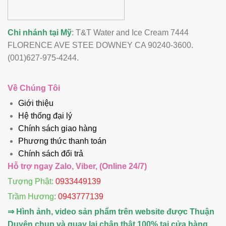
Chi nhánh tại Mỹ
: T&T Water and Ice Cream 7444
FLORENCE AVE STEE DOWNEY CA 90240-3600.
(001)627-975-4244.
Về Chúng Tôi
Giới thiệu
Hệ thống đại lý
Chính sách giao hàng
Phương thức thanh toán
Chính sách đổi trả
Hỗ trợ ngay Zalo, Viber, (Online 24/7)
Tượng Phật:
0933449139
Trầm Hương
:
0943777139
⇒ Hình ảnh, video sản phẩm trên website được Thuận
Duyên chụp và quay lại chân thật 100% tại cửa hàng.