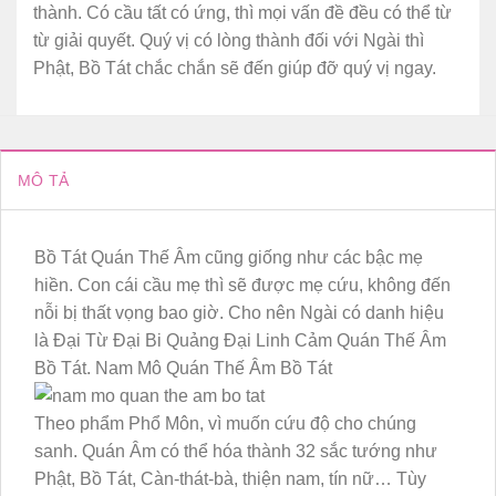
thành. Có cầu tất có ứng, thì mọi vấn đề đều có thể từ
từ giải quyết. Quý vị có lòng thành đối với Ngài thì
Phật, Bồ Tát chắc chắn sẽ đến giúp đỡ quý vị ngay.
MÔ TẢ
Bồ Tát Quán Thế Âm cũng giống như các bậc mẹ
hiền. Con cái cầu mẹ thì sẽ được mẹ cứu, không đến
nỗi bị thất vọng bao giờ. Cho nên Ngài có danh hiệu
là Ðại Từ Ðại Bi Quảng Ðại Linh Cảm Quán Thế Âm
Bồ Tát. Nam Mô Quán Thế Âm Bồ Tát
Theo phẩm Phổ Môn, vì muốn cứu độ cho chúng
sanh. Quán Âm có thể hóa thành 32 sắc tướng như
Phật, Bồ Tát, Càn-thát-bà, thiện nam, tín nữ… Tùy