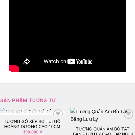
SẢN PHẨM TƯƠNG TỰ
TẠM HẾT HÀNG
TƯỢNG GỖ XẾP BỎ TÚI GỖ
HOÀNG DƯƠNG CAO 10CM
TƯỢNG QUÁN ÂM BỒ TÁT
390.000
₫
Thêm
Thêm
BẰNG LƯU LY CAO CẤP NGỒI