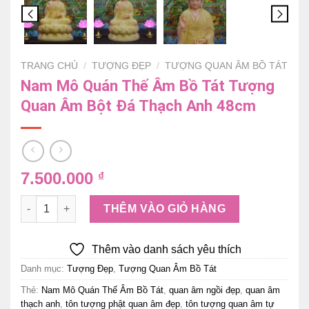
TRANG CHỦ
/
TƯỢNG ĐẸP
/
TƯỢNG QUAN ÂM BỒ TÁT
Nam Mô Quán Thế Âm Bồ Tát Tượng
Quan Âm Bột Đá Thạch Anh 48cm
7.500.000
₫
Nam Mô Quán Thế Âm Bồ Tát Tượng Quan Âm Bột Đá Thạch
THÊM VÀO GIỎ HÀNG
Thêm vào danh sách yêu thích
Danh mục:
Tượng Đẹp
,
Tượng Quan Âm Bồ Tát
Thẻ:
Nam Mô Quán Thế Âm Bồ Tát
,
quan âm ngồi đẹp
,
quan âm
thạch anh
,
tôn tượng phật quan âm đẹp
,
tôn tượng quan âm tự