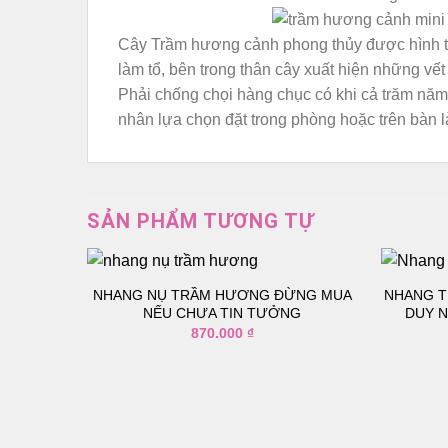
Cây Trầm hương cảnh phong thủy được hình thàn
làm tổ, bên trong thân cây xuất hiện những vế
Phải chống chọi hàng chục có khi cả trăm năm
nhân lựa chọn đặt trong phòng hoặc trên bàn là
SẢN PHẨM TƯƠNG TỰ
NHANG NỤ TRẦM HƯƠNG ĐỪNG MUA
NHANG T
NẾU CHƯA TIN TƯỞNG
DUY N
870.000
₫
Thêm
vào
danh
sách
yêu
thích