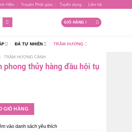
nh Hiền
Truyện Phật giáo
Tuyển dụng
Liên hệ
GIỎ HÀNG /
0
₫
ÁP
ĐÁ TỰ NHIÊN
TRẦM HƯƠNG
/
TRẦM HƯƠNG CẢNH
phong thủy hàng đầu hội tụ
ng đầu hội tụ linh khí đất trời số lượng
O GIỎ HÀNG
êm vào danh sách yêu thích