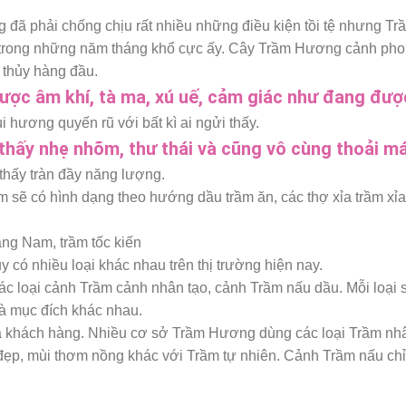
đã phải chống chịu rất nhiều những điều kiện tồi tệ nhưng 
rong những năm tháng khổ cực ấy. Cây Trầm Hương cảnh phong th
 thủy hàng đầu.
c âm khí, tà ma, xú uế, cảm giác như đang được 
hương quyến rũ với bất kì ai ngửi thấy.
hấy nhẹ nhõm, thư thái và cũng vô cùng thoải má
thấy tràn đầy năng lượng.
ầm sẽ có hình dạng theo hướng dầu trầm ăn, các thợ xỉa trầm xỉ
có nhiều loại khác nhau trên thị trường hiện nay.
ác loại cảnh Trầm cảnh nhân tạo, cảnh Trầm nấu dầu. Mỗi loại 
và mục đích khác nhau.
ủa khách hàng. Nhiều cơ sở Trầm Hương dùng các loại Trầm nhâ
ẹp, mùi thơm nồng khác với Trầm tự nhiên. Cảnh Trầm nấu chỉ 