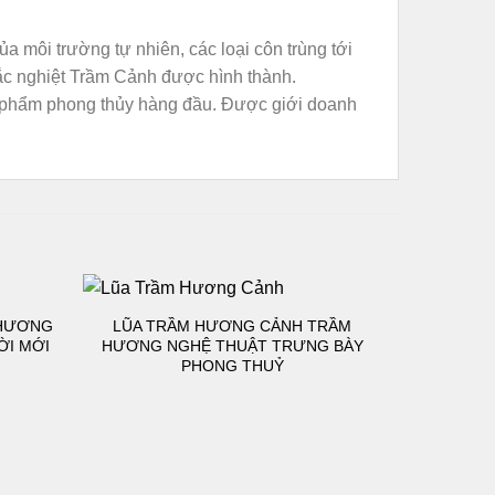
 môi trường tự nhiên, các loại côn trùng tới
hắc nghiệt Trầm Cảnh được hình thành.
vật phẩm phong thủy hàng đầu. Được giới doanh
 HƯƠNG
LŨA TRẦM HƯƠNG CẢNH TRẦM
ỜI MỚI
HƯƠNG NGHỆ THUẬT TRƯNG BÀY
PHONG THUỶ
Thêm
Thêm
vào
vào
danh
danh
sách
sách
yêu
yêu
thích
thích