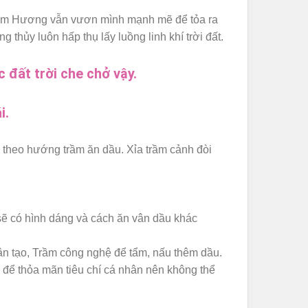
Trầm Hương vẫn vươn mình mạnh mẽ để tỏa ra
ủy luôn hấp thụ lấy luồng linh khí trời đất.
đất trời che chở vậy.
i.
a theo hướng trầm ăn dầu. Xỉa trầm cảnh đòi
sẽ có hình dáng và cách ăn vân dầu khác
n tạo, Trầm công nghệ để tẩm, nấu thêm dầu.
để thỏa mãn tiêu chí cá nhân nên không thể