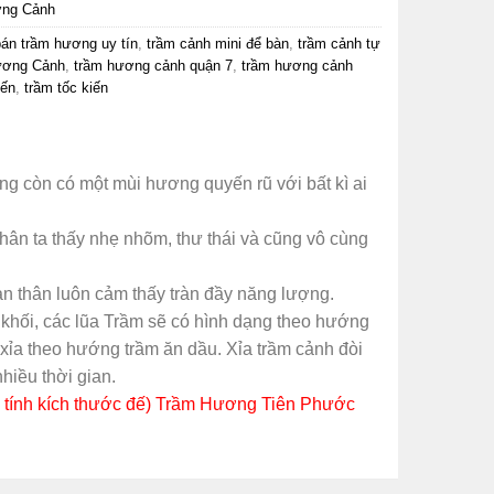
ng Cảnh
bán trầm hương uy tín
,
trầm cảnh mini để bàn
,
trầm cảnh tự
ương Cảnh
,
trầm hương cảnh quận 7
,
trầm hương cảnh
iến
,
trầm tốc kiến
g còn có một mùi hương quyến rũ với bất kì ai
ân ta thấy nhẹ nhõm, thư thái và cũng vô cùng
n thân luôn cảm thấy tràn đầy năng lượng.
 khối, các lũa Trầm sẽ có hình dạng theo hướng
 xỉa theo hướng trầm ăn dầu. Xỉa trầm cảnh đòi
 nhiều thời gian.
 tính kích thước đế) Trầm Hương Tiên Phước