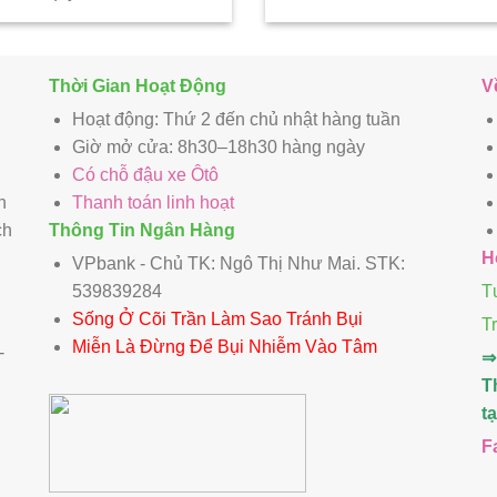
Thời Gian Hoạt Động
V
Hoạt động: Thứ 2 đến chủ nhật hàng tuần
Giờ mở cửa: 8h30–18h30 hàng ngày
Có chỗ đậu xe Ôtô
n
Thanh toán linh hoạt
ch
Thông Tin Ngân Hàng
H
VPbank - Chủ TK: Ngô Thị Như Mai. STK:
539839284
T
Sống Ở Cõi Trần Làm Sao Tránh Bụi
T
Miễn Là Đừng Để Bụi Nhiễm Vào Tâm
-
⇒
T
t
F