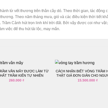
h từ vết thương trên thân cây dó. Theo thời gian, tác động của
t thương. Theo năm tháng mưa, gió và các điều kiện thời tiết k
. Trầm Cảnh hút trọn linh khí trời đất. Bởi vậy được coi như 
m việc để thu hút tài lộc, may mắn.
RẦM VÂN MÂY ĐƯỢC LÀM TỪ
CÁCH NHẬN BIẾT VÒNG TRẦM
HẤT TRẦM KIẾN TỰ NHIÊN
THẬT GIẢ ĐƠN GIẢN CHO NGƯ
260.000
₫
15.500.000
₫
Thêm
vào
danh
sách
yêu
thích