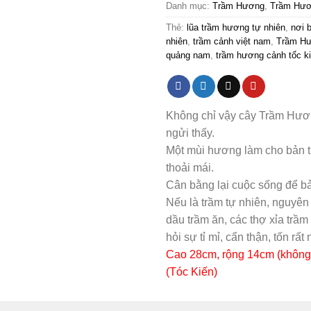
Danh mục:
Trầm Hương
,
Trầm Hươ
Thẻ:
lũa trầm hương tự nhiên
,
nơi 
nhiên
,
trầm cảnh việt nam
,
Trầm H
quảng nam
,
trầm hương cảnh tốc k
Không chỉ vậy cây Trầm Hươn
ngửi thấy.
Một mùi hương làm cho bản th
thoải mái.
Cân bằng lại cuộc sống để bả
Nếu là trầm tự nhiên, nguyên
dầu trầm ăn, các thợ xỉa trầm
hỏi sự tỉ mỉ, cẩn thận, tốn rất
Cao 28cm, rộng 14cm (không
(Tóc Kiến)