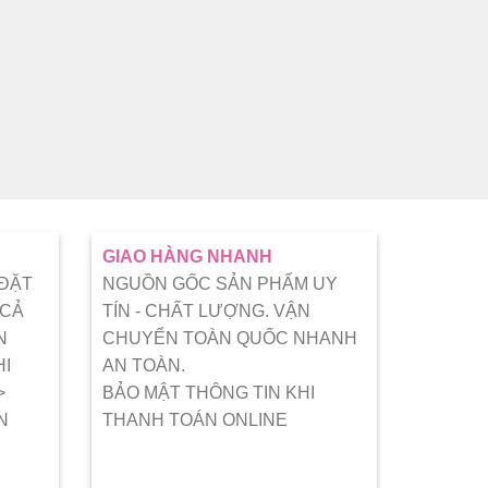
NHANG TR
CHUẨN
GIAO HÀNG NHANH
 ĐẶT
NGUỒN GỐC SẢN PHẨM UY
 CẢ
TÍN - CHẤT LƯỢNG. VẬN
N
CHUYỂN TOÀN QUỐC NHANH
HI
AN TOÀN.
>
BẢO MẬT THÔNG TIN KHI
N
THANH TOÁN ONLINE