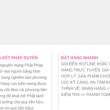
 KẾT PHÁP DUYÊN
ĐẶT HÀNG NHANH
GỌI ĐẾN HOTLINE HOẶC
 nguyện mang Phật Pháp
HÀNG TRỰC TUYẾN. GIÁ
ới mọi người bằng hình
HỢP LÝ. SẢN PHẨM CHỌ
 trang nghiêm làm phương
LỌC KỸ CÀNG. AN TÂM K
 Chúng con luôn mong được
THỈNH VỀ. NHẬN HÀNG =
ầu nối đem cái phương tiện
KIẾM TRA => THANH TOÁ
ớng để khai mở Phật tánh
ô tướng cho quý liên hữu.
ảm ơn quý liên hữu!