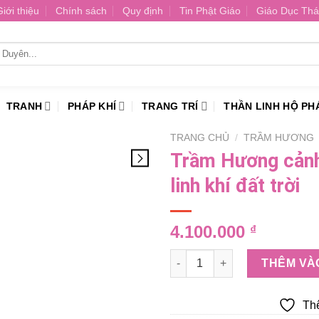
Giới thiệu
Chính sách
Quy định
Tin Phật Giáo
Giáo Dục Thá
TRANH
PHÁP KHÍ
TRANG TRÍ
THẦN LINH HỘ PH
TRANG CHỦ
/
TRẦM HƯƠNG
Trầm Hương cảnh 
linh khí đất trời
4.100.000
₫
Trầm Hương cảnh phong thủy hà
THÊM VÀ
Th