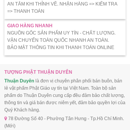
AN TÂM KHI THỈNH VỀ. NHẬN HÀNG => KIẾM TRA
=> THANH TOÁN
GIAO HÀNG NHANH
NGUỒN GỐC SẢN PHẨM UY TÍN - CHẤT LƯỢNG.
VẬN CHUYỂN TOÀN QUỐC NHANH AN TOÀN.
BẢO MẬT THÔNG TIN KHI THANH TOÁN ONLINE
TƯỢNG PHẬT THUẬN DUYÊN
Thuận Duyên
là đơn vị chuyên phân phối bán buôn, bán
lẻ vật phẩm Phật Giáo uy tín tại Việt Nam. Toàn bộ sản
phẩm do Thuận Duyên cung cấp đều đảm bảo chất lượng,
thông tin và giá bán được niêm yết, đảm bảo quyền lợi của
Quý Khách hàng.
78 Đường Số 40 - Phường Tân Hưng - Tp.Hồ Chí Minh.
(Mới)