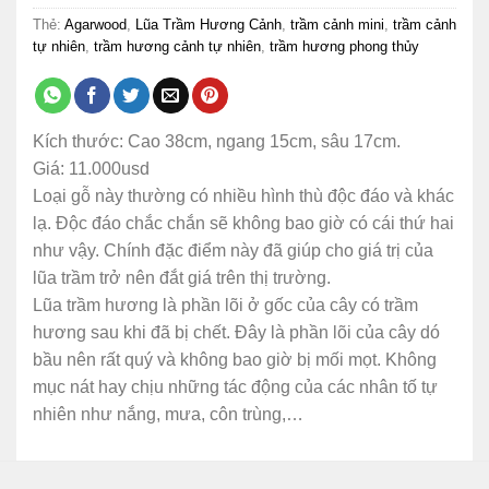
Thẻ:
Agarwood
,
Lũa Trầm Hương Cảnh
,
trầm cảnh mini
,
trầm cảnh
tự nhiên
,
trầm hương cảnh tự nhiên
,
trầm hương phong thủy
Kích thước: Cao 38cm, ngang 15cm, sâu 17cm.
Giá: 11.000usd
Loại gỗ này thường có nhiều hình thù độc đáo và khác
lạ. Độc đáo chắc chắn sẽ không bao giờ có cái thứ hai
như vậy. Chính đặc điểm này đã giúp cho giá trị của
lũa trầm trở nên đắt giá trên thị trường.
Lũa trầm hương là phần lõi ở gốc của cây có trầm
hương sau khi đã bị chết. Đây là phần lõi của cây dó
bầu nên rất quý và không bao giờ bị mối mọt. Không
mục nát hay chịu những tác động của các nhân tố tự
nhiên như nắng, mưa, côn trùng,…