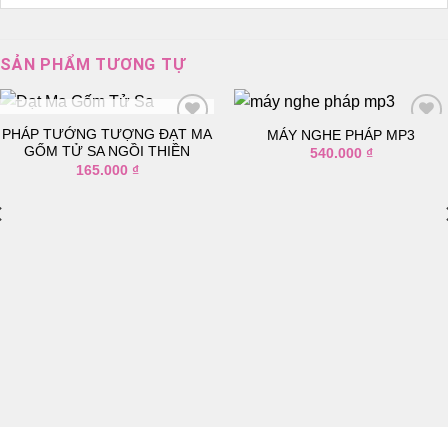
SẢN PHẨM TƯƠNG TỰ
TẠM HẾT HÀNG
PHÁP TƯỚNG TƯỢNG ĐẠT MA
MÁY NGHE PHÁP MP3
GỐM TỬ SA NGỒI THIỀN
540.000
₫
165.000
₫
Thêm
Thêm
vào
vào
danh
danh
sách
sách
yêu
yêu
thích
thích