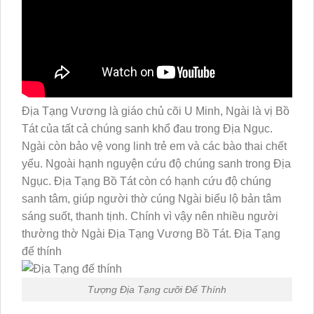
Địa Tạng Vương là giáo chủ cõi U Minh, Ngài là vị Bồ
Tát của tất cả chúng sanh khổ đau trong Địa Ngục.
Ngài còn bảo vệ vong linh trẻ em và các bào thai chết
yểu. Ngoài hạnh nguyện cứu độ chúng sanh trong Địa
Ngục. Địa Tạng Bồ Tát còn có hạnh cứu độ chúng
sanh tâm, giúp người thờ cúng Ngài biểu lộ bản tâm
sáng suốt, thanh tịnh. Chính vì vậy nên nhiều người
thường thờ Ngài Địa Tạng Vương Bồ Tát. Địa Tạng
đế thính
Tượng Địa Tạng cưỡi Đế Thính