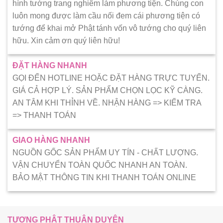
hình tướng trang nghiêm làm phương tiện. Chúng con
luôn mong được làm cầu nối đem cái phương tiện có
tướng để khai mở Phật tánh vốn vô tướng cho quý liên
hữu. Xin cảm ơn quý liên hữu!
ĐẶT HÀNG NHANH
GỌI ĐẾN HOTLINE HOẶC ĐẶT HÀNG TRỰC TUYẾN.
GIÁ CẢ HỢP LÝ. SẢN PHẨM CHỌN LỌC KỸ CÀNG.
AN TÂM KHI THỈNH VỀ. NHẬN HÀNG => KIẾM TRA
=> THANH TOÁN
GIAO HÀNG NHANH
NGUỒN GỐC SẢN PHẨM UY TÍN - CHẤT LƯỢNG.
VẬN CHUYỂN TOÀN QUỐC NHANH AN TOÀN.
BẢO MẬT THÔNG TIN KHI THANH TOÁN ONLINE
TƯỢNG PHẬT THUẬN DUYÊN