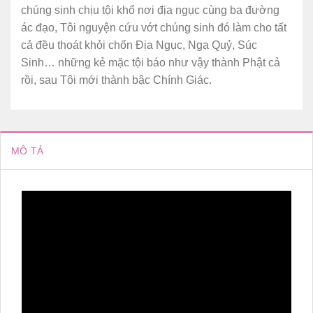
chúng sinh chịu tội khổ nơi địa ngục cùng ba đường
ác đạo, Tôi nguyện cứu vớt chúng sinh đó làm cho tất
cả đều thoát khỏi chốn Địa Ngục, Ngạ Quỷ, Súc
Sinh… những kẻ mặc tội báo như vậy thành Phật cả
rồi, sau Tôi mới thành bậc Chính Giác.
MÔ TẢ