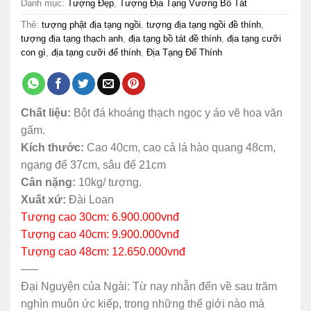
Danh mục:
Tượng Đẹp
,
Tượng Địa Tạng Vương Bồ Tát
Thẻ:
tượng phật địa tạng ngồi
,
tượng địa tạng ngồi đề thính
,
tượng địa tạng thạch anh
,
địa tạng bồ tát đề thính
,
địa tạng cưỡi
con gì
,
địa tạng cưỡi đế thính
,
Địa Tạng Đế Thính
Chất liệu:
Bột đá khoáng thạch ngọc y áo vẽ hoa văn
gấm.
Kích thước:
Cao 40cm, cao cả lá hào quang 48cm,
ngang đế 37cm, sâu đế 21cm
Cân nặng:
10kg/ tượng.
Xuất xứ:
Đài Loan
Tượng cao 30cm: 6.900.000vnđ
Tượng cao 40cm: 9.900.000vnđ
Tượng cao 48cm: 12.650.000vnđ
—–
Đại Nguyện của Ngài: Từ nay nhẫn đến về sau trăm
nghìn muôn ức kiếp, trong những thế giới nào mà