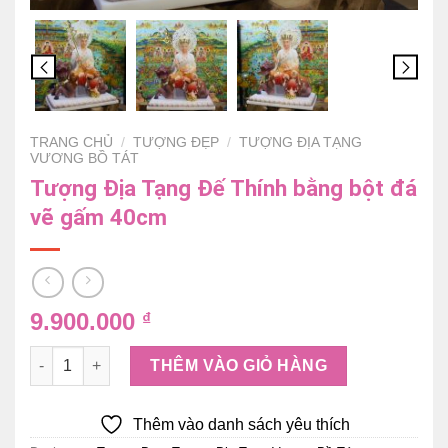
TRANG CHỦ
/
TƯỢNG ĐẸP
/
TƯỢNG ĐỊA TẠNG
VƯƠNG BỒ TÁT
Tượng Địa Tạng Đế Thính bằng bột đá
vẽ gấm 40cm
9.900.000
₫
Tượng Địa Tạng Đế Thính bằng bột đá vẽ gấm 40cm số lượn
THÊM VÀO GIỎ HÀNG
Thêm vào danh sách yêu thích