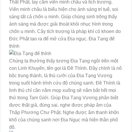
Thất Phật, tay cầm viên minh châu và tích trượng.
Viên minh châu là biểu hiện cho ánh sáng trí tuệ, soi
sáng tất cả chốn u minh. Giúp chúng sinh trông thấy
ánh sáng mà được giải thoát khỏi nhục hình trong
chốn u minh. Cây tích trượng là pháp khí có khoen do
Đức Phật tạo ra để mở cửa Địa ngục. Địa Tạng đế
thính
Chúng ta thường thấy tượng Địa Tạng ngồi trên một
con Linh Khuyển, tên gọi là Đề Thính. Đây chính là nô
bộc trung thành, là thú cưỡi của Địa Tạng Vương
trong suốt hành trình cứu độ chúng sanh. Đề Thính là
linh thú chỉ cần nằm mọp xuống sẽ nắm bắt hết mọi
thứ trong Tam Giới. Giúp Địa Tạng Vương phân biệt
được thật giả, đúng sai, nghe được pháp âm của
Thập Phương Chư Phật. Nghe được âm thanh khốn
khổ của chúng sanh nơi Địa Ngục mà hiện thân phổ
độ.