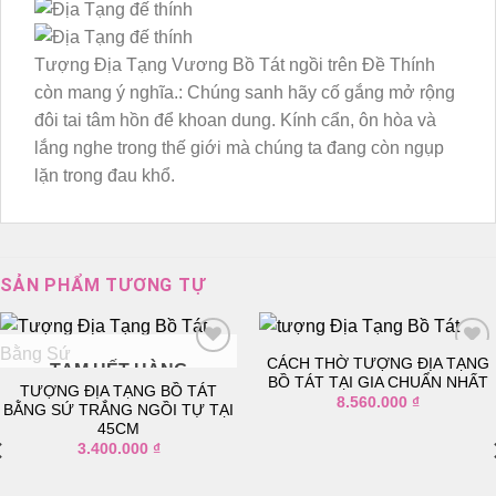
Tượng Địa Tạng Vương Bồ Tát ngồi trên Đề Thính
còn mang ý nghĩa.: Chúng sanh hãy cố gắng mở rộng
đôi tai tâm hồn để khoan dung. Kính cẩn, ôn hòa và
lắng nghe trong thế giới mà chúng ta đang còn ngụp
lặn trong đau khổ.
SẢN PHẨM TƯƠNG TỰ
CÁCH THỜ TƯỢNG ĐỊA TẠNG
TẠM HẾT HÀNG
BỒ TÁT TẠI GIA CHUẨN NHẤT
TƯỢNG ĐỊA TẠNG BỒ TÁT
8.560.000
₫
Thêm
Thêm
BẰNG SỨ TRẮNG NGỒI TỰ TẠI
vào
vào
45CM
danh
danh
3.400.000
₫
sách
sách
yêu
yêu
thích
thích