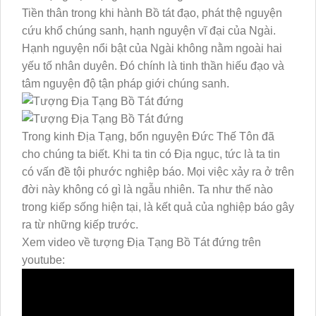
Tiền thân trong khi hành Bồ tát đạo, phát thệ nguyện
cứu khổ chúng sanh, hạnh nguyện vĩ đại của Ngài.
Hạnh nguyện nổi bật của Ngài không nằm ngoài hai
yếu tố nhân duyên. Đó chính là tinh thần hiếu đạo và
tâm nguyện độ tận pháp giới chúng sanh.
Trong kinh Địa Tạng, bổn nguyện Đức Thế Tôn đã
cho chúng ta biết. Khi ta tin có Địa ngục, tức là ta tin
có vấn đề tội phước nghiệp báo. Mọi việc xảy ra ở trên
đời này không có gì là ngẫu nhiên. Ta như thế nào
trong kiếp sống hiện tại, là kết quả của nghiệp báo gây
ra từ những kiếp trước.
Xem video về tượng Địa Tạng Bồ Tát đứng trên
youtube: