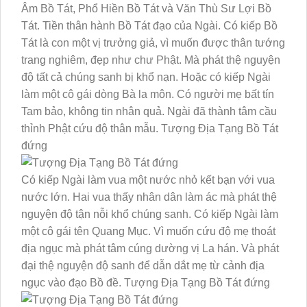
Âm Bồ Tát, Phổ Hiền Bồ Tát và Văn Thù Sư Lợi Bồ
Tát. Tiền thân hành Bồ Tát đạo của Ngài. Có kiếp Bồ
Tát là con một vị trưởng giả, vì muốn được thân tướng
trang nghiêm, đẹp như chư Phật. Mà phát thệ nguyện
độ tất cả chúng sanh bị khổ nạn. Hoặc có kiếp Ngài
làm một cô gái dòng Bà la môn. Có người mẹ bất tín
Tam bảo, không tin nhân quả. Ngài đã thành tâm cầu
thỉnh Phật cứu độ thân mẫu. Tượng Địa Tạng Bồ Tát
đứng
Có kiếp Ngài làm vua một nước nhỏ kết bạn với vua
nước lớn. Hai vua thấy nhân dân làm ác mà phát thệ
nguyện độ tận nỗi khổ chúng sanh. Có kiếp Ngài làm
một cô gái tên Quang Mục. Vì muốn cứu độ mẹ thoát
địa ngục mà phát tâm cúng dường vị La hán. Và phát
đại thệ nguyện độ sanh để dẫn dắt mẹ từ cảnh địa
ngục vào đạo Bồ đề. Tượng Địa Tạng Bồ Tát đứng