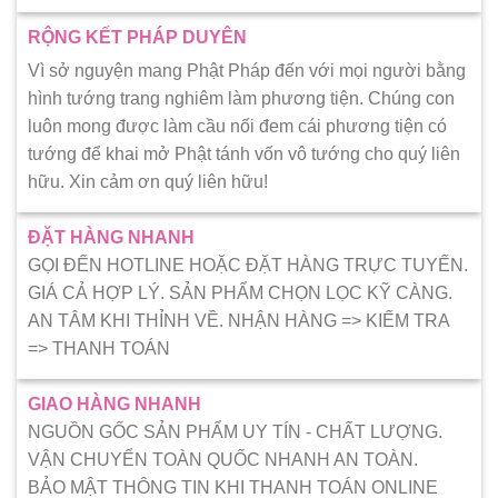
RỘNG KẾT PHÁP DUYÊN
Vì sở nguyện mang Phật Pháp đến với mọi người bằng
hình tướng trang nghiêm làm phương tiện. Chúng con
luôn mong được làm cầu nối đem cái phương tiện có
tướng để khai mở Phật tánh vốn vô tướng cho quý liên
hữu. Xin cảm ơn quý liên hữu!
ĐẶT HÀNG NHANH
GỌI ĐẾN HOTLINE HOẶC ĐẶT HÀNG TRỰC TUYẾN.
GIÁ CẢ HỢP LÝ. SẢN PHẨM CHỌN LỌC KỸ CÀNG.
AN TÂM KHI THỈNH VỀ. NHẬN HÀNG => KIẾM TRA
=> THANH TOÁN
GIAO HÀNG NHANH
NGUỒN GỐC SẢN PHẨM UY TÍN - CHẤT LƯỢNG.
VẬN CHUYỂN TOÀN QUỐC NHANH AN TOÀN.
BẢO MẬT THÔNG TIN KHI THANH TOÁN ONLINE