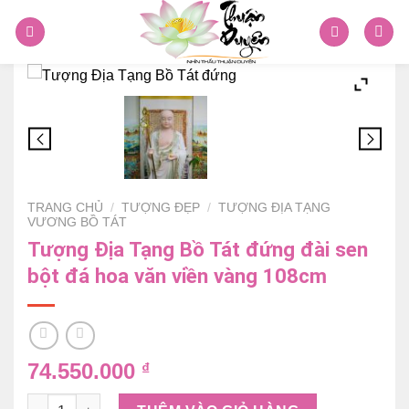
Skip
to
content
TRANG CHỦ
/
TƯỢNG ĐẸP
/
TƯỢNG ĐỊA TẠNG
VƯƠNG BỒ TÁT
Tượng Địa Tạng Bồ Tát đứng đài sen
bột đá hoa văn viền vàng 108cm
74.550.000
₫
Tượng Địa Tạng Bồ Tát đứng đài sen bột đá hoa văn viền v