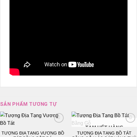
SẢN PHẨM TƯƠNG TỰ
TẠM HẾT HÀNG
TƯỢNG ĐỊA TẠNG VƯƠNG BỒ
TƯỢNG ĐỊA TẠNG BỒ TÁT