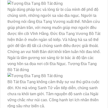
Ngài dùng pháp lực và lòng từ bi của mình để phổ độ
chúng sinh, những người sa vào địa ngục. Người ta
thường nói rằng Địa Tạng Vương xuất thế. Nhằm cứu
giúp phàm trần, với mong muốn giúp mọi người đều
được lên cõi Vĩnh Hằng. Đức Địa Tạng Vương Bồ Tát
hiện thân ở muôn ngàn số kiếp. Và hằng hà sa số thế
giới để tận độ tất cả chúng sanh điều được giải thoát.
Chứng an vui Niết Bàn dứt khỏi trầm luân hồi đau khổ.
Ngài là tấm gương soi sáng từ bi bác ái độ tận các
vong hồn sa đọa nơi cõi Địa Ngục. Tượng Địa Tạng
Bồ Tát đứng
Bồ Tát Địa Tạng không cảm thấy sự vui thú giữa cuộc
đời. Khi mà vòng Sanh Tử vẫn tiếp diễn, chúng sanh
chưa ra khỏi tam giới. Tâm nguyện độ sanh của Ngài
vững chắc như núi cao. Công hạnh lợi ích nhân thiên
rộng sâu như biển cả.