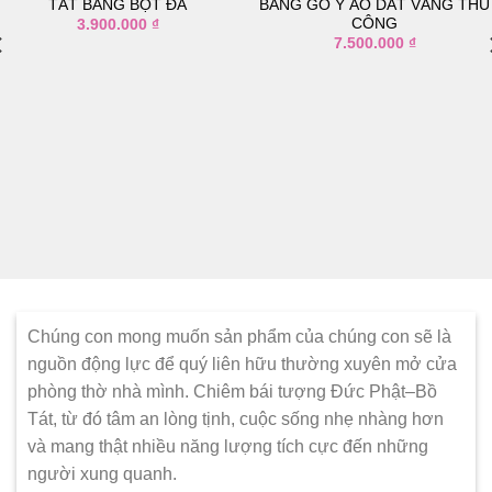
Thêm
Thêm
TÁT BẰNG BỘT ĐÁ
BẰNG GỖ Y ÁO DÁT VÀNG THỦ
vào
vào
CÔNG
3.900.000
₫
danh
danh
7.500.000
₫
sách
sách
yêu
yêu
thích
thích
Chúng con mong muốn sản phẩm của chúng con sẽ là
nguồn động lực để quý liên hữu thường xuyên mở cửa
phòng thờ nhà mình. Chiêm bái tượng Đức Phật–Bồ
Tát, từ đó tâm an lòng tịnh, cuộc sống nhẹ nhàng hơn
và mang thật nhiều năng lượng tích cực đến những
người xung quanh.