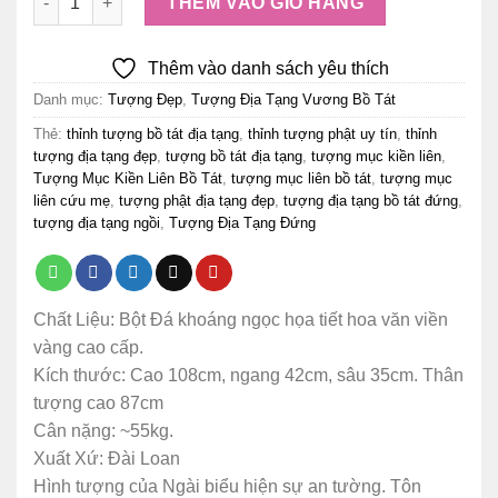
THÊM VÀO GIỎ HÀNG
Thêm vào danh sách yêu thích
Danh mục:
Tượng Đẹp
,
Tượng Địa Tạng Vương Bồ Tát
Thẻ:
thỉnh tượng bồ tát địa tạng
,
thỉnh tượng phật uy tín
,
thỉnh
tượng địa tạng đẹp
,
tượng bồ tát địa tạng
,
tượng mục kiền liên
,
Tượng Mục Kiền Liên Bồ Tát
,
tượng mục liên bồ tát
,
tượng mục
liên cứu mẹ
,
tượng phật địa tạng đẹp
,
tượng địa tạng bồ tát đứng
,
tượng địa tạng ngồi
,
Tượng Địa Tạng Đứng
Chất Liệu: Bột Đá khoáng ngọc họa tiết hoa văn viền
vàng cao cấp.
Kích thước: Cao 108cm, ngang 42cm, sâu 35cm. Thân
tượng cao 87cm
Cân nặng: ~55kg.
Xuất Xứ: Đài Loan
Hình tượng của Ngài biểu hiện sự an tường. Tôn