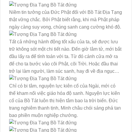
Niềm tin tưởng của Đức Phật đối với Bồ Tát Địa Tạng
thật vững chắc. Bởi Phật biết rằng, khi mà Phật pháp
ngày càng suy vong, chúng sanh cang cường khó độ.
Tất cả những hành động tốt xấu của ta, sẽ được lưu
trữ không sót một chi tiết nào. Đến giờ lâm tử, mới bắt
đầu lấy ra để tính toán với ta. Từ đó cánh cửa mở ra
để cho ta bước vào cõi Phật, cõi Trời. Hoặc đầu thai
trở lại làm người, làm súc sanh, hay đi về địa ngục…
Chỉ có bi tâm, nguyện lực kiên cố của Ngài, mới có
thể kham nổi việc giáo hóa độ sanh. Nguyện lực kiên
cố của Bồ Tát luôn thị hiện tâm bao la trời biển. Đức
trang nghiêm thanh tịnh, Minh châu chói sáng phá tan
bao phiền muộn nghiệp chướng.